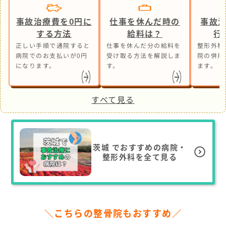
事故治療費を0円に
仕事を休んだ時の
事故
する方法
給料は？
行
正しい手順で通院すると
仕事を休んだ分の給料を
整形外科
病院でのお支払いが0円
受け取る方法を解説しま
院の併用
になります。
す。
ます。
すべて見る
茨城
でおすすめの病院・
整形外科を全て見る
＼こちらの整骨院もおすすめ／