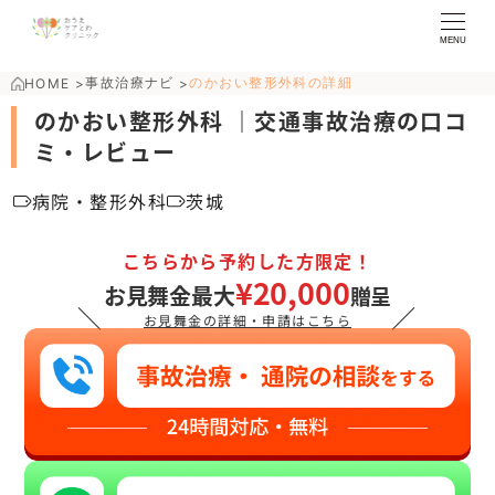
MENU
事故治療ナビ
のかおい整形外科の詳細
HOME
>
>
のかおい整形外科 ｜交通事故治療の口コ
ミ・レビュー
病院・整形外科
茨城
こちらから予約した方限定！
¥20,000
お見舞金最大
贈呈
＼
／
お見舞金の詳細・申請はこちら