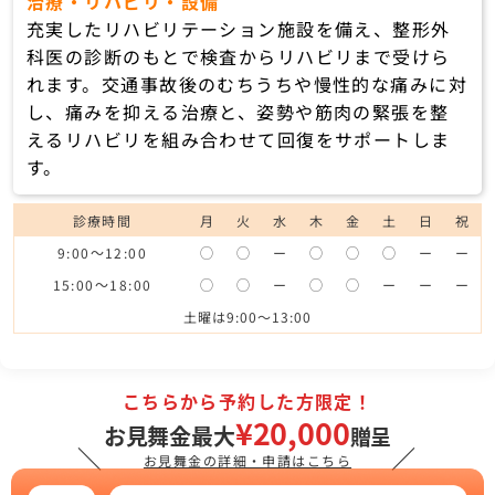
治療・リハビリ・設備
充実したリハビリテーション施設を備え、整形外
科医の診断のもとで検査からリハビリまで受けら
れます。交通事故後のむちうちや慢性的な痛みに対
し、痛みを抑える治療と、姿勢や筋肉の緊張を整
えるリハビリを組み合わせて回復をサポートしま
す。
診療時間
月
火
水
木
金
土
日
祝
9:00～12:00
◯
◯
ー
◯
◯
◯
ー
ー
15:00～18:00
◯
◯
ー
◯
◯
ー
ー
ー
土曜は9:00〜13:00
こちらから予約した方限定！
¥20,000
お見舞金最大
贈呈
＼
／
お見舞金の詳細・申請はこちら