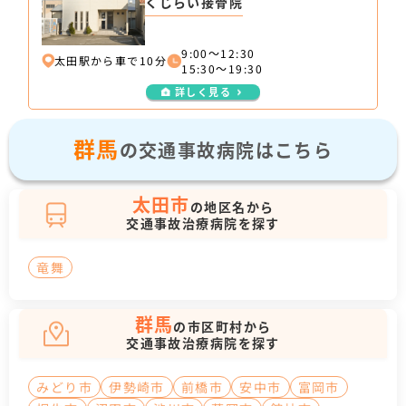
くじらい接骨院
9:00～12:30
太田駅から車で10分
15:30～19:30
詳しく見る
群馬
の交通事故病院はこちら
太田市
の地区名から
交通事故治療病院を探す
竜舞
群馬
の市区町村から
交通事故治療病院を探す
みどり市
伊勢崎市
前橋市
安中市
富岡市