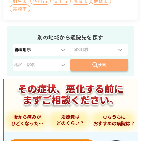
桐生市
沼田市
渋川市
藤岡市
館林市
高崎市
別の地域から通院先を探す
都
道
府
検索
県
を
選
択
：