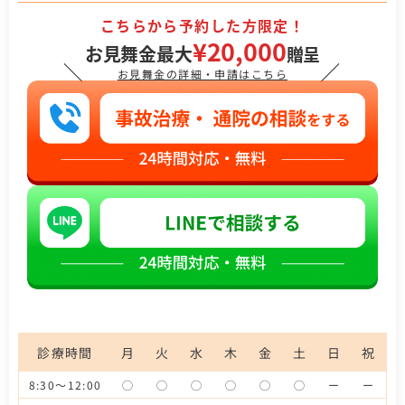
こちらから予約した方限定！
¥20,000
お見舞金最大
贈呈
＼
／
お見舞金の詳細・申請はこちら
診療時間
月
火
水
木
金
土
日
祝
8:30～12:00
◯
◯
◯
◯
◯
◯
ー
ー