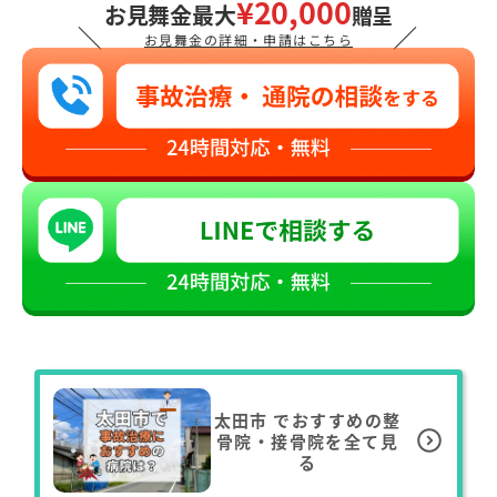
¥20,000
お見舞金最大
贈呈
＼
／
お見舞金の詳細・申請はこちら
太田市
でおすすめの整
骨院・接骨院を全て見
る