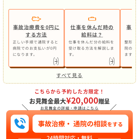
事故治療費を0円に
仕事を休んだ時の
事故
する方法
給料は？
正しい手順で通院すると
仕事を休んだ分の給料を
整形外
病院でのお支払いが0円
受け取る方法を解説しま
院の併
になります。
す。
ます。
すべて見る
こちらから予約した方限定！
¥20,000
お見舞金最大
贈呈
＼
／
お見舞金の詳細・申請はこちら