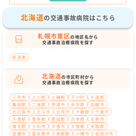
北海道
の交通事故病院はこちら
札幌市東区
の地区名から
交通事故治療病院を探す
新道東
北海道
の市区町村から
交通事故治療病院を探す
三笠市
上川郡
上磯郡
下川町
久遠郡
亀田郡
二海郡
伊達市
余市郡
函館市
北広島市
北斗市
北見市
十勝郡
千歳市
千歳駅
厚岸郡
厚田郡
古宇郡
名寄市
増毛郡
士別市
夕張市
夕張郡
天塩郡
室蘭市
富良野市
寿都郡
小樽市
岩見沢市