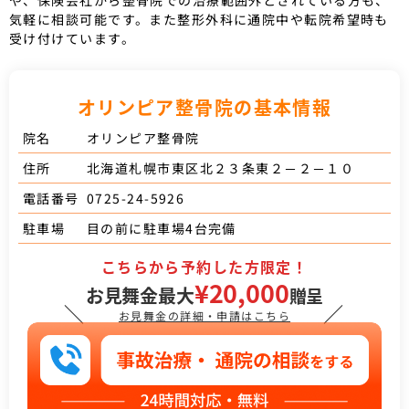
や、保険会社から整骨院での治療範囲外とされている方も、
気軽に相談可能です。また整形外科に通院中や転院希望時も
受け付けています。
オリンピア整骨院の基本情報
オリンピア整骨院
院名
北海道札幌市東区北２３条東２－２－１０
住所
0725-24-5926
電話番号
目の前に駐車場4台完備
駐車場
こちらから予約した方限定！
¥20,000
お見舞金最大
贈呈
＼
／
お見舞金の詳細・申請はこちら