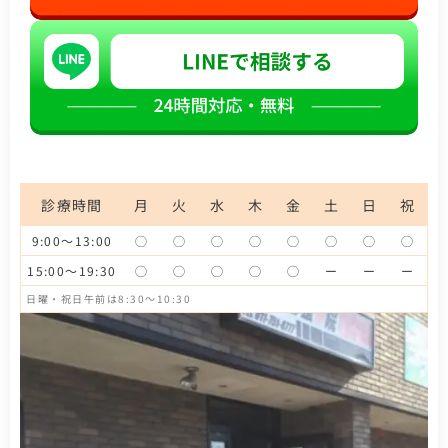
診療時間
月
火
水
木
金
土
日
祝
9:00～13:00
◯
◯
◯
◯
◯
◯
◯
◯
15:00～19:30
◯
◯
◯
◯
◯
ー
ー
ー
日曜・祝日午前は8:30～10:30