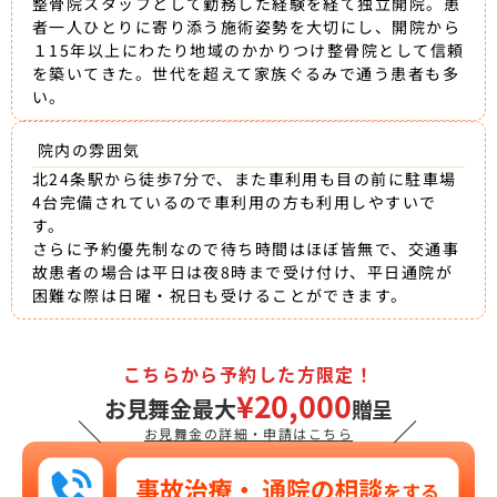
整骨院スタッフとして勤務した経験を経て独立開院。患
者一人ひとりに寄り添う施術姿勢を大切にし、開院から
１15年以上にわたり地域のかかりつけ整骨院として信頼
を築いてきた。世代を超えて家族ぐるみで通う患者も多
い。
院内の雰囲気
北24条駅から徒歩7分で、また車利用も目の前に駐車場
4台完備されているので車利用の方も利用しやすいで
す。
さらに予約優先制なので待ち時間はほぼ皆無で、交通事
故患者の場合は平日は夜8時まで受け付け、平日通院が
困難な際は日曜・祝日も受けることができます。
こちらから予約した方限定！
¥20,000
お見舞金最大
贈呈
＼
／
お見舞金の詳細・申請はこちら