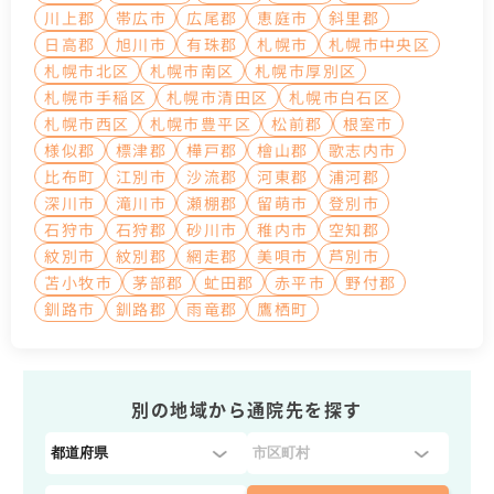
川上郡
帯広市
広尾郡
恵庭市
斜里郡
日高郡
旭川市
有珠郡
札幌市
札幌市中央区
札幌市北区
札幌市南区
札幌市厚別区
札幌市手稲区
札幌市清田区
札幌市白石区
札幌市西区
札幌市豊平区
松前郡
根室市
様似郡
標津郡
樺戸郡
檜山郡
歌志内市
比布町
江別市
沙流郡
河東郡
浦河郡
深川市
滝川市
瀬棚郡
留萌市
登別市
石狩市
石狩郡
砂川市
稚内市
空知郡
紋別市
紋別郡
網走郡
美唄市
芦別市
苫小牧市
茅部郡
虻田郡
赤平市
野付郡
釧路市
釧路郡
雨竜郡
鷹栖町
別の地域から通院先を探す
都
道