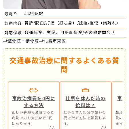
北24条駅
最寄り
骨折/脱臼/打撲（打ち身）/捻挫/挫傷（肉離れ）
診療内容
各種保険、労災、自賠責保険/その他要問合せ
対応保険
整骨院・接骨院
札幌市東区
交通事故治療に関するよくある質
問
事故治療費を0円に
仕事を休んだ時の
事故
する方法
給料は？
正しい手順で通院すると
仕事を休んだ分の給料を
整形外
病院でのお支払いが0円
受け取る方法を解説しま
院の併
になります。
す。
ます。