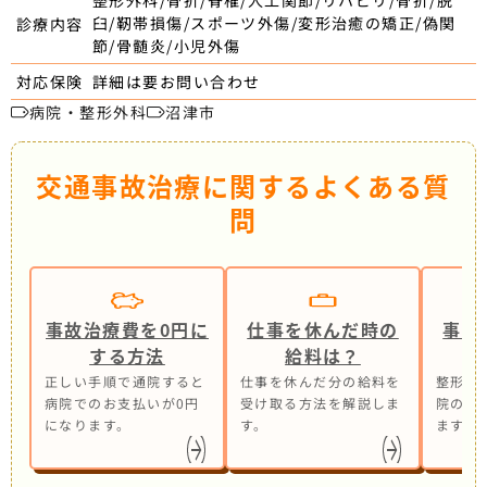
整形外科/骨折/脊椎/人工関節/リハビリ/骨折/脱
臼/靭帯損傷/スポーツ外傷/変形治癒の矯正/偽関
診療内容
節/骨髄炎/小児外傷
詳細は要お問い合わせ
対応保険
病院・整形外科
沼津市
交通事故治療に関するよくある質
問
事故治療費を0円に
仕事を休んだ時の
事故
する方法
給料は？
正しい手順で通院すると
仕事を休んだ分の給料を
整形外
病院でのお支払いが0円
受け取る方法を解説しま
院の併
になります。
す。
ます。