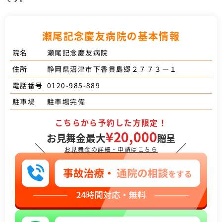
瀬尾記念慶友病院の基本情報
瀬尾記念慶友病院
院名
静岡県沼津市下香貫島郷２７７３ー１
住所
0120-985-889
電話番号
駐車場完備
駐車場
こちらから予約した方限定！
¥20,000
お見舞金最大
贈呈
＼
／
お見舞金の詳細・申請はこちら