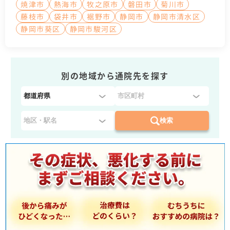
焼津市
熱海市
牧之原市
磐田市
菊川市
藤枝市
袋井市
裾野市
静岡市
静岡市清水区
静岡市葵区
静岡市駿河区
別の地域から通院先を探す
都
道
府
検索
県
を
選
択
：