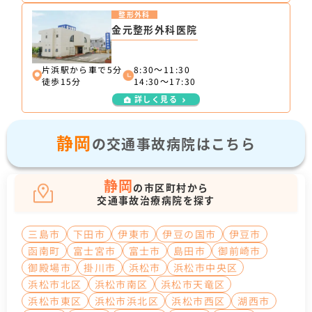
整形外科
金元整形外科医院
片浜駅から車で5分
8:30～11:30
徒歩15分
14:30～17:30
詳しく見る
静岡
の交通事故病院はこちら
静岡
の市区町村から
交通事故治療病院を探す
三島市
下田市
伊東市
伊豆の国市
伊豆市
函南町
富士宮市
富士市
島田市
御前崎市
御殿場市
掛川市
浜松市
浜松市中央区
浜松市北区
浜松市南区
浜松市天竜区
浜松市東区
浜松市浜北区
浜松市西区
湖西市