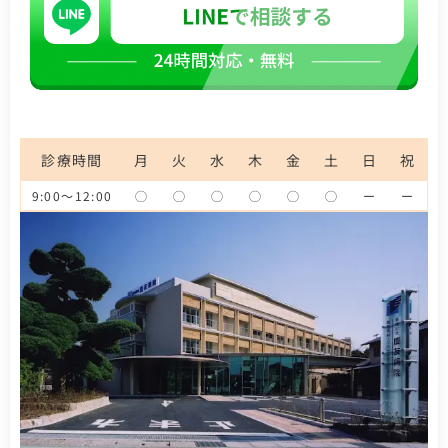
診療時間
月
火
水
木
金
土
日
祝
9:00～12:00
◯
◯
◯
◯
◯
◯
ー
ー