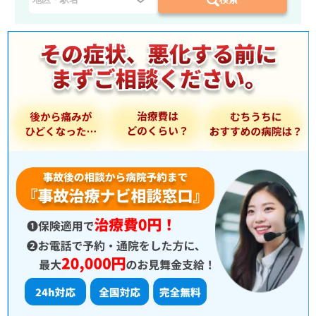
県
を
選
択
：