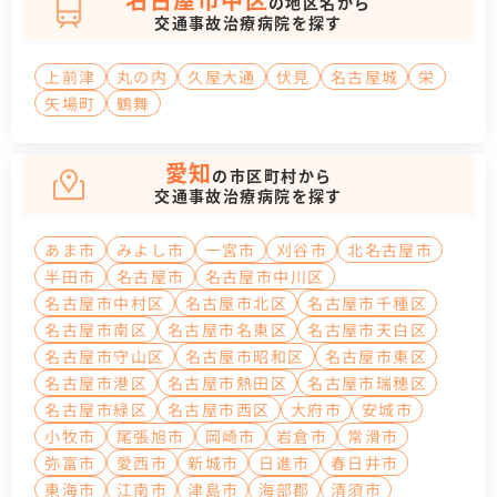
の地区名から
交通事故治療病院を探す
上前津
丸の内
久屋大通
伏見
名古屋城
栄
矢場町
鶴舞
愛知
の市区町村から
交通事故治療病院を探す
あま市
みよし市
一宮市
刈谷市
北名古屋市
半田市
名古屋市
名古屋市中川区
名古屋市中村区
名古屋市北区
名古屋市千種区
名古屋市南区
名古屋市名東区
名古屋市天白区
名古屋市守山区
名古屋市昭和区
名古屋市東区
名古屋市港区
名古屋市熱田区
名古屋市瑞穂区
名古屋市緑区
名古屋市西区
大府市
安城市
小牧市
尾張旭市
岡崎市
岩倉市
常滑市
弥富市
愛西市
新城市
日進市
春日井市
東海市
江南市
津島市
海部郡
清須市