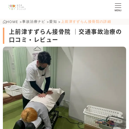
MENU
事故治療ナビ
愛知
上前津すずらん接骨院の詳細
HOME
>
>
>
上前津すずらん接骨院 ｜交通事故治療の
口コミ・レビュー