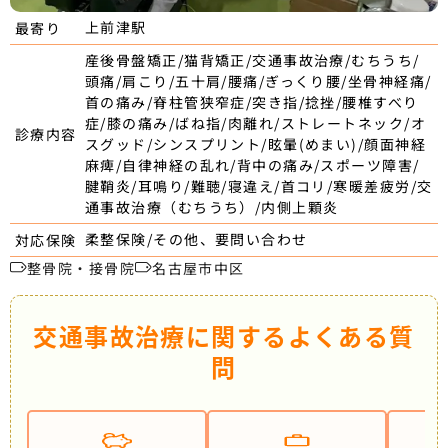
上前津駅
最寄り
産後骨盤矯正/猫背矯正/交通事故治療/むちうち/
頭痛/肩こり/五十肩/腰痛/ぎっくり腰/坐骨神経痛/
首の痛み/脊柱管狭窄症/突き指/捻挫/腰椎すべり
症/膝の痛み/ばね指/肉離れ/ストレートネック/オ
診療内容
スグッド/シンスプリント/眩暈(めまい)/顔面神経
麻痺/自律神経の乱れ/背中の痛み/スポーツ障害/
腱鞘炎/耳鳴り/難聴/寝違え/首コリ/寒暖差疲労/交
通事故治療（むちうち）/内側上顆炎
柔整保険/その他、要問い合わせ
対応保険
整骨院・接骨院
名古屋市中区
交通事故治療に関するよくある質
問