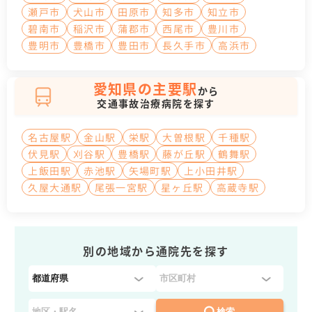
瀬戸市
犬山市
田原市
知多市
知立市
碧南市
稲沢市
蒲郡市
西尾市
豊川市
豊明市
豊橋市
豊田市
長久手市
高浜市
愛知県の主要駅
から
交通事故治療病院を探す
名古屋駅
金山駅
栄駅
大曽根駅
千種駅
伏見駅
刈谷駅
豊橋駅
藤が丘駅
鶴舞駅
上飯田駅
赤池駅
矢場町駅
上小田井駅
久屋大通駅
尾張一宮駅
星ヶ丘駅
高蔵寺駅
別の地域から通院先を探す
都
道
府
検索