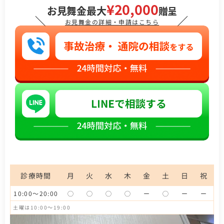
¥20,000
お見舞金最大
贈呈
＼
／
お見舞金の詳細・申請はこちら
診療時間
月
火
水
木
金
土
日
祝
10:00～20:00
◯
◯
◯
◯
ー
◯
ー
ー
土曜は10:00～19:00