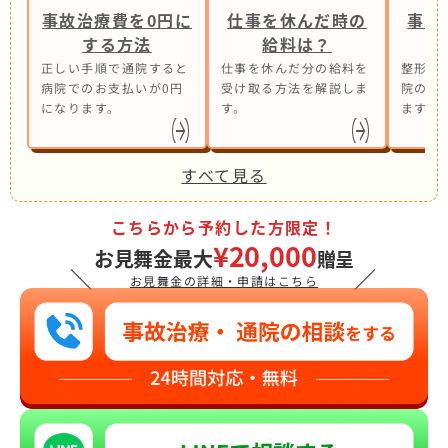
事故治療費を0円に
仕事を休んだ時の
事故
する方法
給料は？
正しい手順で通院すると
仕事を休んだ分の給料を
整形外
病院でのお支払いが0円
受け取る方法を解説しま
院の併
になります。
す。
ます。
すべて見る
こちらから予約した方限定！
¥20,000
お見舞金最大
贈呈
＼
／
お見舞金の詳細・申請はこちら