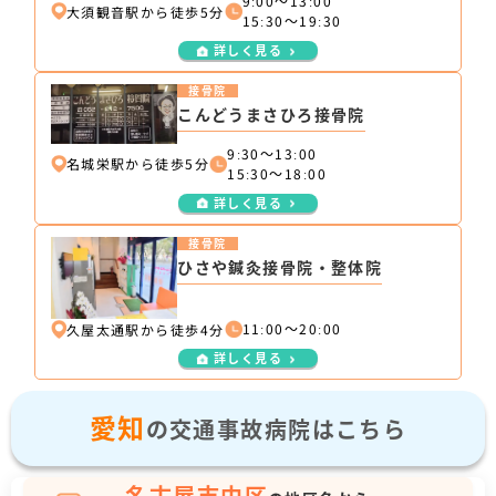
9ː00～13ː00
大須観音駅から徒歩5分
15ː30～19ː30
詳しく見る
接骨院
こんどうまさひろ接骨院
9ː30～13ː00
名城栄駅から徒歩5分
15ː30～18ː00
詳しく見る
接骨院
ひさや鍼灸接骨院・整体院
11ː00～20ː00
久屋太通駅から徒歩4分
詳しく見る
愛知
の交通事故病院はこちら
名古屋市中区