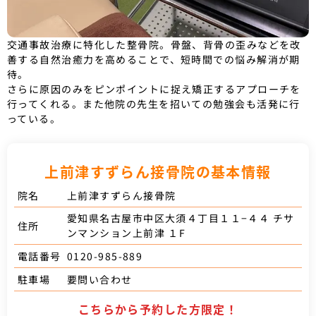
交通事故治療に特化した整骨院。骨盤、背骨の歪みなどを改
善する自然治癒力を高めることで、短時間での悩み解消が期
待。
さらに原因のみをピンポイントに捉え矯正するアプローチを
行ってくれる。また他院の先生を招いての勉強会も活発に行
っている。
上前津すずらん接骨院の基本情報
上前津すずらん接骨院
院名
愛知県名古屋市中区大須４丁目１１−４４ チサ
住所
ンマンション上前津 １F
0120-985-889
電話番号
要問い合わせ
駐車場
こちらから予約した方限定！