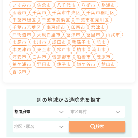
いすみ市
佐倉市
八千代市
八街市
勝浦市
匝瑳市
千葉市
千葉市中央区
千葉市稲毛区
千葉市緑区
千葉市美浜区
千葉市花見川区
千葉市若葉区
南房総市
印西市
君津市
四街道市
大網白里市
富津市
富里市
山武市
市原市
市川市
成田市
我孫子市
旭市
木更津市
東金市
松戸市
柏市
流山市
浦安市
白井市
習志野市
船橋市
茂原市
袖ケ浦市
野田市
銚子市
鎌ケ谷市
館山市
香取市
別の地域から通院先を探す
都
道
府
検索
県