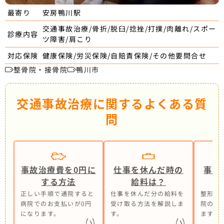
安房鴨川駅
最寄り
交通事故治療/骨折/脱臼/捻挫/打撲/肉離れ/スポー
診療内容
ツ障害/肩こり
健康保険/労災保険/自賠責保険/その他要問合せ
対応保険
整骨院・接骨院
鴨川市
交通事故治療に関するよくある質
問
事故治療費を0円に
仕事を休んだ時の
事故
する方法
給料は？
正しい手順で通院すると
仕事を休んだ分の給料を
整形外
病院でのお支払いが0円
受け取る方法を解説しま
院の併
になります。
す。
ます。