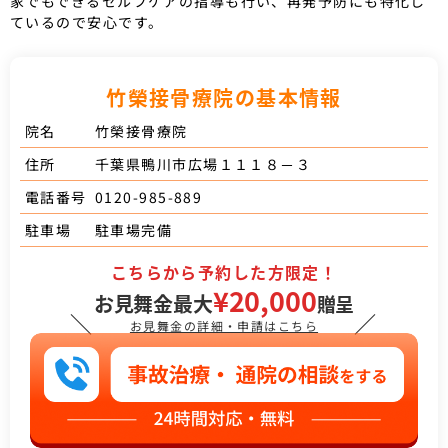
家でもできるセルフケアの指導も行い、再発予防にも特化し
ているので安心です。
竹榮接骨療院の基本情報
竹榮接骨療院
院名
千葉県鴨川市広場１１１８－３
住所
0120-985-889
電話番号
駐車場完備
駐車場
こちらから予約した方限定！
¥20,000
お見舞金最大
贈呈
＼
／
お見舞金の詳細・申請はこちら