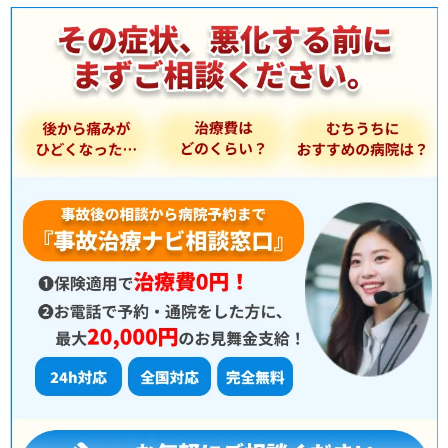
を
選
択
：