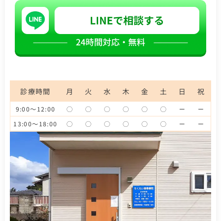
診療時間
月
火
水
木
金
土
日
祝
9:00～12:00
◯
◯
◯
◯
◯
◯
ー
ー
13:00～18:00
◯
◯
◯
◯
◯
◯
ー
ー