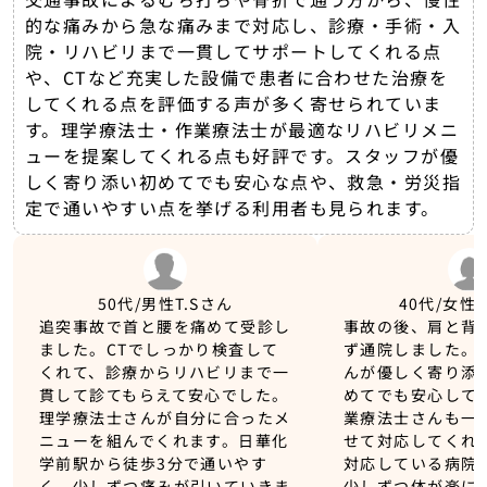
的な痛みから急な痛みまで対応し、診療・手術・入
院・リハビリまで一貫してサポートしてくれる点
や、CTなど充実した設備で患者に合わせた治療を
してくれる点を評価する声が多く寄せられていま
す。理学療法士・作業療法士が最適なリハビリメニ
ューを提案してくれる点も好評です。スタッフが優
しく寄り添い初めてでも安心な点や、救急・労災指
定で通いやすい点を挙げる利用者も見られます。
50代/男性
T.Sさん
40代/女性
追突事故で首と腰を痛めて受診し
事故の後、肩と背
ました。CTでしっかり検査して
ず通院しました。
くれて、診療からリハビリまで一
んが優しく寄り添
貫して診てもらえて安心でした。
めてでも安心して
理学療法士さんが自分に合ったメ
業療法士さんも一
ニューを組んでくれます。日華化
せて対応してくれ
学前駅から徒歩3分で通いやす
対応している病院
く、少しずつ痛みが引いていきま
少しずつ体が楽に