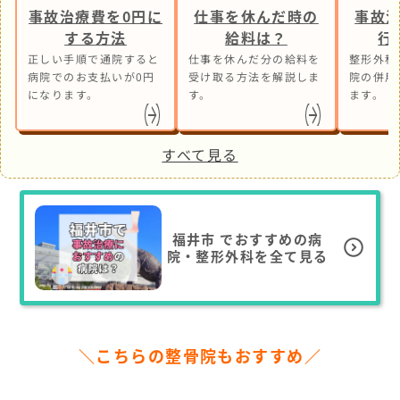
事故治療費を0円に
仕事を休んだ時の
事故
する方法
給料は？
行
正しい手順で通院すると
仕事を休んだ分の給料を
整形外科
病院でのお支払いが0円
受け取る方法を解説しま
院の併用
になります。
す。
ます。
すべて見る
福井市
でおすすめの病
院・整形外科を全て見る
＼こちらの整骨院もおすすめ／