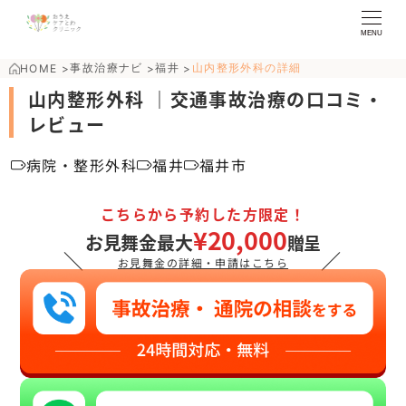
MENU
事故治療ナビ
福井
山内整形外科の詳細
HOME
>
>
>
山内整形外科 ｜交通事故治療の口コミ・
レビュー
病院・整形外科
福井
福井市
こちらから予約した方限定！
¥20,000
お見舞金最大
贈呈
＼
／
お見舞金の詳細・申請はこちら