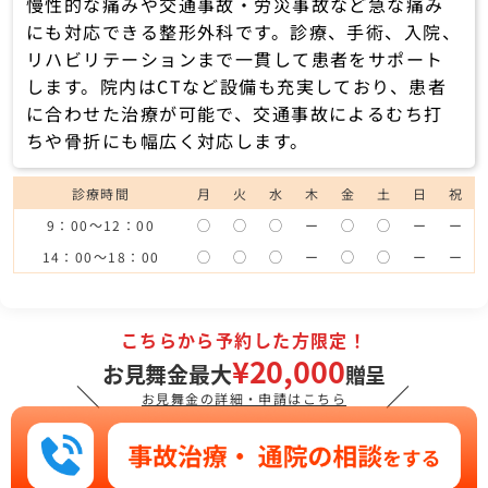
慢性的な痛みや交通事故・労災事故など急な痛み
にも対応できる整形外科です。診療、手術、入院、
リハビリテーションまで一貫して患者をサポート
します。院内はCTなど設備も充実しており、患者
に合わせた治療が可能で、交通事故によるむち打
ちや骨折にも幅広く対応します。
診療時間
月
火
水
木
金
土
日
祝
9：00～12：00
◯
◯
◯
ー
◯
◯
ー
ー
14：00～18：00
◯
◯
◯
ー
◯
◯
ー
ー
こちらから予約した方限定！
¥20,000
お見舞金最大
贈呈
＼
／
お見舞金の詳細・申請はこちら