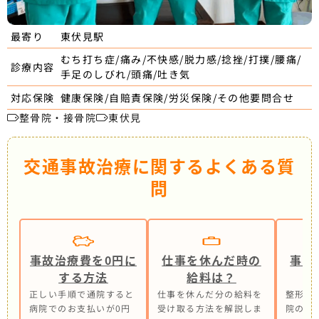
東伏見駅
最寄り
むち打ち症/痛み/不快感/脱力感/捻挫/打撲/腰痛/
診療内容
手足のしびれ/頭痛/吐き気
健康保険/自賠責保険/労災保険/その他要問合せ
対応保険
整骨院・接骨院
東伏見
交通事故治療に関するよくある質
問
事故治療費を0円に
仕事を休んだ時の
事故
する方法
給料は？
正しい手順で通院すると
仕事を休んだ分の給料を
整形外
病院でのお支払いが0円
受け取る方法を解説しま
院の併