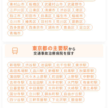
東村山市
板橋区
武蔵村山市
武蔵野市
江戸川区
江東区
清瀬市
渋谷区
港区
狛江市
町田市
目黒区
福生市
稲城市
立川市
練馬区
羽村市
荒川区
葛飾区
西多摩郡
西東京市
調布市
豊島区
足立区
青梅市
東京都の主要駅
から
交通事故治療病院を探す
新宿駅
渋谷駅
池袋駅
北千住駅
東京駅
高田馬場駅
品川駅
新橋駅
目黒駅
秋葉原駅
蒲田駅
代々木上原駅
町田駅
上野駅
中野駅
吉祥寺駅
五反田駅
大手町駅
大門駅
有楽町駅
日暮里駅
中目黒駅
大井町駅
大崎駅
恵比寿駅
国分寺駅
立川駅
錦糸町駅
自由が丘駅
四ツ谷駅
三軒茶屋駅
下北沢駅
銀座駅