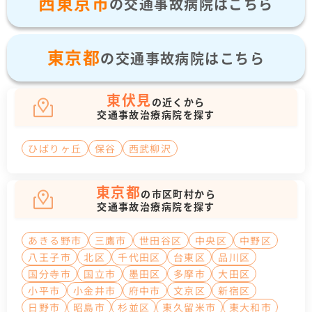
西東京市
の交通事故病院はこちら
東京都
の交通事故病院はこちら
東伏見
の近くから
交通事故治療病院を探す
ひばりヶ丘
保谷
西武柳沢
東京都
の市区町村から
交通事故治療病院を探す
あきる野市
三鷹市
世田谷区
中央区
中野区
八王子市
北区
千代田区
台東区
品川区
国分寺市
国立市
墨田区
多摩市
大田区
小平市
小金井市
府中市
文京区
新宿区
日野市
昭島市
杉並区
東久留米市
東大和市