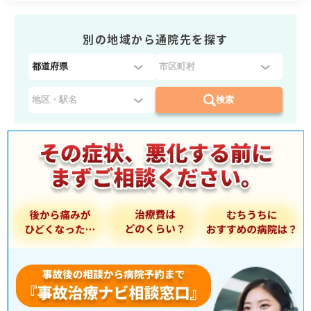
別の地域から通院先を探す
都
道
府
検索
県
を
選
択
：