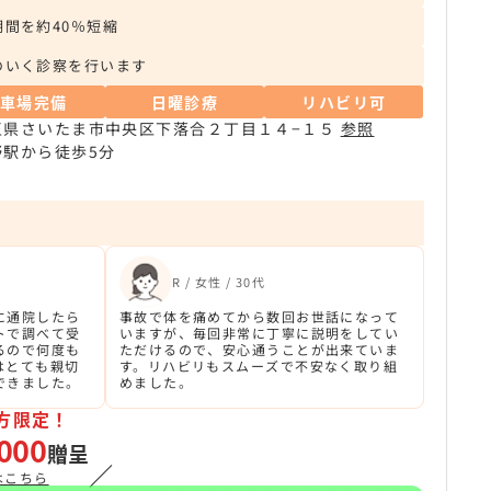
間を約40％短縮
のいく診察を行います
駐車場完備
日曜診療
リハビリ可
玉県さいたま市中央区下落合２丁目１４−１５
参照
野駅から徒歩5分
R / 女性 / 30代
に通院したら
事故で体を痛めてから数回お世話になって
トで調べて受
いますが、毎回非常に丁寧に説明をしてい
るので何度も
ただけるので、安心通うことが出来ていま
はとても親切
す。リハビリもスムーズで不安なく取り組
できました。
めました。
方限定！
000
贈呈
／
はこちら