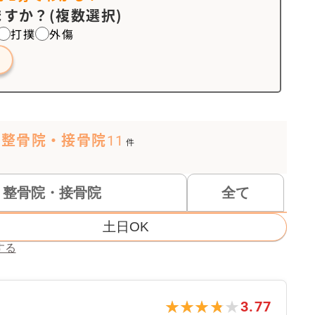
すか？(複数選択)
打撲
外傷
・整骨院・接骨院
11
件
整骨院・接骨院
全て
土日OK
する
★★★★★
★★★★★
3.77