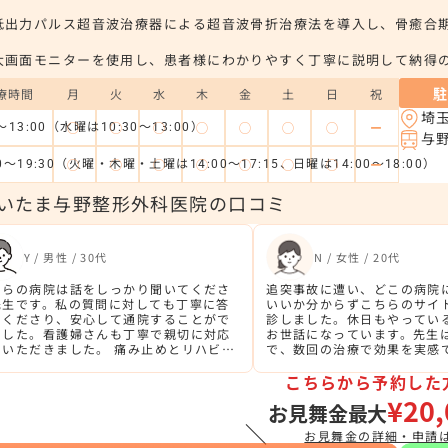
低出力パルス超音波治療器による超音波骨折治療法を導入し、骨癒合期
大画面モニターを使用し、患者様にわかりやすく丁寧に説明して納得
療時間
月
火
水
木
金
土
日
祝
埼
◯
◯
◯
◯
◯
◯
◯
ー
0～13:00（水曜は10:30～13:00）
与
◯
◯
◯
◯
◯
◯
◯
ー
00～19:30（火曜・木曜・土曜は14:00～17:15、日曜は14:00～18:00）
いたま与野整形外科医院の口コミ
Y / 男性 / 30代
N / 女性 / 20代
ちらの病院は話をしっかり聞いてくださ
追突事故に遭い、どこの病院
先生です。私の質問に対しても丁寧に答
いいか分からずこちらのサイ
てくださり、安心して通院することがで
診しました。休日もやってい
ました。看護婦さんも丁寧で親切に対応
お世話になっています。先生
ていただきました。 痛み止めとリハビリ
で、数回の治療で効果を実感
併用で腰の痛みがびっくりするくらい早
改善しました。
こちらから予約した
¥20,
お見舞金最大
＼
お見舞金の詳細・申請