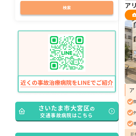
ア
検索
ア
さいたま市大宮区
の
交通事故病院はこちら
診