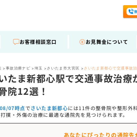
お客様相談窓口
お見舞金について
事故治療ナビ
埼玉
さいたま市大宮区
さいたま新都心で交通事故
E
>
>
>
>
いたま新都心駅で交通事故治療
骨院12選！
/08/07時点
で
さいたま新都心
には
11
件の整骨院や整形外
や打撲・外傷の治療に最適な通院先を見つけられます。
あなたにぴったりの通院先