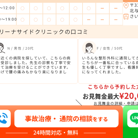
〒3
◯
◯
◯
◯
◯
◯
ー
ー
～12:00
北
さ
◯
◯
◯
◯
◯
ー
ー
ー
0～19:00
リーナサイドクリニックの口コミ
N / 男性 / 20代
F / 女性 / 50代
場近くの病院を探していて、こちらの病
いろんな整形外科に通院して
を受診しました。先生の診察も丁寧で安
こちらが一番私に合っている
して治療を受けることができています。
生も優しく丁寧ですし、看護
かげで腰の痛みもかなり楽になりまし
になってくれました。
。
こちらから予約した
¥20,
お見舞金最大
＼
お見舞金の詳細・申請