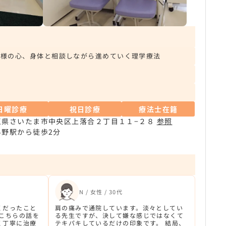
者様の心、身体と相談しながら進めていく理学療法
日曜診療
祝日診療
療法士在籍
玉県さいたま市中央区上落合２丁目１１−２８
参照
与野駅から徒歩2分
N / 女性 / 30代
くだったこと
肩の痛みで通院しています。淡々としてい
はこちらの話を
る先生ですが、決して嫌な感じではなくて
く丁寧に治療
テキパキしているだけの印象です。 結局、