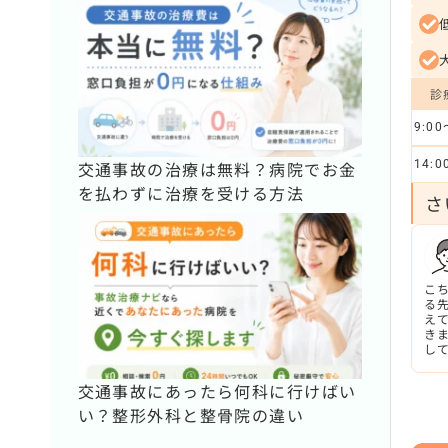
診
9:0
14:
交通事故の治療は無料？病院でお金
を払わずに治療を受ける方法
さ
こ
る
え
き
し
の
く
交通事故にあったら何科に行けばい
い？整形外科と整骨院の違い