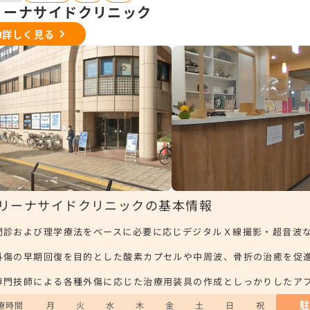
リーナサイドクリニック
詳しく見る
リーナサイドクリニックの基本情報
問診および理学療法をベースに必要に応じデジタルＸ線撮影・超音波
外傷の早期回復を目的とした酸素カプセルや中周波、骨折の治癒を促
専門技師による各種外傷に応じた治療用装具の作成としっかりしたア
療時間
月
火
水
木
金
土
日
祝