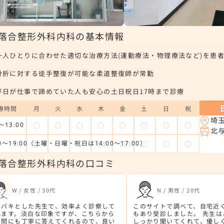
落合整形外科内科の基本情報
一人ひとりに合わせた適切な治療方法(運動療法・物理療法など)を患
骨折に対する徒手整復が可能な柔道整復師が常勤
平日が仕事で諦めていた人も安心の土日祝日17時まで診療
療時間
月
火
水
木
金
土
日
祝
埼
◯
◯
◯
◯
◯
◯
◯
◯
～13:00
北
◯
◯
◯
◯
◯
◯
◯
◯
00～19:00（土曜・日曜・祝日は14:00～17:00）
落合整形外科内科の口コミ
W / 女性 / 30代
N / 男性 / 20代
キパキとした先生で、効率よく診察して
このサイトで調べて、自宅近
れます。淡白な印象ですが、こちらから
もあり受診しました。 先生
質問にも丁寧に答えてくれるので、良い
しっかり聞いてくれて、優し