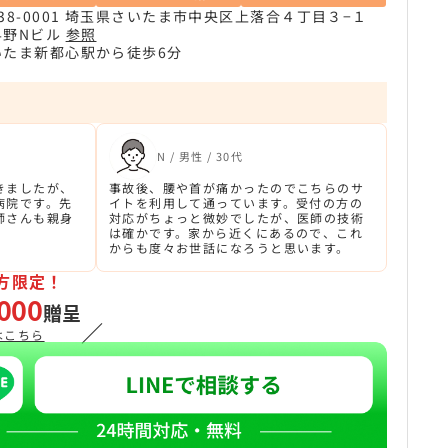
38-0001 埼玉県さいたま市中央区上落合４丁目３−１
与野Nビル
参照
いたま新都心駅から徒歩6分
N / 男性 / 30代
きましたが、
事故後、腰や首が痛かったのでこちらのサ
病院です。先
イトを利用して通っています。受付の方の
師さんも親身
対応がちょっと微妙でしたが、医師の技術
は確かです。家から近くにあるので、これ
からも度々お世話になろうと思います。
方限定！
000
贈呈
／
はこちら