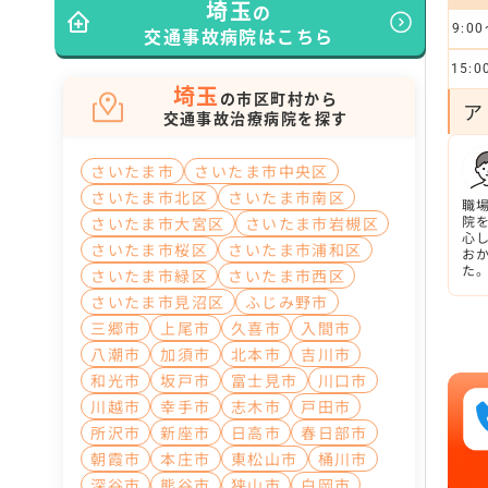
埼玉
の
9:00
交通事故病院はこちら
15:0
埼玉
の市区町村から
ア
交通事故治療病院を探す
さいたま市
さいたま市中央区
さいたま市北区
さいたま市南区
職
院
さいたま市大宮区
さいたま市岩槻区
心
さいたま市桜区
さいたま市浦和区
お
た
さいたま市緑区
さいたま市西区
さいたま市見沼区
ふじみ野市
三郷市
上尾市
久喜市
入間市
八潮市
加須市
北本市
吉川市
和光市
坂戸市
富士見市
川口市
川越市
幸手市
志木市
戸田市
所沢市
新座市
日高市
春日部市
朝霞市
本庄市
東松山市
桶川市
深谷市
熊谷市
狭山市
白岡市