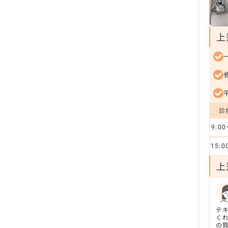
上
診
9:00
15:
上
テ
く
の