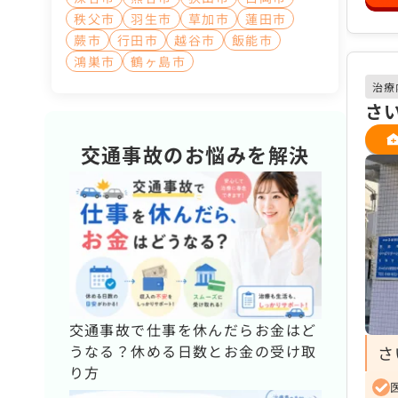
秩父市
羽生市
草加市
蓮田市
蕨市
行田市
越谷市
飯能市
鴻巣市
鶴ヶ島市
治療
さ
交通事故のお悩みを解決
交通事故で仕事を休んだらお金はど
うなる？休める日数とお金の受け取
さ
り方