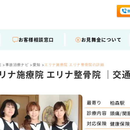
お客様相談窓口
お見舞金について
事故治療ナビ
愛知
エリナ施療院 エリナ整骨院の詳細
E
>
>
>
リナ施療院 エリナ整骨院 ｜交
最寄り
柏森駅
診療内容
頭痛/関
対応保険
健康保険