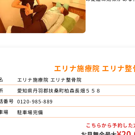
エリナ施療院 エリナ整
名
エリナ施療院 エリナ整骨院
所
愛知県丹羽郡扶桑町柏森長畑５５８
話番号
0120-985-889
車場
駐車場完備
こちらから予約した
¥20,
お見舞金最大