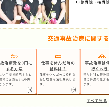
整骨院・接骨
交通事故治療に関す
事故治療費を0円に
仕事を休んだ時の
事故治療は
する方法
給料は？
行くべき
しい手順で通院すると
仕事を休んだ分の給料を
整形外科と整骨院
院でのお支払いが0円
受け取る方法を解説しま
院の併用の仕方
なります。
す。
ます。
すべて見る