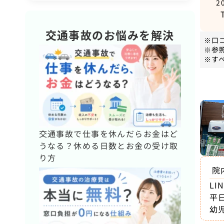
2
交通事故のお悩みを解決
※口
※参
※す
交通事故で仕事を休んだらお金はど
うなる？休める日数とお金の受け取
り方
院
L
平
幼