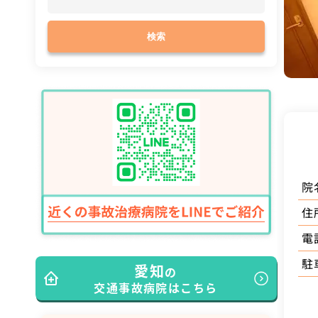
検索
院
住
電
駐
愛知
の
交通事故病院はこちら