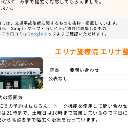
みまで幅広く対応してもらえました。
0代/女性
T.R
さん
コミは、交通事故治療に関するものを抜粋・掲載しています。
照元：Google マップ・当サイトが独自に収集したもの
べての口コミは
Googleマップ
よりご確認いただけます。
エリナ施療院 エリナ
院長
要問い合わせ
公表なし
内の雰囲気
INEでの予約はもちろん、トーク機能を使用して問い合わ
日は21時まで、土曜日は18時まで営業しているので平日
児から高齢者まで幅広く治療を行っています。