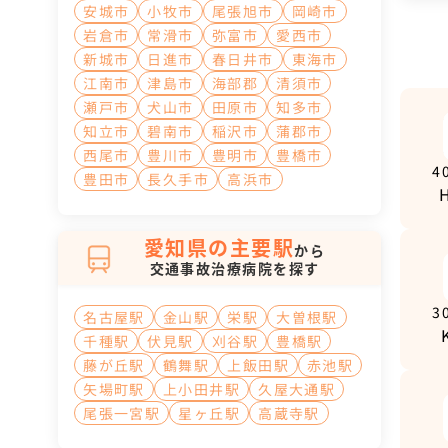
安城市
小牧市
尾張旭市
岡崎市
岩倉市
常滑市
弥富市
愛西市
新城市
日進市
春日井市
東海市
江南市
津島市
海部郡
清須市
瀬戸市
犬山市
田原市
知多市
知立市
碧南市
稲沢市
蒲郡市
西尾市
豊川市
豊明市
豊橋市
4
豊田市
長久手市
高浜市
愛知県の主要駅
から
交通事故治療病院を探す
3
名古屋駅
金山駅
栄駅
大曽根駅
千種駅
伏見駅
刈谷駅
豊橋駅
藤が丘駅
鶴舞駅
上飯田駅
赤池駅
矢場町駅
上小田井駅
久屋大通駅
尾張一宮駅
星ヶ丘駅
高蔵寺駅