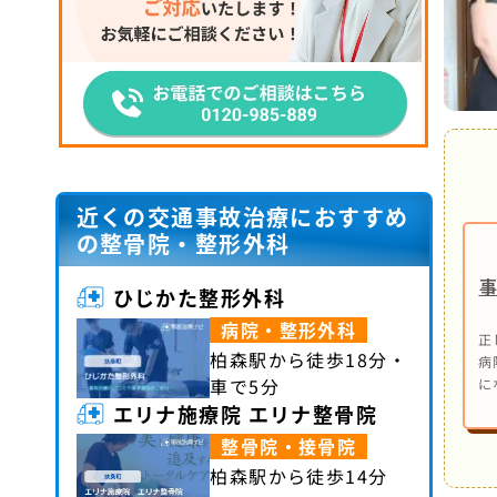
近くの交通事故治療におすすめ
の整骨院・整形外科
ひじかた整形外科
病院・整形外科
正
柏森駅から徒歩18分・
病
車で5分
に
エリナ施療院 エリナ整骨院
整骨院・接骨院
柏森駅から徒歩14分