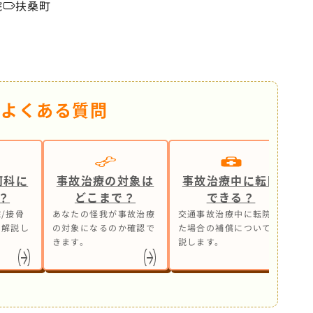
院
扶桑町
るよくある質問
何科に
事故治療の対象は
事故治療中に転院
？
どこまで？
できる？
/接骨
あなたの怪我が事故治療
交通事故治療中に転院し
事
も解説し
の対象になるのか確認で
た場合の補償について解
ら
きます。
説します。
処