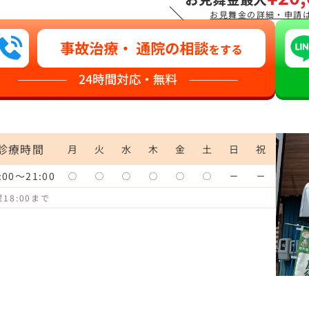
＼
お見舞金の詳細・申請
診療時間
月
火
水
木
金
土
日
祝
:00～21:00
◯
◯
◯
◯
◯
◯
ー
ー
18:00まで