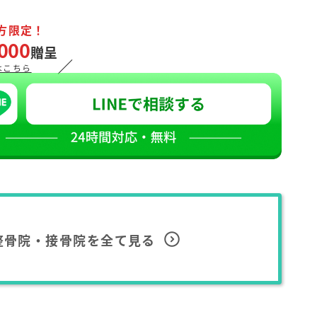
方限定！
000
贈呈
／
はこちら
整骨院・接骨院を全て見る