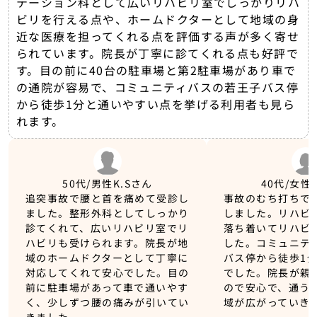
テーション科として広いリハビリ室でしっかりリハ
ビリを行える点や、ホームドクターとして地域の身
近な医療を担ってくれる点を評価する声が多く寄せ
られています。院長が丁寧に診てくれる点も好評で
す。目の前に40台の駐車場と第2駐車場があり車で
の通院が容易で、コミュニティバスの若王子バス停
から徒歩1分と通いやすい点を挙げる利用者も見ら
れます。
50代/男性
K.Sさん
40代/女性
追突事故で腰と首を痛めて受診し
事故のむち打ちで
ました。整形外科としてしっかり
しました。リハビ
診てくれて、広いリハビリ室でリ
落ち着いてリハビ
ハビリも受けられます。院長が地
した。コミュニテ
域のホームドクターとして丁寧に
バス停から徒歩1
対応してくれて安心でした。目の
でした。院長が親
前に駐車場があって車で通いやす
ので安心で、通う
く、少しずつ腰の痛みが引いてい
域が広がっていき
きました。