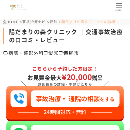
MENU
事故治療ナビ
愛知
陽だまりの森クリニックの詳細
HOME
>
>
>
陽だまりの森クリニック ｜交通事故治療
の口コミ・レビュー
病院・整形外科
愛知
西尾市
こちらから予約した方限定！
¥20,000
お見舞金最大
贈呈
＼
／
お見舞金の詳細・申請はこちら