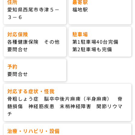
住所
最寄駅
愛知県西尾市寺津５－
福地駅
３－６
対応保険
駐車場
各種健康保険 その他
第1駐車場40台完備
要問合せ
第2駐車場も完備
予約
要問合せ
対応する症状・怪我
骨粗しょう症 脳卒中後片麻痺（半身麻痺） 脊
髄損傷 神経筋疾患 末梢神経障害 関節リウマ
チ
治療・リハビリ・設備