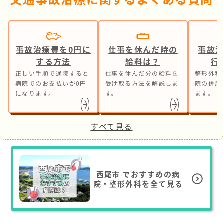
事故治療費を0円に
仕事を休んだ時の
事故
する方法
給料は？
行
正しい手順で通院すると
仕事を休んだ分の給料を
整形外科
病院でのお支払いが0円
受け取る方法を解説しま
院の併用
になります。
す。
ます。
すべて見る
西尾市
でおすすめの病
院・整形外科を全て見る