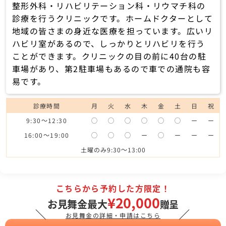
整形外科・リハビリテーション科・リウマチ科の
診療を行うクリニックです。ホームドクターとして
地域の皆さまの身近な医療を担っています。広いリ
ハビリ室があるので、しっかりとリハビリを行う
ことができます。クリニックの目の前に40台の駐
車場があり、第2駐車場もあるので車での通院も容
易です。
診療時間
月
火
水
木
金
土
日
祝
9:30～12:30
◯
◯
◯
◯
◯
◯
ー
ー
16:00～19:00
◯
◯
◯
ー
◯
ー
ー
ー
土曜のみ9:30～13:00
こちらから予約した方限定！
¥20,000
お見舞金最大
贈呈
＼
／
お見舞金の詳細・申請はこちら