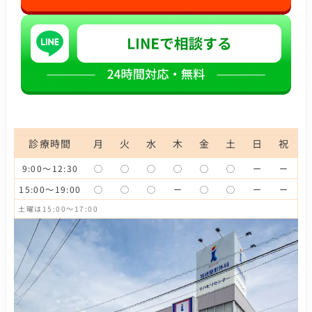
診療時間
月
火
水
木
金
土
日
祝
9:00～12:30
◯
◯
◯
◯
◯
◯
ー
ー
15:00～19:00
◯
◯
◯
ー
◯
◯
ー
ー
土曜は15:00～17:00