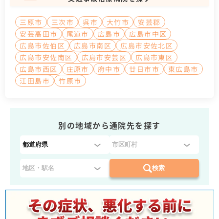
三原市
三次市
呉市
大竹市
安芸郡
安芸高田市
尾道市
広島市
広島市中区
広島市佐伯区
広島市南区
広島市安佐北区
広島市安佐南区
広島市安芸区
広島市東区
広島市西区
庄原市
府中市
廿日市市
東広島市
江田島市
竹原市
別の地域から通院先を探す
都
道
府
検索
県
を
選
択