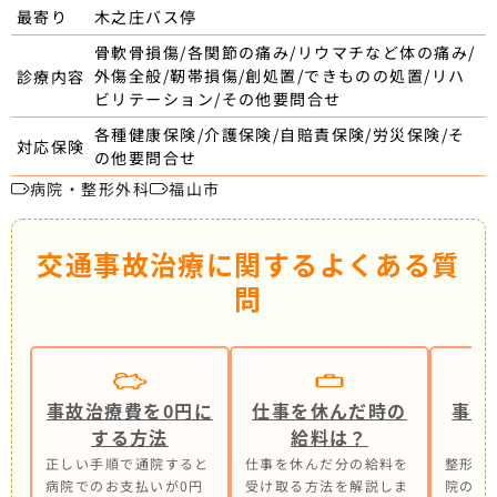
木之庄バス停
最寄り
骨軟骨損傷/各関節の痛み/リウマチなど体の痛み/
外傷全般/靭帯損傷/創処置/できものの処置/リハ
診療内容
ビリテーション/その他要問合せ
各種健康保険/介護保険/自賠責保険/労災保険/そ
対応保険
の他要問合せ
病院・整形外科
福山市
交通事故治療に関するよくある質
問
事故治療費を0円に
仕事を休んだ時の
事故
する方法
給料は？
正しい手順で通院すると
仕事を休んだ分の給料を
整形外
病院でのお支払いが0円
受け取る方法を解説しま
院の併