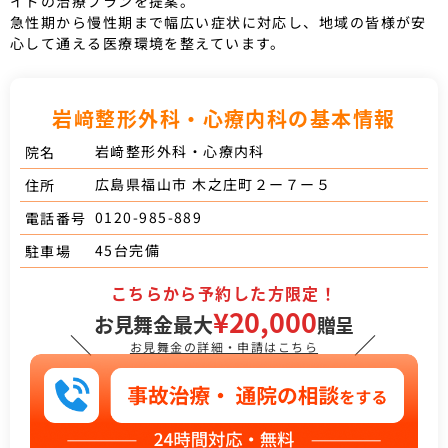
イドの治療プランを提案。
急性期から慢性期まで幅広い症状に対応し、地域の皆様が安
心して通える医療環境を整えています。
岩﨑整形外科・心療内科の基本情報
岩﨑整形外科・心療内科
院名
広島県福山市 木之庄町２ー７ー５
住所
0120-985-889
電話番号
45台完備
駐車場
こちらから予約した方限定！
¥20,000
お見舞金最大
贈呈
＼
／
お見舞金の詳細・申請はこちら