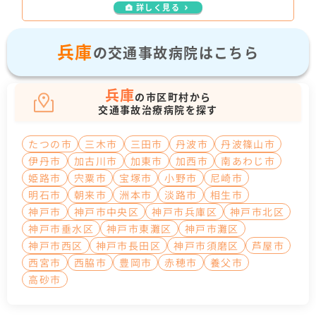
詳しく見る
兵庫
の交通事故病院はこちら
兵庫
の市区町村から
交通事故治療病院を探す
たつの市
三木市
三田市
丹波市
丹波篠山市
伊丹市
加古川市
加東市
加西市
南あわじ市
姫路市
宍粟市
宝塚市
小野市
尼崎市
明石市
朝来市
洲本市
淡路市
相生市
神戸市
神戸市中央区
神戸市兵庫区
神戸市北区
神戸市垂水区
神戸市東灘区
神戸市灘区
神戸市西区
神戸市長田区
神戸市須磨区
芦屋市
西宮市
西脇市
豊岡市
赤穂市
養父市
高砂市