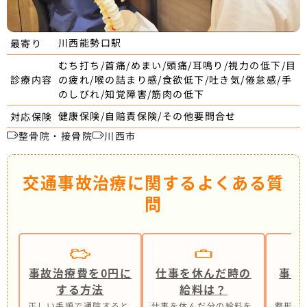
川西能勢口駅
最寄り
むち打ち/首痛/めまい/頭痛/耳鳴り/視力の低下/目
の疲れ/喉の詰まり感/食欲低下/吐き気/倦怠感/手
診療内容
のしびれ/知覚障害/筋肉の低下
健康保険/自賠責保険/その他要問合せ
対応保険
整骨院・接骨院
川西市
交通事故治療に関するよくある質
問
事故治療費を0円に
仕事を休んだ時の
事故
する方法
給料は？
正しい手順で通院すると
仕事を休んだ分の給料を
整形外