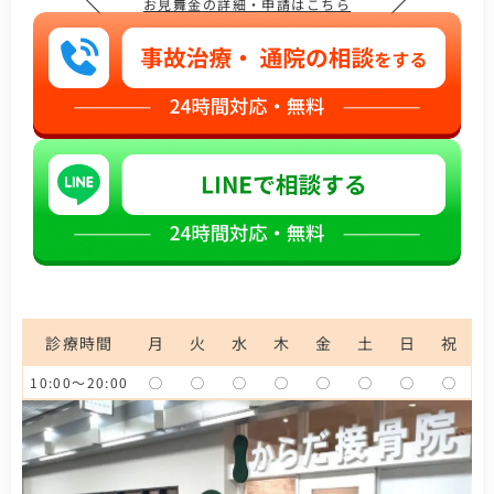
＼
／
お見舞金の詳細・申請はこちら
診療時間
月
火
水
木
金
土
日
祝
10:00～20:00
◯
◯
◯
◯
◯
◯
◯
◯