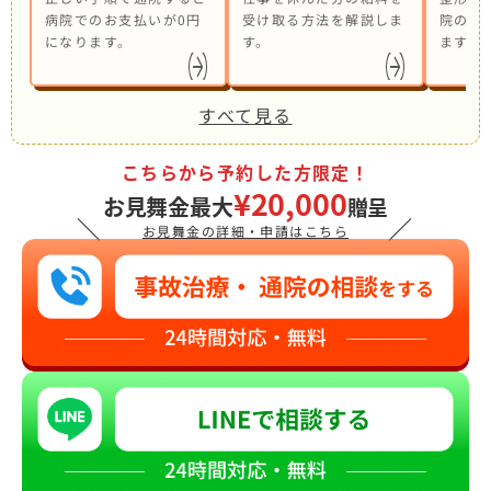
病院でのお支払いが0円
受け取る方法を解説しま
院の併
になります。
す。
ます。
すべて見る
こちらから予約した方限定！
¥20,000
お見舞金最大
贈呈
＼
／
お見舞金の詳細・申請はこちら