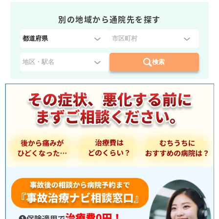
別の地域から通院先を探す
都
道
府
検索
県
を
選
択
：