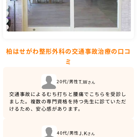
柏はせがわ整形外科の交通事故治療の口コ
ミ
T.W
20代/男性
さん
交通事故によるむち打ちと腰痛でこちらを受診し
ました。複数の専門資格を持つ先生に診ていただ
けるため、安心感があります。
J.K
40代/男性
さん