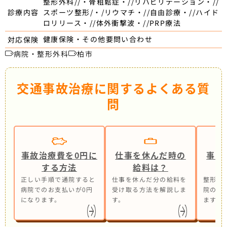
整形外科//・骨粗鬆症・//リハビリテーション・//
スポーツ整形/・/リウマチ・//自由診療・//ハイド
診療内容
ロリリース・//体外衝撃波・//PRP療法
健康保険・その他要問い合わせ
対応保険
病院・整形外科
柏市
交通事故治療に関するよくある質
問
事故治療費を0円に
仕事を休んだ時の
事故
する方法
給料は？
正しい手順で通院すると
仕事を休んだ分の給料を
整形外
病院でのお支払いが0円
受け取る方法を解説しま
院の併
になります。
す。
ます。