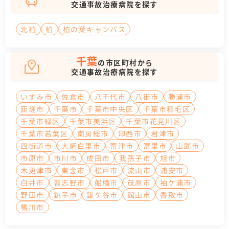
交通事故治療病院を探す
北柏
柏
柏の葉キャンパス
千葉
の市区町村から
交通事故治療病院を探す
いすみ市
佐倉市
八千代市
八街市
勝浦市
匝瑳市
千葉市
千葉市中央区
千葉市稲毛区
千葉市緑区
千葉市美浜区
千葉市花見川区
千葉市若葉区
南房総市
印西市
君津市
四街道市
大網白里市
富津市
富里市
山武市
市原市
市川市
成田市
我孫子市
旭市
木更津市
東金市
松戸市
流山市
浦安市
白井市
習志野市
船橋市
茂原市
袖ケ浦市
野田市
銚子市
鎌ケ谷市
館山市
香取市
鴨川市