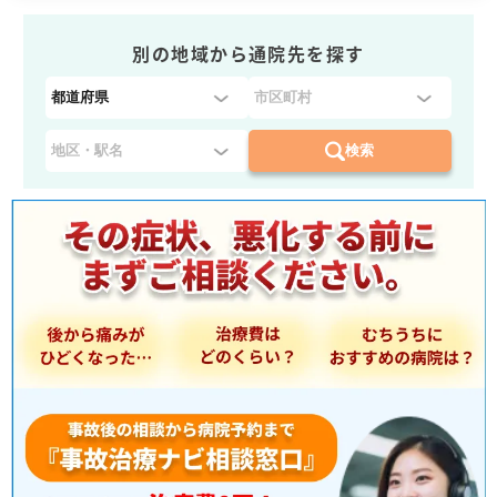
別の地域から通院先を探す
都
道
府
検索
県
を
選
択
：