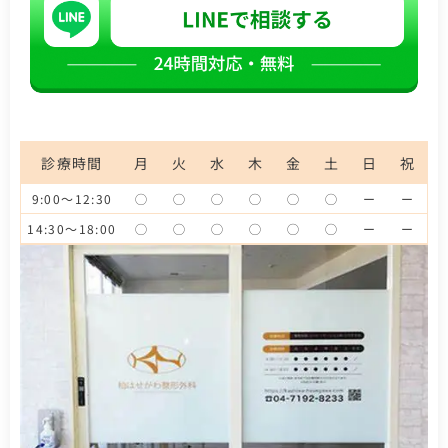
診療時間
月
火
水
木
金
土
日
祝
9:00～12:30
◯
◯
◯
◯
◯
◯
ー
ー
14:30～18:00
◯
◯
◯
◯
◯
◯
ー
ー