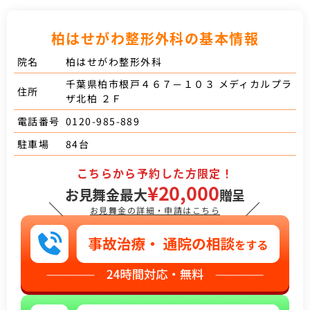
柏はせがわ整形外科の基本情報
柏はせがわ整形外科
院名
千葉県柏市根戸４６７－１０３ メディカルプラ
住所
ザ北柏 ２Ｆ
0120-985-889
電話番号
84台
駐車場
こちらから予約した方限定！
¥20,000
お見舞金最大
贈呈
＼
／
お見舞金の詳細・申請はこちら