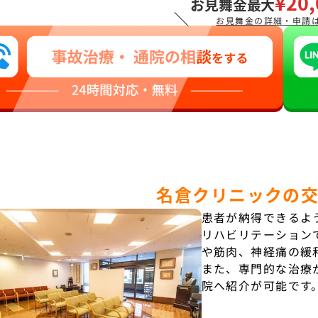
¥20,
お見舞金最大
＼
お見舞金の詳細・申請
名倉クリニックの
患者が納得できるよ
リハビリテーション
や筋肉、神経痛の緩
また、専門的な治療
院へ紹介が可能です