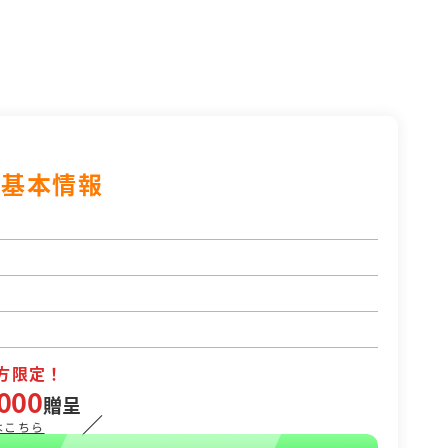
の基本情報
方限定！
000
贈呈
／
はこちら