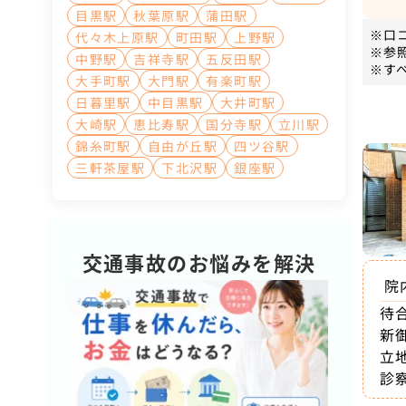
目黒駅
秋葉原駅
蒲田駅
※口
代々木上原駅
町田駅
上野駅
※参
中野駅
吉祥寺駅
五反田駅
※す
大手町駅
大門駅
有楽町駅
日暮里駅
中目黒駅
大井町駅
大崎駅
恵比寿駅
国分寺駅
立川駅
錦糸町駅
自由が丘駅
四ツ谷駅
三軒茶屋駅
下北沢駅
銀座駅
交通事故のお悩みを解決
院
待
新
立
診