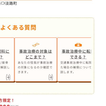
科
淡路町
るよくある質問
何科に
事故治療の対象は
事故治療中に転院
？
どこまで？
できる？
/接骨
あなたの怪我が事故治療
交通事故治療中に転院し
事
も解説し
の対象になるのか確認で
た場合の補償について解
ら
きます。
説します。
処
方限定！