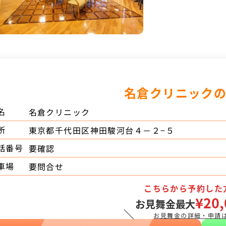
名倉クリニック
名
名倉クリニック
所
東京都千代田区神田駿河台４－２−５
話番号
要確認
車場
要問合せ
こちらから予約した
¥20,
お見舞金最大
＼
お見舞金の詳細・申請