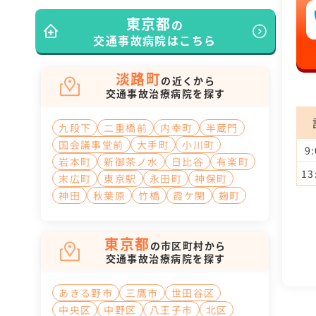
東京都
の
交通事故病院はこちら
淡路町
の近くから
交通事故治療病院を探す
九段下
二重橋前
内幸町
半蔵門
国会議事堂前
大手町
小川町
9
岩本町
新御茶ノ水
日比谷
有楽町
13
末広町
東京駅
永田町
神保町
神田
秋葉原
竹橋
霞ケ関
麹町
東京都
の市区町村から
交通事故治療病院を探す
あきる野市
三鷹市
世田谷区
中央区
中野区
八王子市
北区