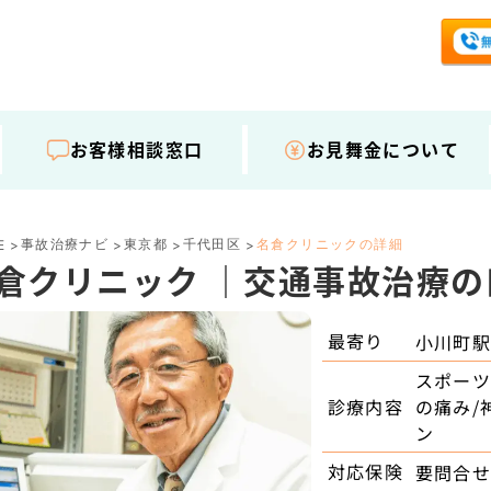
お客様相談窓口
お見舞金について
事故治療ナビ
東京都
千代田区
名倉クリニックの詳細
E
>
>
>
>
倉クリニック ｜交通事故治療
最寄り
小川町
スポーツ
診療内容
の痛み/
ン
対応保険
要問合