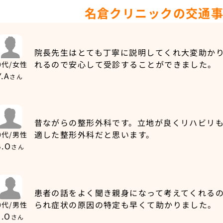
名倉クリニックの交通
院長先生はとても丁寧に説明してくれ大変助か
れるので安心して受診することができました。
0代/女性
Y.A
さん
昔ながらの整形外科です。立地が良くリハビリ
適した整形外科だと思います。
0代/男性
B.O
さん
患者の話をよく聞き親身になって考えてくれる
られ症状の原因の特定も早くて助かりました。
0代/男性
S.O
さん