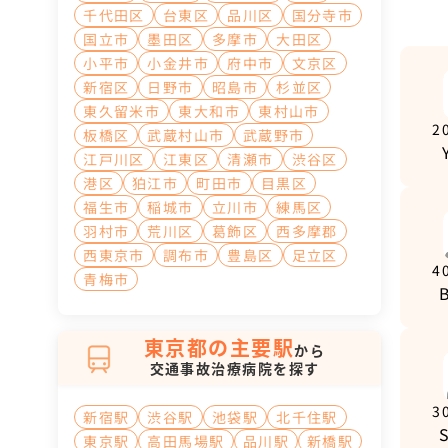
千代田区
台東区
品川区
国分寺市
国立市
墨田区
多摩市
大田区
小平市
小金井市
府中市
文京区
新宿区
日野市
昭島市
杉並区
東久留米市
東大和市
東村山市
2
板橋区
武蔵村山市
武蔵野市
江戸川区
江東区
清瀬市
渋谷区
港区
狛江市
町田市
目黒区
福生市
稲城市
立川市
練馬区
羽村市
荒川区
葛飾区
西多摩郡
西東京市
調布市
豊島区
足立区
4
青梅市
東京都の主要駅
から
交通事故治療病院を探す
3
新宿駅
渋谷駅
池袋駅
北千住駅
東京駅
高田馬場駅
品川駅
新橋駅