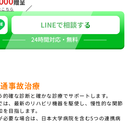
000
贈呈
／
はこちら
交通事故治療
う的確な診断と確かな診療でサポートします。
では、最新のリハビリ機器を駆使し、慢性的な関節
和を目指します。
が必要な場合は、日本大学病院を含む5つの連携病
。