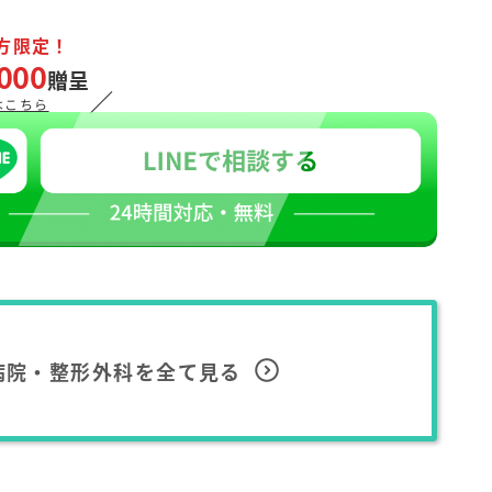
方限定！
000
贈呈
／
はこちら
病院・整形外科を全て見る