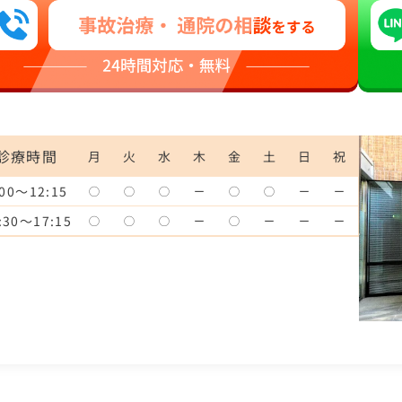
診療時間
月
火
水
木
金
土
日
祝
:00〜12:15
◯
◯
◯
ー
◯
◯
ー
ー
:30〜17:15
◯
◯
◯
ー
◯
ー
ー
ー