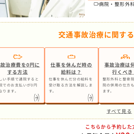
病院・整形外
交通事故治療に関す
事故治療費を0円に
仕事を休んだ時の
事故治療は
する方法
給料は？
行くべき
しい手順で通院すると
仕事を休んだ分の給料を
整形外科と整骨院
院でのお支払いが0円
受け取る方法を解説しま
院の併用の仕方
なります。
す。
ます。
すべて見る
こちらから予約した