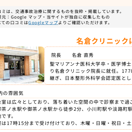
コミは、交通事故治療に関するものを抜粋・掲載しています。
照元：Google マップ・当サイトが独自に収集したもの
べての口コミは
Googleマップ
よりご確認いただけます。
名倉クリニック
院長
名倉 直秀
聖マリアンナ医科大学卒・医学博士
り名倉クリニック院長に就任。17
継ぎ、日本整形外科学会認定医とし
内の雰囲気
合室は広々としており、落ち着いた空間の中で診察まで過
御茶ノ水駅や御茶ノ水駅から徒歩2分、小川町駅や淡路町
地です。
察は17時15分まで受け付けており、木曜・日曜・祝日・