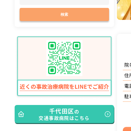
検索
院
住
電
駐
千代田区
の
交通事故病院はこちら