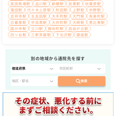
高田馬場駅
品川駅
新橋駅
目黒駅
秋葉原駅
蒲田駅
代々木上原駅
町田駅
上野駅
中野駅
吉祥寺駅
五反田駅
大手町駅
大門駅
有楽町駅
日暮里駅
中目黒駅
大井町駅
大崎駅
恵比寿駅
国分寺駅
立川駅
錦糸町駅
自由が丘駅
四ツ谷駅
三軒茶屋駅
下北沢駅
銀座駅
別の地域から通院先を探す
都
道
府
検索
県
を
選
択
：