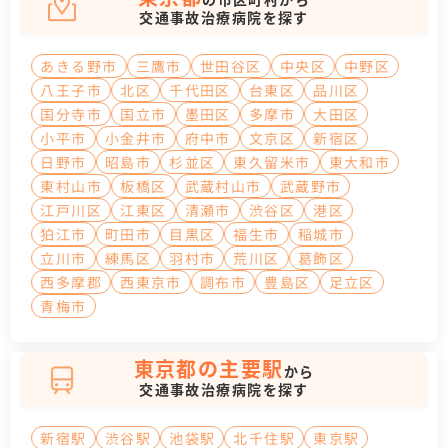
交通事故治療病院を探す
あきる野市
三鷹市
世田谷区
中央区
中野区
八王子市
北区
千代田区
台東区
品川区
国分寺市
国立市
墨田区
多摩市
大田区
小平市
小金井市
府中市
文京区
新宿区
日野市
昭島市
杉並区
東久留米市
東大和市
東村山市
板橋区
武蔵村山市
武蔵野市
江戸川区
江東区
清瀬市
渋谷区
港区
狛江市
町田市
目黒区
福生市
稲城市
立川市
練馬区
羽村市
荒川区
葛飾区
西多摩郡
西東京市
調布市
豊島区
足立区
青梅市
東京都の主要駅
から
交通事故治療病院を探す
新宿駅
渋谷駅
池袋駅
北千住駅
東京駅