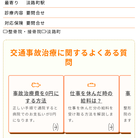
淡路町駅
最寄り
要問合せ
診療内容
要問合せ
対応保険
整骨院・接骨院
淡路町
交通事故治療に関するよくある質
問
事故治療費を0円に
仕事を休んだ時の
事故
する方法
給料は？
正しい手順で通院すると
仕事を休んだ分の給料を
整形外
病院でのお支払いが0円
受け取る方法を解説しま
院の併
になります。
す。
ます。