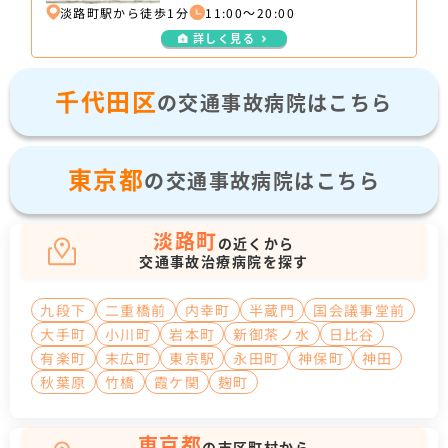
淡路町駅から徒歩1分
11:00～20:00
詳しく見る
千代田区
の交通事故病院はこちら
東京都
の交通事故病院はこちら
淡路町
の近くから
交通事故治療病院を探す
九段下
二重橋前
内幸町
半蔵門
国会議事堂前
大手町
小川町
岩本町
新御茶ノ水
日比谷
有楽町
末広町
東京駅
永田町
神保町
神田
秋葉原
竹橋
霞ケ関
麹町
東京都
の市区町村から