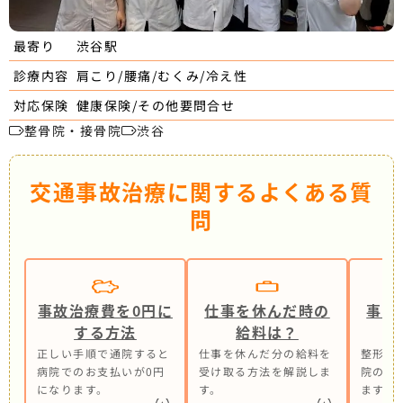
渋谷駅
最寄り
肩こり/腰痛/むくみ/冷え性
診療内容
健康保険/その他要問合せ
対応保険
整骨院・接骨院
渋谷
交通事故治療に関するよくある質
問
事故治療費を0円に
仕事を休んだ時の
事故
する方法
給料は？
正しい手順で通院すると
仕事を休んだ分の給料を
整形外
病院でのお支払いが0円
受け取る方法を解説しま
院の併
になります。
す。
ます。