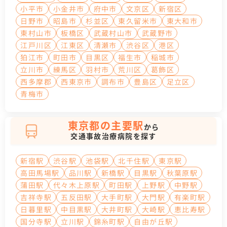
小平市
小金井市
府中市
文京区
新宿区
日野市
昭島市
杉並区
東久留米市
東大和市
東村山市
板橋区
武蔵村山市
武蔵野市
江戸川区
江東区
清瀬市
渋谷区
港区
狛江市
町田市
目黒区
福生市
稲城市
立川市
練馬区
羽村市
荒川区
葛飾区
西多摩郡
西東京市
調布市
豊島区
足立区
青梅市
東京都の主要駅
から
交通事故治療病院を探す
新宿駅
渋谷駅
池袋駅
北千住駅
東京駅
高田馬場駅
品川駅
新橋駅
目黒駅
秋葉原駅
蒲田駅
代々木上原駅
町田駅
上野駅
中野駅
吉祥寺駅
五反田駅
大手町駅
大門駅
有楽町駅
日暮里駅
中目黒駅
大井町駅
大崎駅
恵比寿駅
国分寺駅
立川駅
錦糸町駅
自由が丘駅