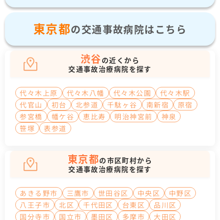
東京都
の交通事故病院はこちら
渋谷
の近くから
交通事故治療病院を探す
代々木上原
代々木八幡
代々木公園
代々木駅
代官山
初台
北参道
千駄ヶ谷
南新宿
原宿
参宮橋
幡ケ谷
恵比寿
明治神宮前
神泉
笹塚
表参道
東京都
の市区町村から
交通事故治療病院を探す
あきる野市
三鷹市
世田谷区
中央区
中野区
八王子市
北区
千代田区
台東区
品川区
国分寺市
国立市
墨田区
多摩市
大田区