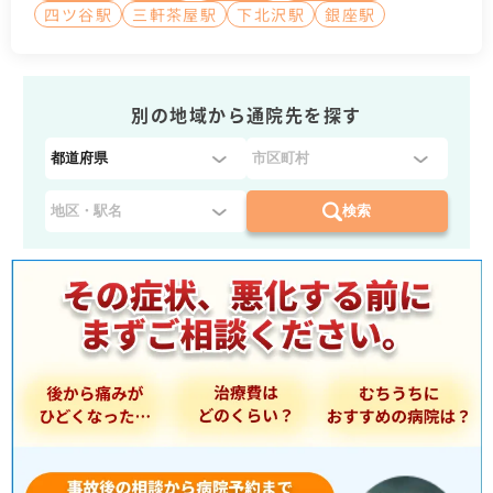
四ツ谷駅
三軒茶屋駅
下北沢駅
銀座駅
別の地域から通院先を探す
都
道
府
検索
県
を
選
択
：