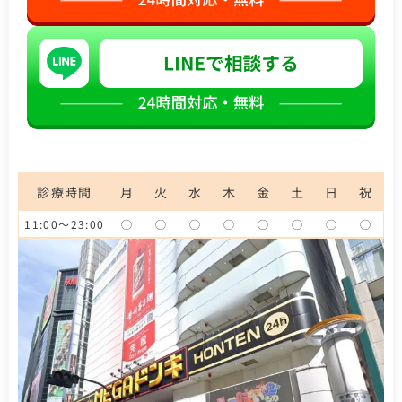
診療時間
月
火
水
木
金
土
日
祝
11:00～23:00
◯
◯
◯
◯
◯
◯
◯
◯