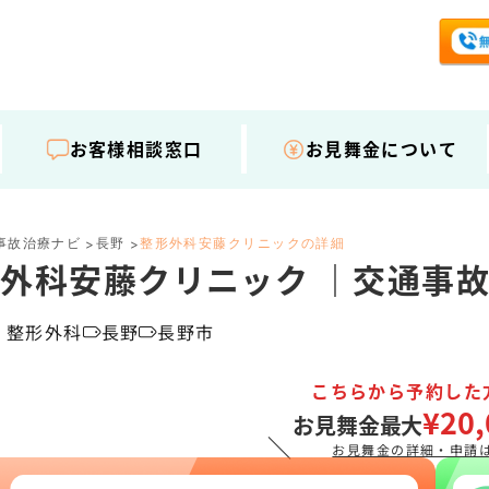
お客様相談窓口
お見舞金について
事故治療ナビ
長野
整形外科安藤クリニックの詳細
>
>
外科安藤クリニック ｜交通事
・整形外科
長野
長野市
こちらから予約した
¥20,
お見舞金最大
＼
お見舞金の詳細・申請