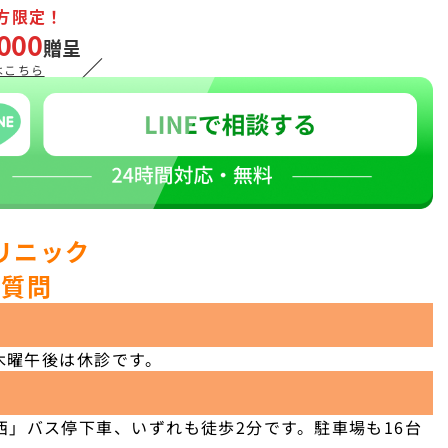
方限定！
000
贈呈
／
はこちら
リニック
ご質問
木曜午後は休診です。
」バス停下車、いずれも徒歩2分です。駐車場も16台