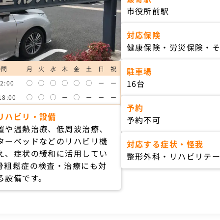
市役所前駅
対応保険
健康保険・労災保険・
時間
月
火
水
木
金
土
日
祝
駐車場
16台
2:00
◯
◯
◯
◯
◯
◯
ー
ー
18:00
◯
◯
◯
ー
◯
ー
ー
ー
予約
リハビリ・設備
予約不可
置や温熱治療、低周波治療、
ターベッドなどのリハビリ機
対応する症状・怪我
え、症状の緩和に活用してい
整形外科・リハビリテ
骨粗鬆症の検査・治療にも対
る設備です。