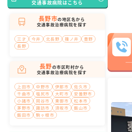
交通事故病院はこちら
長野市
の地区名から
交通事故治療病院を探す
三才
今井
北長野
篠ノ井
豊野
長野
長野
の市区町村から
交通事故治療病院を探す
上田市
中野市
伊那市
佐久市
千曲市
塩尻市
大町市
安曇野市
小諸市
岡谷市
東御市
松本市
茅野市
諏訪市
須坂市
飯山市
飯田市
駒ヶ根市