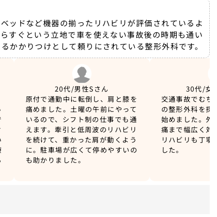
ーベッドなど機器の揃ったリハビリが評価されているよ
からすぐという立地で車を使えない事故後の時期も通い
えるかかりつけとして頼りにされている整形外科です。
20代/男性
Sさん
30代/女
、
原付で通勤中に転倒し、肩と膝を
交通事故でむち
い
痛めました。土曜の午前にやって
の整形外科を探
で
いるので、シフト制の仕事でも通
始めました。外
ケ
えます。牽引と低周波のリハビリ
痛まで幅広く対
い
を続けて、重かった肩が動くよう
リハビリも丁寧
療
に。駐車場が広くて停めやすいの
した。
る
も助かりました。