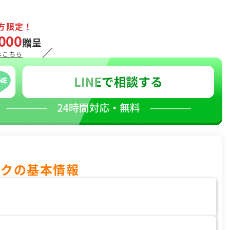
方限定！
000
贈呈
／
はこちら
ックの基本情報
３