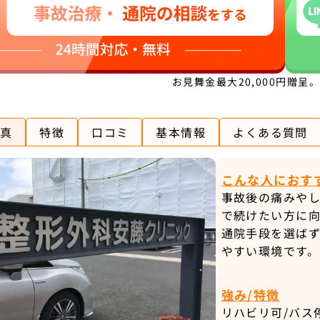
お見舞金最大20,000円贈呈
真
特徴
口コミ
基本情報
よくある質問
こんな人におす
事故後の痛みや
で続けたい方に向
通院手段を選ば
やすい環境です。
強み/特徴
リハビリ可/バス