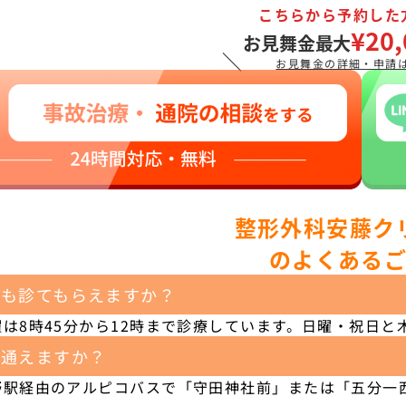
こちらから予約した
¥20,
お見舞金最大
＼
お見舞金の詳細・申請
整形外科安藤ク
のよくある
日も診てもらえますか？
は8時45分から12時まで診療しています。日曜・祝日と
で通えますか？
野駅経由のアルピコバスで「守田神社前」または「五分一西