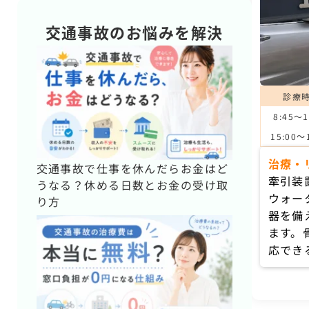
交通事故のお悩みを解決
診療
8:45〜1
15:00～
治療・
交通事故で仕事を休んだらお金はど
牽引装
うなる？休める日数とお金の受け取
ウォー
り方
器を備
ます。
応でき