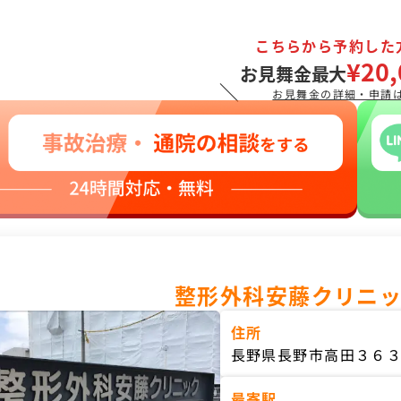
こちらから予約した
¥20,
お見舞金最大
＼
お見舞金の詳細・申請
整形外科安藤クリニ
住所
長野県長野市高田３６
最寄駅