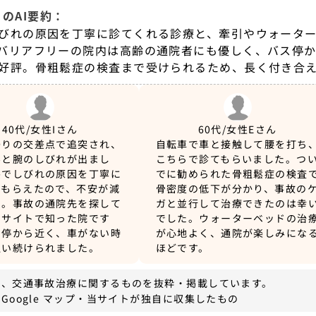
のAI要約：
びれの原因を丁寧に診てくれる診療と、牽引やウォータ
バリアフリーの院内は高齢の通院者にも優しく、バス停
好評。骨粗鬆症の検査まで受けられるため、長く付き合
40代/女性
Iさん
60代/女性
Eさん
帰りの交差点で追突され、
自転車で車と接触して腰を打ち
みと腕のしびれが出まし
こちらで診てもらいました。つ
察でしびれの原因を丁寧に
でに勧められた骨粗鬆症の検査
てもらえたので、不安が減
骨密度の低下が分かり、事故の
た。事故の通院先を探して
ガと並行して治療できたのは幸
のサイトで知った院です
でした。ウォーターベッドの治
ス停から近く、車がない時
が心地よく、通院が楽しみにな
通い続けられました。
ほどです。
は、交通事故治療に関するものを抜粋・掲載しています。
Google マップ・当サイトが独自に収集したもの