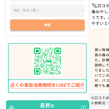
口コミ
痛みやし
うです。
やすいと
検索
買い物
首の痛
た。診
説明し
りまし
いてこ
が、バ
期でも
※口コミ
※参照元：
長野
の