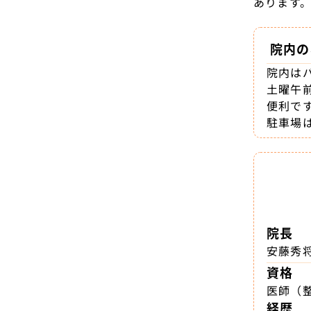
あります
院内の
院内は
土曜午
便利で
駐車場
院長
安藤秀
資格
医師（
経歴