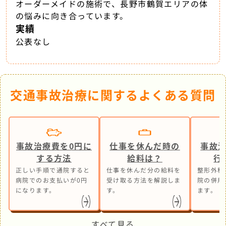
オーダーメイドの施術で、長野市鶴賀エリアの体
の悩みに向き合っています。
実績
公表なし
交通事故治療に関するよくある質問
事故治療費を0円に
仕事を休んだ時の
事故
する方法
給料は？
行
正しい手順で通院すると
仕事を休んだ分の給料を
整形外科
病院でのお支払いが0円
受け取る方法を解説しま
院の併用
になります。
す。
ます。
すべて見る