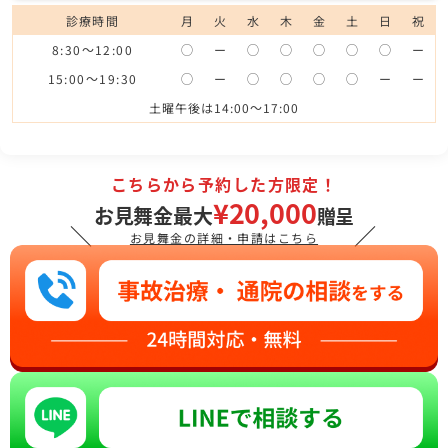
診療時間
月
火
水
木
金
土
日
祝
8:30～12:00
◯
ー
◯
◯
◯
◯
◯
ー
15:00～19:30
◯
ー
◯
◯
◯
◯
ー
ー
土曜午後は14:00～17:00
こちらから予約した方限定！
¥20,000
お見舞金最大
贈呈
＼
／
お見舞金の詳細・申請はこちら