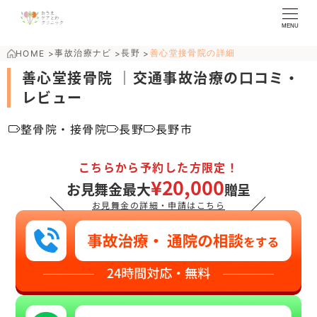
MENU
事故治療ナビ
長野
善心堂接骨院の詳細
HOME
>
>
>
善心堂接骨院 ｜交通事故治療の口コミ・
レビュー
整骨院・接骨院
長野
長野市
こちらから予約した方限定！
¥20,000
お見舞金最大
贈呈
＼
／
お見舞金の詳細・申請はこちら