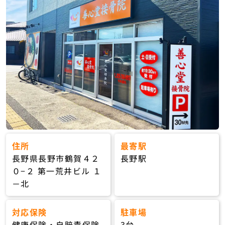
住所
最寄駅
長野県長野市鶴賀４２
長野駅
０−２ 第一荒井ビル １
－北
対応保険
駐車場
健康保険・自賠責保険
3台