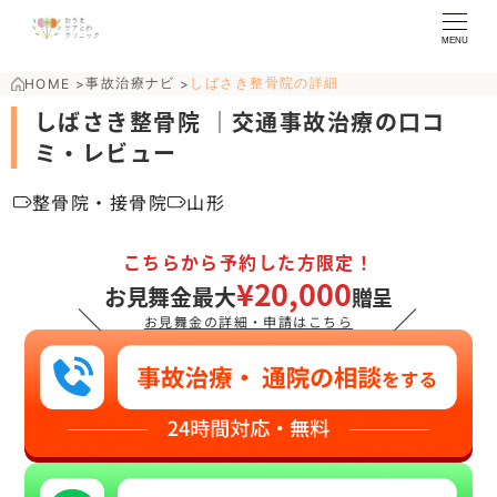
MENU
事故治療ナビ
しばさき整骨院の詳細
HOME
>
>
しばさき整骨院 ｜交通事故治療の口コ
ミ・レビュー
整骨院・接骨院
山形
こちらから予約した方限定！
¥20,000
お見舞金最大
贈呈
＼
／
お見舞金の詳細・申請はこちら