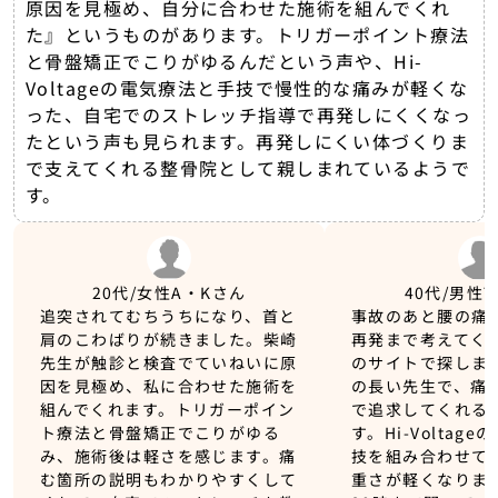
原因を見極め、自分に合わせた施術を組んでくれ
た』というものがあります。トリガーポイント療法
と骨盤矯正でこりがゆるんだという声や、Hi-
Voltageの電気療法と手技で慢性的な痛みが軽くな
った、自宅でのストレッチ指導で再発しにくくなっ
たという声も見られます。再発しにくい体づくりま
で支えてくれる整骨院として親しまれているようで
す。
20代/女性
A・Kさん
40代/男性
追突されてむちうちになり、首と
事故のあと腰の痛
肩のこわばりが続きました。柴崎
再発まで考えてく
先生が触診と検査でていねいに原
のサイトで探しま
因を見極め、私に合わせた施術を
の長い先生で、痛
組んでくれます。トリガーポイン
で追求してくれる
ト療法と骨盤矯正でこりがゆる
す。Hi-Voltag
み、施術後は軽さを感じます。痛
技を組み合わせて
む箇所の説明もわかりやすくして
重さが軽くなりま