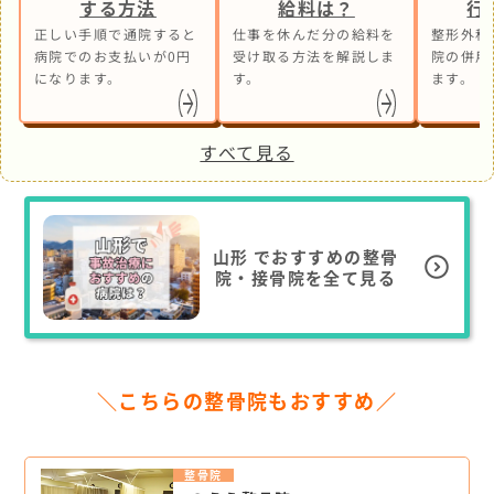
する方法
給料は？
行
正しい手順で通院すると
仕事を休んだ分の給料を
整形外科
病院でのお支払いが0円
受け取る方法を解説しま
院の併用
になります。
す。
ます。
すべて見る
山形
でおすすめの整骨
院・接骨院を全て見る
＼こちらの整骨院もおすすめ／
整骨院