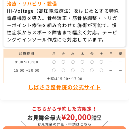
治療・リハビリ・設備
Hi-Voltage（高圧電気療法）をはじめとする特殊
電療機器を導入。骨盤矯正・筋骨格調整・トリガ
ーポイント療法を組み合わせた施術が可能で、慢
性症状からスポーツ障害まで幅広く対応。テーピ
ングやインソール作成にも対応しています。
診療時間
月
火
水
木
金
土
日
祝
9ː00～13ː00
◯
◯
◯
◯
◯
◯
ー
ー
15ː00～20ː00
◯
◯
◯
◯
◯
◯
ー
ー
土曜は15:00〜17ː00
しばさき整骨院の公式サイト
こちらから予約した方限定！
¥20,000
お見舞金最大
贈呈
＼
／
お見舞金の詳細・申請はこちら