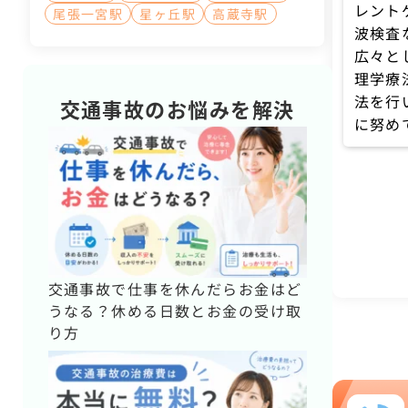
レント
尾張一宮駅
星ヶ丘駅
高蔵寺駅
波検査
広々と
理学療
法を行
交通事故のお悩みを解決
に努め
交通事故で仕事を休んだらお金はど
うなる？休める日数とお金の受け取
り方