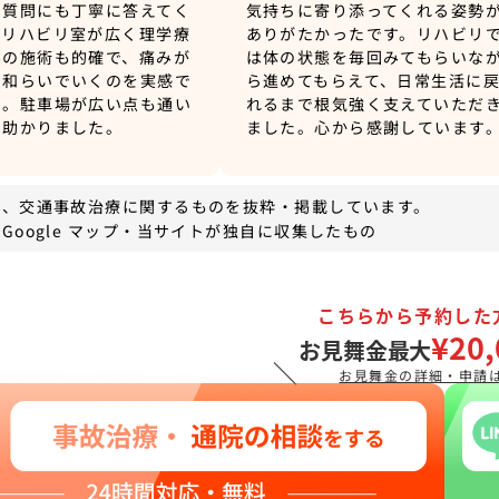
、質問にも丁寧に答えてく
気持ちに寄り添ってくれる姿勢
。リハビリ室が広く理学療
ありがたかったです。リハビリ
んの施術も的確で、痛みが
は体の状態を毎回みてもらいな
つ和らいでいくのを実感で
ら進めてもらえて、日常生活に
た。駐車場が広い点も通い
れるまで根気強く支えていただ
て助かりました。
ました。心から感謝しています
は、交通事故治療に関するものを抜粋・掲載しています。
Google マップ・当サイトが独自に収集したもの
こちらから予約した
¥20,
お見舞金最大
＼
お見舞金の詳細・申請