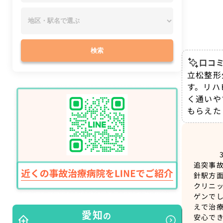
検索
口コミ
立松整形
す。リハ
く通いや
もらえた
追突事
針駅方
クリニ
ゲンで
えで治
愛知
の
安心で