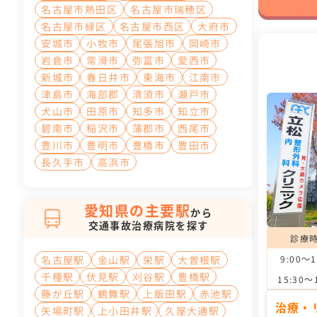
名古屋市熱田区
名古屋市瑞穂区
名古屋市緑区
名古屋市西区
大府市
安城市
小牧市
尾張旭市
岡崎市
岩倉市
常滑市
弥富市
愛西市
新城市
春日井市
東海市
江南市
津島市
海部郡
清須市
瀬戸市
犬山市
田原市
知多市
知立市
碧南市
稲沢市
蒲郡市
西尾市
豊川市
豊明市
豊橋市
豊田市
長久手市
高浜市
愛知県の主要駅
から
交通事故治療病院を探す
診療
9:00～1
名古屋駅
金山駅
栄駅
大曽根駅
千種駅
伏見駅
刈谷駅
豊橋駅
15:30～
藤が丘駅
鶴舞駅
上飯田駅
赤池駅
治療・
矢場町駅
上小田井駅
久屋大通駅