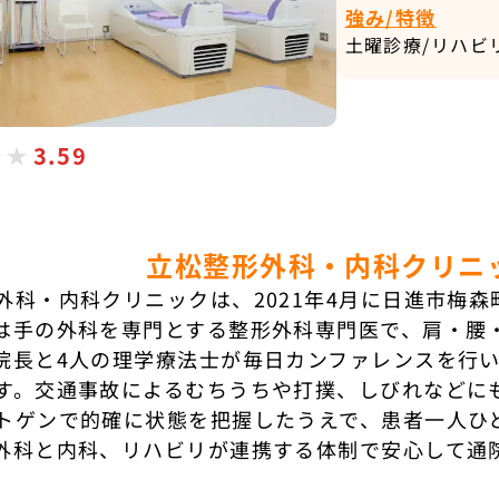
強み/特徴
土曜診療/リハビ
3.59
立松整形外科・内科クリニ
外科・内科クリニックは、2021年4月に日進市梅
は手の外科を専門とする整形外科専門医で、肩・腰
院長と4人の理学療法士が毎日カンファレンスを行
す。交通事故によるむちうちや打撲、しびれなどに
トゲンで的確に状態を把握したうえで、患者一人ひ
外科と内科、リハビリが連携する体制で安心して通