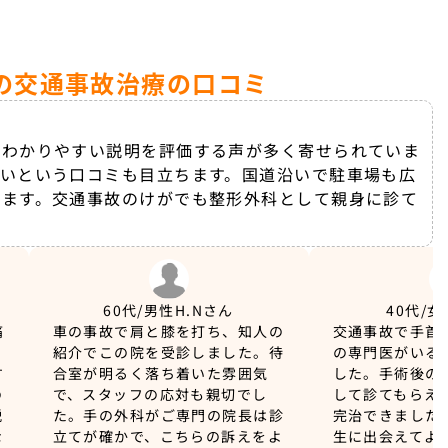
の交通事故治療の口コミ
、わかりやすい説明を評価する声が多く寄せられていま
いという口コミも目立ちます。国道沿いで駐車場も広
ります。交通事故のけがでも整形外科として親身に診て
60代/男性
H.Nさん
40代/女
痛
車の事故で肩と膝を打ち、知人の
交通事故で手首
り
紹介でこの院を受診しました。待
の専門医がいる
す
合室が明るく落ち着いた雰囲気
した。手術後の
の
で、スタッフの応対も親切でし
して診てもらえ
説
た。手の外科がご専門の院長は診
完治できました
な
立てが確かで、こちらの訴えをよ
生に出会えてよ