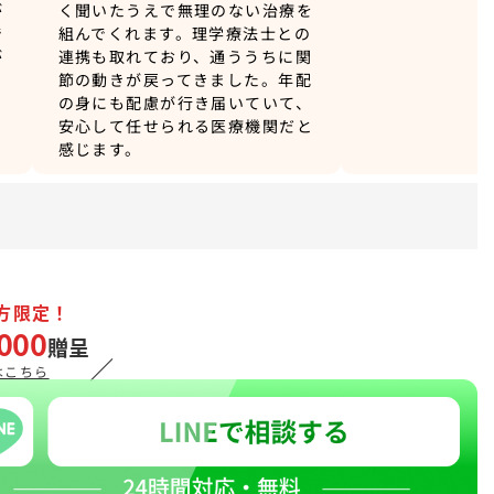
が
く聞いたうえで無理のない治療を
で
組んでくれます。理学療法士との
が
連携も取れており、通ううちに関
戻
節の動きが戻ってきました。年配
き
の身にも配慮が行き届いていて、
。
安心して任せられる医療機関だと
感じます。
方限定！
000
贈呈
／
はこちら