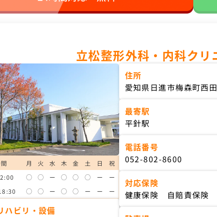
立松整形外科・内科クリ
住所
愛知県日進市梅森町西田面
最寄駅
平針駅
電話番号
052-802-8600
時間
月
火
水
木
金
土
日
祝
2:00
◯
◯
ー
◯
◯
◯
ー
ー
対応保険
18:30
◯
◯
ー
◯
◯
ー
ー
ー
健康保険 自賠責保険
リハビリ・設備