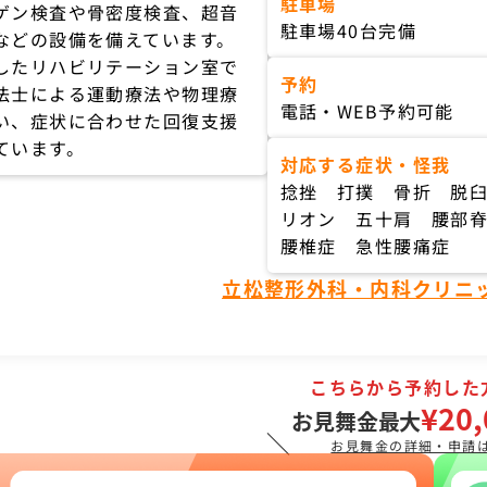
駐車場
ゲン検査や骨密度検査、超音
駐車場40台完備
などの設備を備えています。
したリハビリテーション室で
予約
法士による運動療法や物理療
電話・WEB予約可能
い、症状に合わせた回復支援
ています。
対応する症状・怪我
捻挫 打撲 骨折 脱
リオン 五十肩 腰部
腰椎症 急性腰痛症
立松整形外科・内科クリニ
こちらから予約した
¥20,
お見舞金最大
＼
お見舞金の詳細・申請