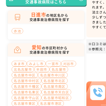
交通事故病院はこちら
やすく
れます
法士さ
日進市
の地区名から
少しず
交通事故治療病院を探す
きまし
やすく
赤池
※口コミ
愛知
の市区町村から
※参照元：
交通事故治療病院を探す
あま市
みよし市
一宮市
刈谷市
北名古屋市
半田市
名古屋市
名古屋市中区
名古屋市中川区
名古屋市中村区
名古屋市北区
名古屋市千種区
名古屋市南区
名古屋市名東区
名古屋市天白区
名古屋市守山区
名古屋市昭和区
名古屋市東区
名古屋市港区