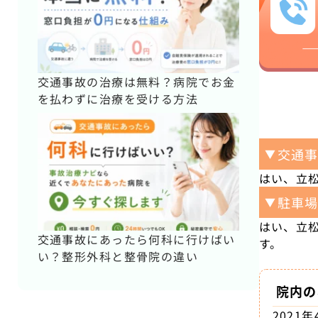
交通事故の治療は無料？病院でお金
を払わずに治療を受ける方法
交通
▼
はい、立
駐車
▼
はい、立
交通事故にあったら何科に行けばい
す。
い？整形外科と整骨院の違い
院内の
202