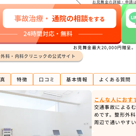
＼
お見舞金の詳細・申請
お見舞金最大20,000円贈呈
形外科・内科クリニックの公式サイト
真
特徴
口コミ
基本情報
よくある質問
こんな人におす
交通事故による
めです。整形外
周辺で通いやす