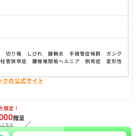
臼 切り傷 しびれ 腱鞘炎 手根管症候群 ガング
脊柱管狭窄症 腰椎椎間板ヘルニア 側弯症 変形性
ックの公式サイト
方限定！
000
贈呈
／
はこちら