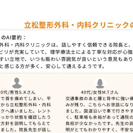
立松整形外科・内科クリニック
のAI要約：
外科・内科クリニックは、話しやすく信頼できる院長と
ビリが充実していて、理学療法士による丁寧な対応が心強
すい立地で、いつも賑わい雰囲気が良いという意見もあ
と感じる方が多く、安心して通えるようです。
30代/男性
S.Kさん
40代/女性
M.Tさん
故で首を痛めてしまい、平
交通事故のあと腰と背中に強い
面から立松整形外科・内科
みが残り、こちらへお世話にな
ックへ通いました。レント
ました。国道沿いで車で行きや
しっかり状態を確認したう
く、駐車場も余裕があって通院
療方針を説明してもらえて
負担が少なかったです。先生の
きました。院長先生が話し
明がとてもわかりやすく、不安