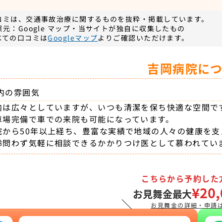
コミは、交通事故治療に関するものを抜粋・掲載しています。
照元：Google マップ・当サイトが独自に収集したもの
べての口コミは
Googleマップ
よりご確認いただけます。
吉岡病院に
内の雰囲気
内は広々としていますが、いつも清潔を保ち快適な空間で
車場完備で車での来院も可能になっています。
院から50年以上経ち、豊富な実績で地域の人々の健康を支
齢問わず気軽に相談できるかかりつけ医として慕われてい
こちらから予約した
¥20,
お見舞金最大
＼
お見舞金の詳細・申請