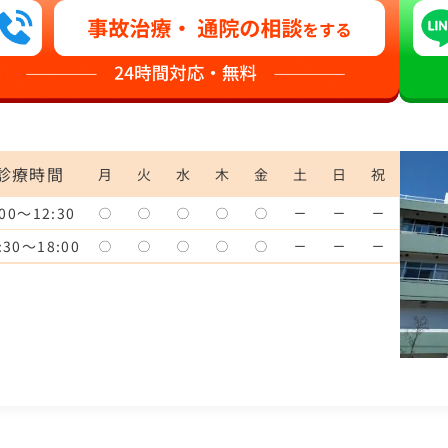
診療時間
月
火
水
木
金
土
日
祝
:00～12:30
◯
◯
◯
◯
◯
ー
ー
ー
:30～18:00
◯
◯
◯
◯
◯
ー
ー
ー