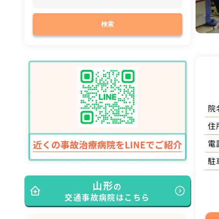
検索
院
住
電
駐
山形
の
交通事故病院はこちら