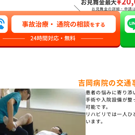
¥20,
お見舞金最大
＼
お見舞金の詳細・申請
吉岡病院の交通
患者の悩みに寄り添
手術や入院設備が整
可能です。
リハビリでは一人ひ
います。