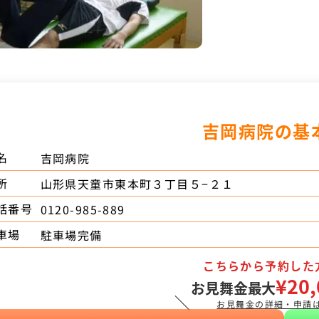
吉岡病院の基
名
吉岡病院
所
山形県天童市東本町３丁目５−２１
話番号
0120-985-889
車場
駐車場完備
こちらから予約した
¥20,
お見舞金最大
＼
お見舞金の詳細・申請