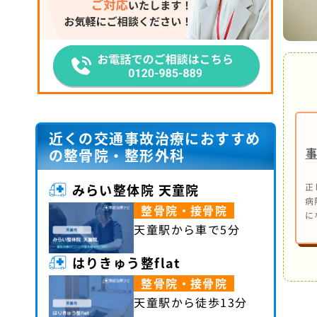
近くの交通事故治療におすすめ
の整骨院・整形外科
みらい整体院 天童院
正
病
整骨院・接骨院
に
天童駅から車で5分
はりきゅう整flat
整骨院・接骨院
天童駅から徒歩13分