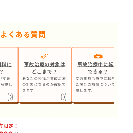
るよくある質問
何科に
事故治療の対象は
事故治療中に転院
？
どこまで？
できる？
/接骨
あなたの怪我が事故治療
交通事故治療中に転院し
事
も解説し
の対象になるのか確認で
た場合の補償について解
ら
きます。
説します。
処
方限定！