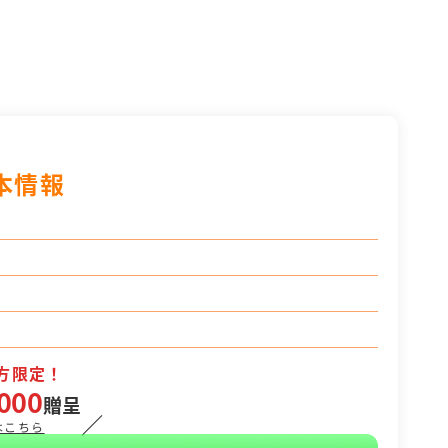
本情報
方限定！
000
贈呈
／
はこちら