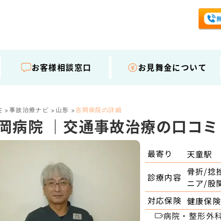
お客様相談窓口
お見舞金について
事故治療ナビ
山形
吉岡病院の詳細
E
>
>
>
岡病院 ｜交通事故治療の口コ
最寄り
天童駅
骨折/捻
診療内容
ニア/股
対応保険
健康保険
病院・整形外