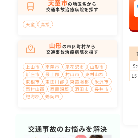
天童市
の地区名から
交通事故治療病院を探す
天童
高擶
山形
の市区町村から
交通事故治療病院を探す
9
上山市
南陽市
尾花沢市
山形市
新庄市
最上郡
村山市
東村山郡
15
東根市
東田川郡
東置賜郡
米沢市
西村山郡
西置賜郡
酒田市
長井市
飽海郡
鶴岡市
交通事故のお悩みを解決