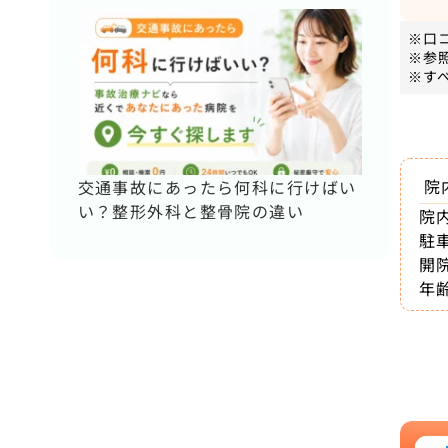
※口
※参
※す
院
交通事故にあったら何科に行けばい
い？整形外科と整骨院の違い
院
駐
開
年