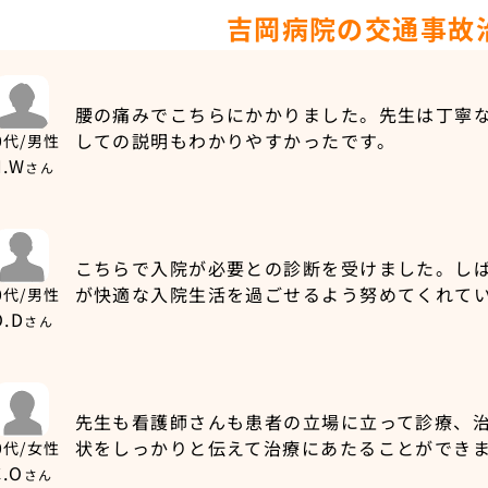
吉岡病院の交通事故
腰の痛みでこちらにかかりました。先生は丁寧
しての説明もわかりやすかったです。
0代/男性
H.W
さん
こちらで入院が必要との診断を受けました。し
が快適な入院生活を過ごせるよう努めてくれて
0代/男性
O.D
さん
先生も看護師さんも患者の立場に立って診療、
状をしっかりと伝えて治療にあたることができ
0代/女性
C.O
さん