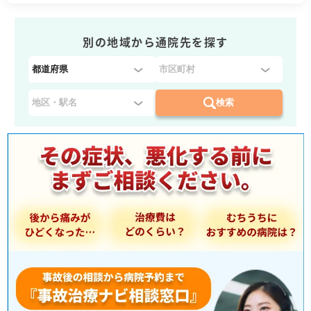
別の地域から通院先を探す
都
道
府
検索
県
を
選
択
：