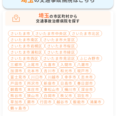
埼玉
の市区町村から
交通事故治療病院を探す
さいたま市
さいたま市中央区
さいたま市北区
さいたま市南区
さいたま市大宮区
さいたま市岩槻区
さいたま市桜区
さいたま市浦和区
さいたま市緑区
さいたま市西区
さいたま市見沼区
ふじみ野市
三郷市
上尾市
久喜市
入間市
八潮市
加須市
北本市
吉川市
和光市
坂戸市
富士見市
川口市
川越市
幸手市
志木市
戸田市
所沢市
新座市
日高市
春日部市
朝霞市
本庄市
東松山市
桶川市
深谷市
熊谷市
狭山市
白岡市
秩父市
羽生市
草加市
蕨市
行田市
越谷市
飯能市
鴻巣市
鶴ヶ島市