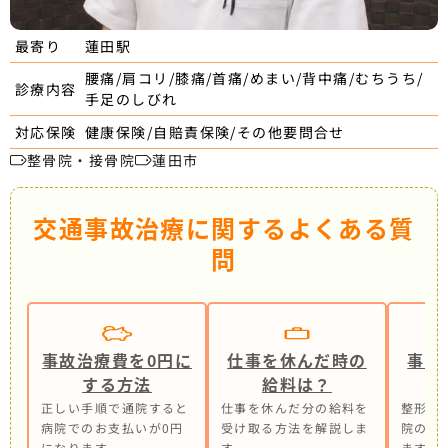
蓮田駅
最寄り
腰痛/肩コリ/膝痛/首痛/めまい/背中痛/むちうち/
診療内容
手足のしびれ
健康保険/自賠責保険/その他要問合せ
対応保険
整骨院・接骨院
蓮田市
交通事故治療に関するよくある質
問
事故治療費を0円に
仕事を休んだ時の
事故
する方法
給料は？
正しい手順で通院すると
仕事を休んだ分の給料を
整形外
病院でのお支払いが0円
受け取る方法を解説しま
院の併
になります。
す。
ます。