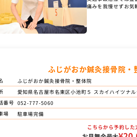
痛みを我慢せずお気
ふじがおか鍼灸接骨院・
名
ふじがおか鍼灸接骨院・整体院
所
愛知県名古屋市名東区小池町５ スカイハイツナル
話番号
052-777-5060
車場
駐車場完備
こちらから予約した
¥20,
お見舞金最大