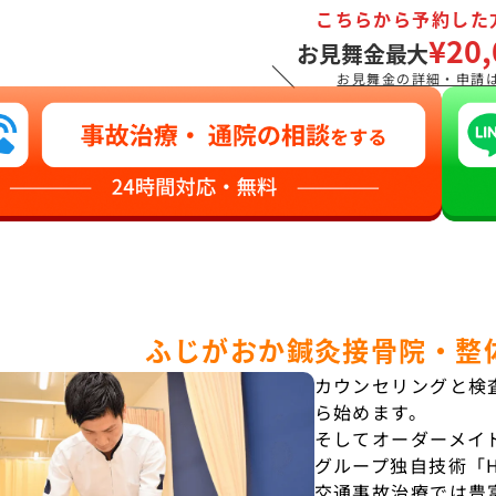
こちらから予約した
¥20,
お見舞金最大
＼
お見舞金の詳細・申請
ふじがおか鍼灸接骨院・整
カウンセリングと検
ら始めます。
そしてオーダーメイ
グループ独自技術「
交通事故治療では豊