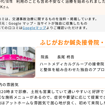
利用のことも含め不安なく治療を始められまし
0代/女性
K
さん
コミは、交通事故治療に関するものを抜粋・掲載しています。
照元：Google マップ・当サイトが独自に収集したもの
べての口コミは
Googleマップ
よりご確認いただけます。
ふじがおか鍼灸接骨院
院長
長尾 柊吾
ハートメディカルグループの接骨院
と整体を組み合わせた独自のアプロ
内の雰囲気
日20時まで診療、土祝も営業していて通いやすいと好評で
富な施術メニューがあるので、症状や要望に応じて提案で
内はアットホームな雰囲気で居心地が良く、初めて来院し