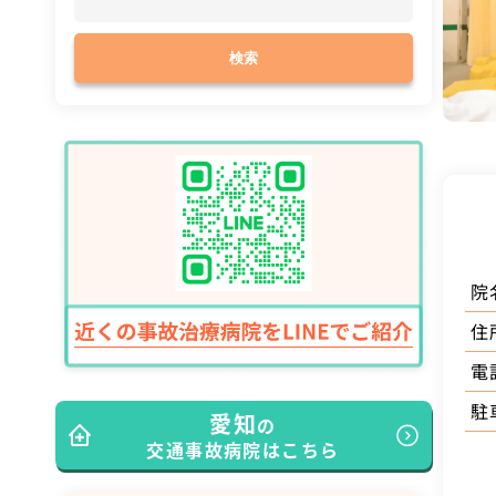
検索
院
住
電
駐
愛知
の
交通事故病院はこちら