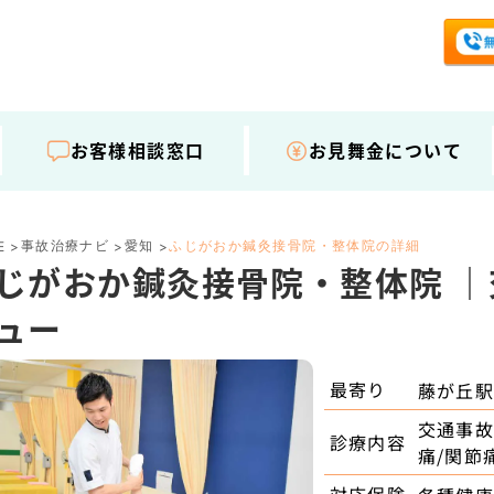
お客様相談窓口
お見舞金について
事故治療ナビ
愛知
ふじがおか鍼灸接骨院・整体院の詳細
E
>
>
>
じがおか鍼灸接骨院・整体院 
ュー
最寄り
藤が丘
交通事故
診療内容
痛/関節