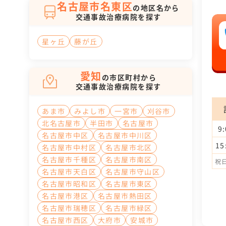
名古屋市名東区
の地区名から
交通事故治療病院を探す
星ヶ丘
藤が丘
愛知
の市区町村から
交通事故治療病院を探す
あま市
みよし市
一宮市
刈谷市
北名古屋市
半田市
名古屋市
9
名古屋市中区
名古屋市中川区
15
名古屋市中村区
名古屋市北区
名古屋市千種区
名古屋市南区
祝日
名古屋市天白区
名古屋市守山区
名古屋市昭和区
名古屋市東区
名古屋市港区
名古屋市熱田区
名古屋市瑞穂区
名古屋市緑区
名古屋市西区
大府市
安城市