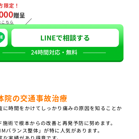
方限定！
000
贈呈
／
はこちら
体院の交通事故治療
査に時間をかけてしっかり痛みの原因を知ることか
ド施術で根本からの改善と再発予防に努めます。
HMバランス整体」が特に人気があります。
富な実績があり得意です。