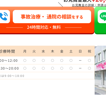
＼
お見舞金の詳細・申請
診療時間
月
火
水
木
金
土
日
祝
:00～12:00
◯
◯
◯
◯
◯
◯
ー
◯
:30～20:00
◯
◯
◯
◯
◯
◯
ー
◯
は9:00〜18:00