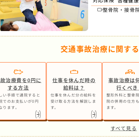
対応保険
各種健康
整骨院・接骨
交通事故治療に関す
事故治療費を0円に
仕事を休んだ時の
事故治療は
する方法
給料は？
行くべき
しい手順で通院すると
仕事を休んだ分の給料を
整形外科と整骨院
院でのお支払いが0円
受け取る方法を解説しま
院の併用の仕方
なります。
す。
ます。
すべて見る