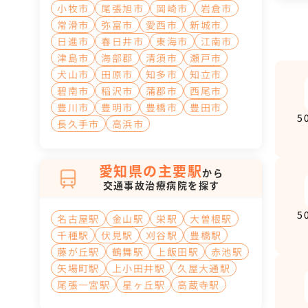
小牧市
尾張旭市
岡崎市
岩倉市
常滑市
弥富市
愛西市
新城市
日進市
春日井市
東海市
江南市
津島市
海部郡
清須市
瀬戸市
犬山市
田原市
知多市
知立市
碧南市
稲沢市
蒲郡市
西尾市
豊川市
豊明市
豊橋市
豊田市
5
長久手市
高浜市
愛知県の主要駅
から
交通事故治療病院を探す
5
名古屋駅
金山駅
栄駅
大曽根駅
千種駅
伏見駅
刈谷駅
豊橋駅
藤が丘駅
鶴舞駅
上飯田駅
赤池駅
矢場町駅
上小田井駅
久屋大通駅
尾張一宮駅
星ヶ丘駅
高蔵寺駅