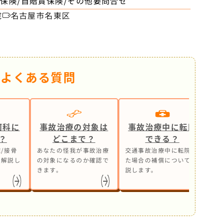
保険/自賠責保険/その他要問合せ
院
名古屋市名東区
るよくある質問
何科に
事故治療の対象は
事故治療中に転院
？
どこまで？
できる？
/接骨
あなたの怪我が事故治療
交通事故治療中に転院し
事
も解説し
の対象になるのか確認で
た場合の補償について解
ら
きます。
説します。
処