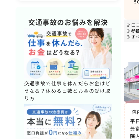
5
交通事故のお悩みを解決
※口
※参
※す
交通事故で仕事を休んだらお金はど
うなる？休める日数とお金の受け取
り方
院
平
豊
院