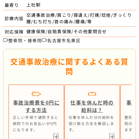
上社駅
最寄り
交通事故治療/肩こり/寝違え/打撲/捻挫/ぎっくり
診療内容
腰/むち打ち/首の痛み/腰痛/等
健康保険/自賠責保険/その他要問合せ
対応保険
整骨院・接骨院
名古屋市名東区
交通事故治療に関するよくある質
問
事故治療費を0円に
仕事を休んだ時の
事故
する方法
給料は？
正しい手順で通院すると
仕事を休んだ分の給料を
整形外
病院でのお支払いが0円
受け取る方法を解説しま
院の併
になります。
す。
ます。