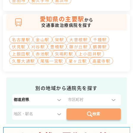
豊田市
長久手市
高浜市
愛知県の主要駅
から
交通事故治療病院を探す
名古屋駅
金山駅
栄駅
大曽根駅
千種駅
伏見駅
刈谷駅
豊橋駅
藤が丘駅
鶴舞駅
上飯田駅
赤池駅
矢場町駅
上小田井駅
久屋大通駅
尾張一宮駅
星ヶ丘駅
高蔵寺駅
別の地域から通院先を探す
都
道
府
検索
県
を