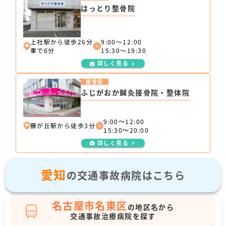
はっとり整骨院
上社駅から徒歩26分
9:00〜12:00
車で6分
15:30〜19:30
詳しく見る
接骨院
ふじがおか鍼灸接骨院・整体院
9:00～12:00
藤が丘駅から徒歩3分
15:30～20:00
詳しく見る
愛知
の交通事故病院はこちら
名古屋市名東区
の地区名から
交通事故治療病院を探す