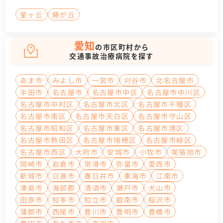
星ヶ丘
藤が丘
愛知
の市区町村から
交通事故治療病院を探す
あま市
みよし市
一宮市
刈谷市
北名古屋市
半田市
名古屋市
名古屋市中区
名古屋市中川区
名古屋市中村区
名古屋市北区
名古屋市千種区
名古屋市南区
名古屋市天白区
名古屋市守山区
名古屋市昭和区
名古屋市東区
名古屋市港区
名古屋市熱田区
名古屋市瑞穂区
名古屋市緑区
名古屋市西区
大府市
安城市
小牧市
尾張旭市
岡崎市
岩倉市
常滑市
弥富市
愛西市
新城市
日進市
春日井市
東海市
江南市
津島市
海部郡
清須市
瀬戸市
犬山市
田原市
知多市
知立市
碧南市
稲沢市
蒲郡市
西尾市
豊川市
豊明市
豊橋市