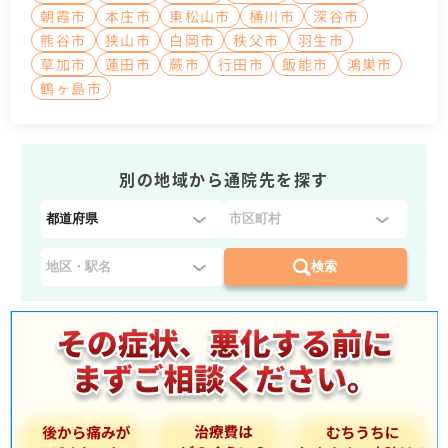
朝霞市
本庄市
東松山市
桶川市
深谷市
熊谷市
狭山市
白岡市
秩父市
羽生市
草加市
蓮田市
蕨市
行田市
飯能市
鴻巣市
鶴ヶ島市
別の地域から通院先を探す
都
道
府
検索
県
を
選
択
：