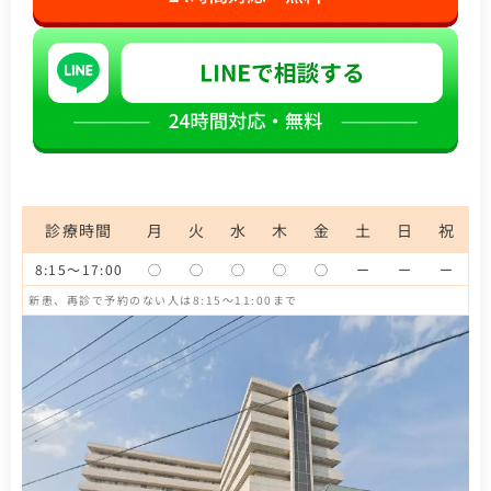
診療時間
月
火
水
木
金
土
日
祝
8:15～17:00
◯
◯
◯
◯
◯
ー
ー
ー
新患、再診で予約のない人は8:15～11:00まで