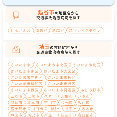
越谷市
の地区名から
交通事故治療病院を探す
せんげん台
南越谷
新越谷
越谷レイクタウン
埼玉
の市区町村から
交通事故治療病院を探す
さいたま市
さいたま市中央区
さいたま市北区
さいたま市南区
さいたま市大宮区
さいたま市岩槻区
さいたま市桜区
さいたま市浦和区
さいたま市緑区
さいたま市西区
さいたま市見沼区
ふじみ野市
三郷市
上尾市
久喜市
入間市
八潮市
加須市
北本市
吉川市
和光市
坂戸市
富士見市
川口市
川越市
幸手市
志木市
戸田市
所沢市
新座市
日高市
春日部市