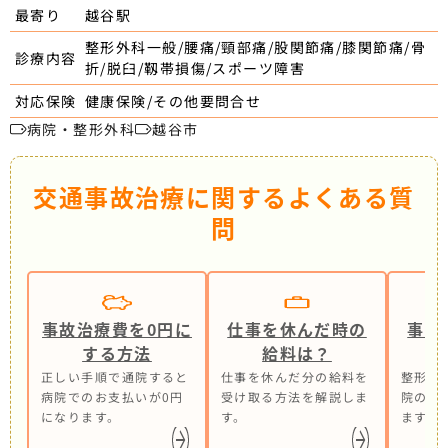
越谷駅
最寄り
整形外科一般/腰痛/頸部痛/股関節痛/膝関節痛/骨
診療内容
折/脱臼/靱帯損傷/スポーツ障害
健康保険/その他要問合せ
対応保険
病院・整形外科
越谷市
交通事故治療に関するよくある質
問
事故治療費を0円に
仕事を休んだ時の
事故
する方法
給料は？
正しい手順で通院すると
仕事を休んだ分の給料を
整形外
病院でのお支払いが0円
受け取る方法を解説しま
院の併
になります。
す。
ます。