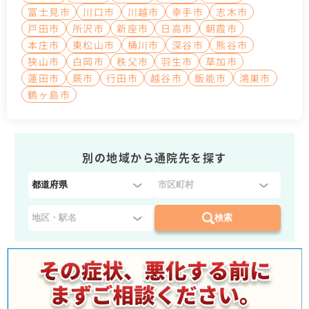
富士見市
川口市
川越市
幸手市
志木市
戸田市
所沢市
新座市
日高市
朝霞市
本庄市
東松山市
桶川市
深谷市
熊谷市
狭山市
白岡市
秩父市
羽生市
草加市
蓮田市
蕨市
行田市
越谷市
飯能市
鴻巣市
鶴ヶ島市
別の地域から通院先を探す
都
道
府
検索
県
を
選
択
：