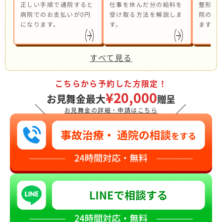
正しい手順で通院すると
仕事を休んだ分の給料を
整形外
病院でのお支払いが0円
受け取る方法を解説しま
院の併
になります。
す。
ます。
すべて見る
こちらから予約した方限定！
¥20,000
お見舞金最大
贈呈
＼
／
お見舞金の詳細・申請はこちら