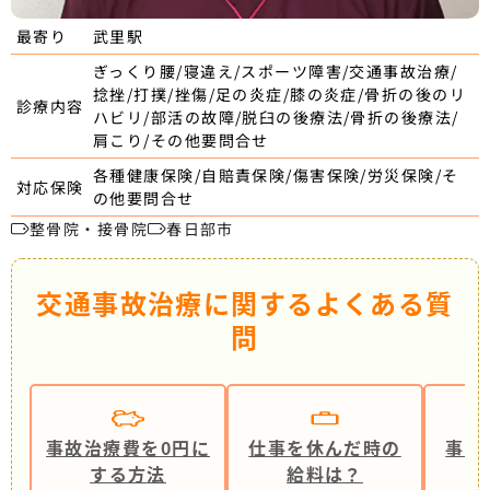
武里駅
最寄り
ぎっくり腰/寝違え/スポーツ障害/交通事故治療/
捻挫/打撲/挫傷/足の炎症/膝の炎症/骨折の後のリ
診療内容
ハビリ/部活の故障/脱臼の後療法/骨折の後療法/
肩こり/その他要問合せ
各種健康保険/自賠責保険/傷害保険/労災保険/そ
対応保険
の他要問合せ
整骨院・接骨院
春日部市
交通事故治療に関するよくある質
問
事故治療費を0円に
仕事を休んだ時の
事故
する方法
給料は？