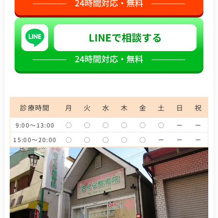
診療時間
月
火
水
木
金
土
日
祝
9:00～13:00
◯
◯
◯
◯
◯
◯
ー
ー
15:00～20:00
◯
◯
◯
◯
◯
ー
ー
ー