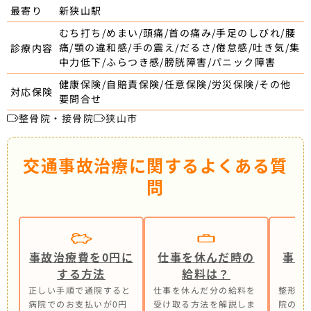
新狭山駅
最寄り
むち打ち/めまい/頭痛/首の痛み/手足のしびれ/腰
痛/顎の違和感/手の震え/だるさ/倦怠感/吐き気/集
診療内容
中力低下/ふらつき感/膀胱障害/パニック障害
健康保険/自賠責保険/任意保険/労災保険/その他
対応保険
要問合せ
整骨院・接骨院
狭山市
交通事故治療に関するよくある質
問
事故治療費を0円に
仕事を休んだ時の
事故
する方法
給料は？
正しい手順で通院すると
仕事を休んだ分の給料を
整形外
病院でのお支払いが0円
受け取る方法を解説しま
院の併