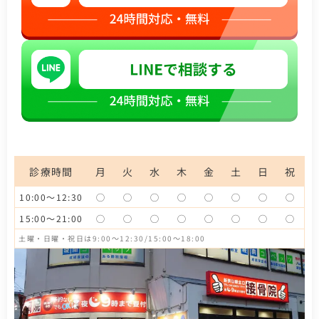
診療時間
月
火
水
木
金
土
日
祝
10:00～12:30
◯
◯
◯
◯
◯
◯
◯
◯
15:00～21:00
◯
◯
◯
◯
◯
◯
◯
◯
土曜・日曜・祝日は9:00～12:30/15:00～18:00