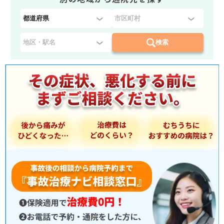
都
道
府
検索
県
を
選
択
：