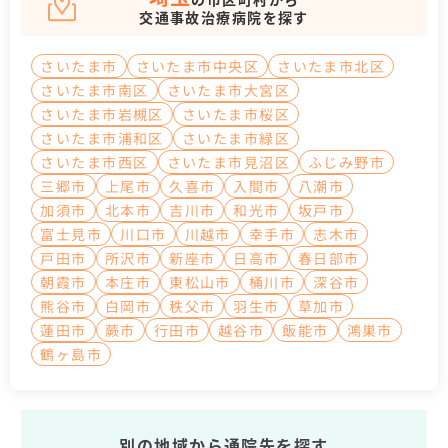
交通事故治療病院を探す
さいたま市
さいたま市中央区
さいたま市北区
さいたま市南区
さいたま市大宮区
さいたま市岩槻区
さいたま市桜区
さいたま市浦和区
さいたま市緑区
さいたま市西区
さいたま市見沼区
ふじみ野市
三郷市
上尾市
久喜市
入間市
八潮市
加須市
北本市
吉川市
和光市
坂戸市
富士見市
川口市
川越市
幸手市
志木市
戸田市
所沢市
新座市
日高市
春日部市
朝霞市
本庄市
東松山市
桶川市
深谷市
熊谷市
白岡市
秩父市
羽生市
草加市
蓮田市
蕨市
行田市
越谷市
飯能市
鴻巣市
鶴ヶ島市
別の地域から通院先を探す