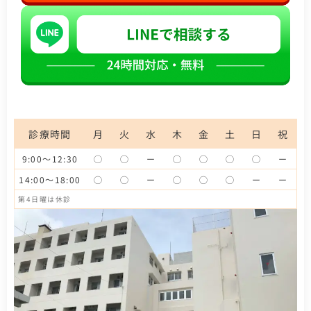
診療時間
月
火
水
木
金
土
日
祝
9:00～12:30
◯
◯
ー
◯
◯
◯
◯
ー
14:00～18:00
◯
◯
ー
◯
◯
◯
ー
ー
第4日曜は休診