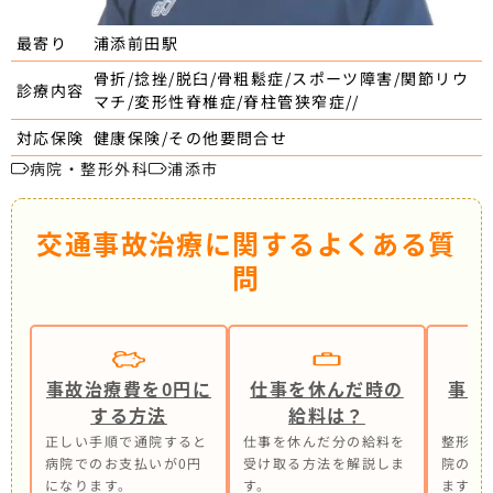
浦添前田駅
最寄り
骨折/捻挫/脱臼/骨粗鬆症/スポーツ障害/関節リウ
診療内容
マチ/変形性脊椎症/脊柱管狭窄症//
健康保険/その他要問合せ
対応保険
病院・整形外科
浦添市
交通事故治療に関するよくある質
問
事故治療費を0円に
仕事を休んだ時の
事故
する方法
給料は？
正しい手順で通院すると
仕事を休んだ分の給料を
整形外
病院でのお支払いが0円
受け取る方法を解説しま
院の併
になります。
す。
ます。