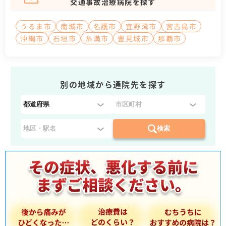
交通事故治療病院を探す
うるま市
南城市
名護市
宜野湾市
宮古島市
沖縄市
石垣市
糸満市
豊見城市
那覇市
別の地域から通院先を探す
都
道
府
検索
県
を
選
択
：