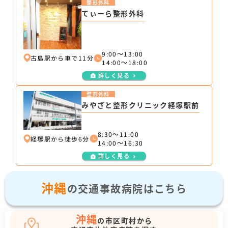
整形外科
てぃーら整形外科
9:00～13:00
古島駅から車で11分
14:00～18:00
詳しく見る
整形外科
みやざと整形クリニック経塚駅前
8:30～11:00
経塚駅から徒歩6分
14:00～16:30
詳しく見る
沖縄
の交通事故病院はこちら
沖縄
の市区町村から