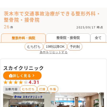
茨木市で交通事故治療ができる整形外科・
整骨院・接骨院
26
件
2025/09/17 時点
整骨院・接骨院
全て
整形外科・病院
むち打ち
19時以降OK
予約制
条件をリセットする
スカイクリニック
詳しく見る
★★★★★
★★★★★
4.31
治療内容
むち打ち
打撲
外傷