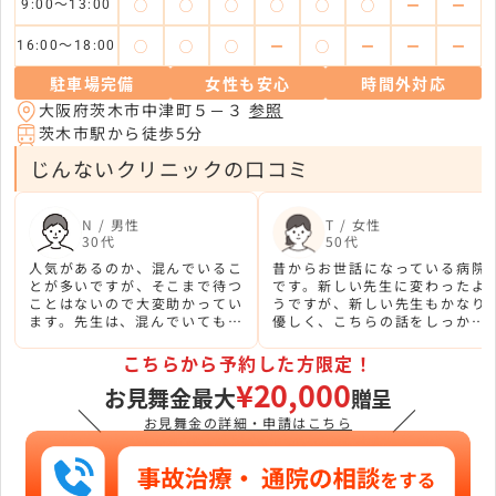
◯
◯
◯
◯
◯
◯
ー
ー
9:00～13:00
◯
◯
◯
ー
◯
ー
ー
ー
16:00～18:00
駐車場完備
女性も安心
時間外対応
大阪府茨木市中津町５－３
参照
茨木市駅から徒歩5分
じんないクリニックの口コミ
N / 男性
T / 女性
30代
50代
人気があるのか、混んでいるこ
昔からお世話になっている病院
とが多いですが、そこまで待つ
です。新しい先生に変わったよ
ことはないので大変助かってい
うですが、新しい先生もかなり
ます。先生は、混んでいても細
優しく、こちらの話をしっかり
かいところまでじっくり診てく
聞いてくれるのでとても良いで
れるのでとても良いです。
す。
こちらから予約した方限定！
¥20,000
お見舞金最大
贈呈
＼
／
お見舞金の詳細・申請はこちら