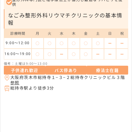
供
なごみ整形外科リウマチクリニックの基本情
報
診療時間
月
火
水
木
金
土
日
祝
◯
◯
◯
◯
◯
◯
ー
ー
9:00～12:00
◯
◯
ー
◯
◯
ー
ー
ー
16:00～19:00
備考：土曜は9:00～13:00
子供連れ歓迎
バス停あり
療法士在籍
大阪府茨木市総持寺１−３−２総持寺クリニックビル３階
参照
総持寺駅より徒歩3分