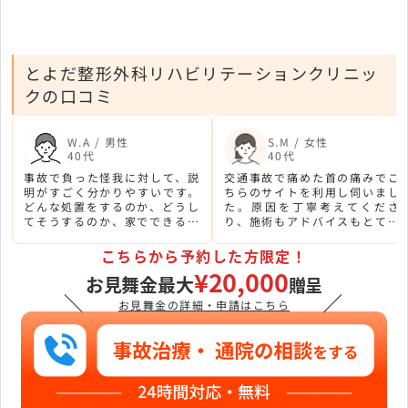
とよだ整形外科リハビリテーションクリニッ
クの口コミ
W.A / 男性
S.M / 女性
40代
40代
事故で負った怪我に対して、説
交通事故で痛めた首の痛みでこ
明がすごく分かりやすいです。
ちらのサイトを利用し伺いまし
どんな処置をするのか、どうし
た。原因を丁寧考えてくださ
てそうするのか、家でできるこ
り、施術もアドバイスもとても
とは何かを丁寧に説明してく
安心感があり分かりやすかった
れ、安心できました。
です。
こちらから予約した方限定！
¥20,000
お見舞金最大
贈呈
＼
／
お見舞金の詳細・申請はこちら