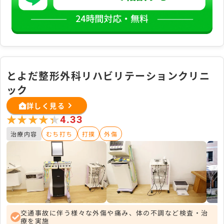
とよだ整形外科リハビリテーションクリニ
ック
詳しく見る
★★★★★
★★★★★
4.33
治療内容
むち打ち
打撲
外傷
交通事故に伴う様々な外傷や痛み、体の不調など検査・治
療を実施