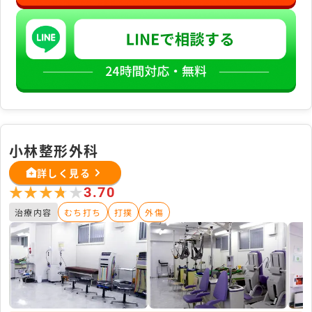
小林整形外科
詳しく見る
★★★★★
★★★★★
3.70
治療内容
むち打ち
打撲
外傷