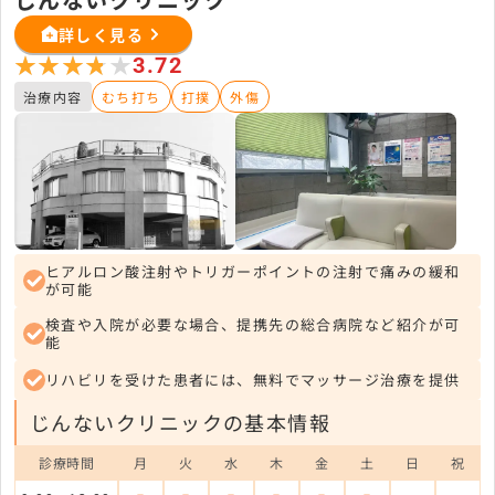
詳しく見る
★★★★★
★★★★★
3.72
治療内容
むち打ち
打撲
外傷
ヒアルロン酸注射やトリガーポイントの注射で痛みの緩和
が可能
検査や入院が必要な場合、提携先の総合病院など紹介が可
能
リハビリを受けた患者には、無料でマッサージ治療を提供
じんないクリニックの基本情報
診療時間
月
火
水
木
金
土
日
祝