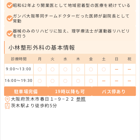
昭和62年より開業医として地域密着型の医療を続けている
ガンバ大阪帯同チームドクターだった医師が副院長として
常勤
器械のみのリハビリに加え、理学療法士が運動器リハビリ
を行う
小林整形外科の基本情報
診療時間
月
火
水
木
金
土
日
祝
◯
◯
◯
◯
◯
◯
ー
ー
9:00～13:00
◯
◯
◯
◯
◯
ー
ー
ー
16:00～19:30
駐車場完備
19時以降も可
バス停あり
大阪府茨木市春日１−９−２２
参照
茨木駅より徒歩約5分