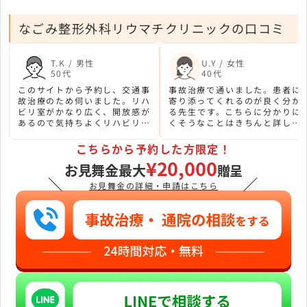
なごみ整形外科リウマチクリニックの口コミ
T.K / 男性
U.Y / 女性
50代
40代
このサイトから予約し、交通事
事故治療で通いました。患者に
故治療のため伺いました。リハ
寄り添ってくれるのが良く分か
ビリ室がかなり広く、開放感が
る先生です。こちらに分かりに
あるので気持ちよくリハビリに
くそうなことはきちんと詳しく
専念できます。
説明してくれるし、安心感があ
ります。
こちらから予約した方限定！
¥20,000
お見舞金最大
贈呈
＼
／
お見舞金の詳細・申請はこちら