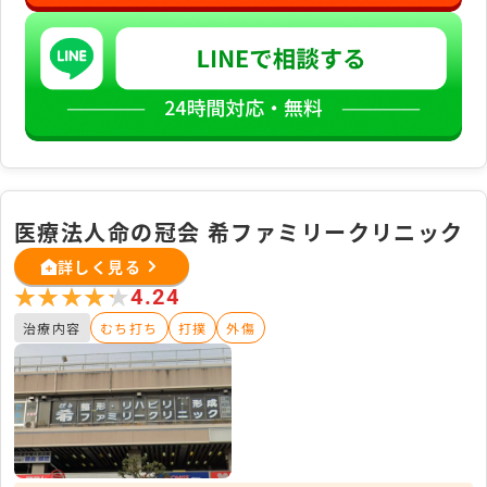
医療法人命の冠会 希ファミリークリニック
詳しく見る
★★★★★
★★★★★
4.24
治療内容
むち打ち
打撲
外傷