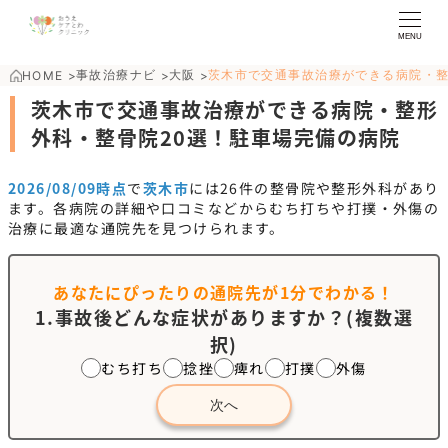
MENU
事故治療ナビ
大阪
茨木市で交通事故治療ができる病院・
HOME
>
>
>
茨木市で交通事故治療ができる病院・整形
外科・整骨院20選！駐車場完備の病院
2026/08/09時点
で
茨木市
には
26
件の整骨院や整形外科があり
ます。各病院の詳細や口コミなどからむち打ちや打撲・外傷の
治療に最適な通院先を見つけられます。
あなたにぴったりの通院先が
1分でわかる！
1.事故後どんな症状がありますか？(複数選
択)
むち打ち
捻挫
痺れ
打撲
外傷
次へ