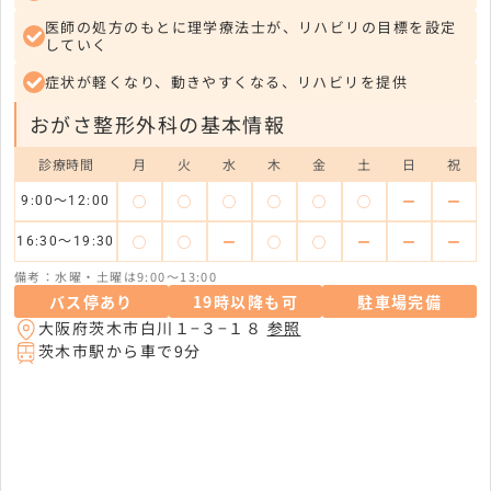
医師の処方のもとに理学療法士が、リハビリの目標を設定
していく
症状が軽くなり、動きやすくなる、リハビリを提供
おがさ整形外科の基本情報
診療時間
月
火
水
木
金
土
日
祝
◯
◯
◯
◯
◯
◯
ー
ー
9:00～12:00
◯
◯
ー
◯
◯
ー
ー
ー
16:30～19:30
備考：水曜・土曜は9:00〜13:00
バス停あり
19時以降も可
駐車場完備
大阪府茨木市白川１−３−１８
参照
茨木市駅から車で9分