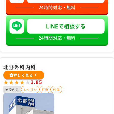
北野外科内科
詳しく見る
★★★★★
★★★★★
3.85
治療内容
むち打ち
打撲
外傷