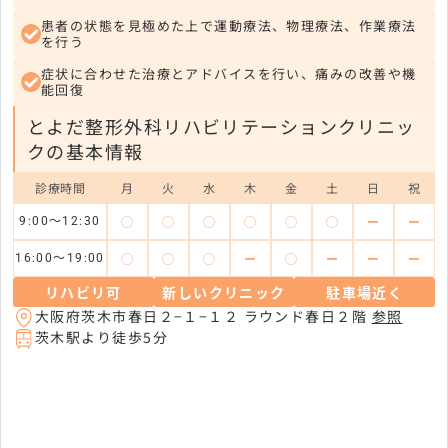
患者の状態を見極めた上で運動療法、物理療法、作業療法
を行う
症状に合わせた治療とアドバイスを行い、痛みの改善や機
能回復
とよだ整形外科リハビリテーションクリニッ
クの基本情報
診療時間
月
火
水
木
金
土
日
祝
◯
◯
◯
◯
◯
◯
ー
ー
9:00～12:30
◯
◯
◯
ー
◯
ー
ー
ー
16:00～19:00
リハビリ可
新しいクリニック
駐車場近く
大阪府茨木市春日２−１−１２ ラウンド春日２階
参照
茨木駅より徒歩5分