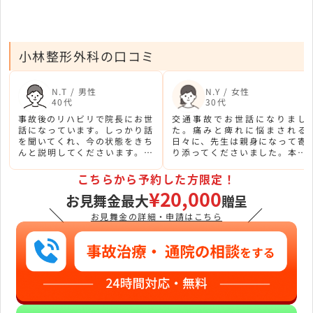
小林整形外科の口コミ
N.T / 男性
N.Y / 女性
40代
30代
事故後のリハビリで院長にお世
交通事故でお世話になりまし
話になっています。しっかり話
た。痛みと痺れに悩まされる
を聞いてくれ、今の状態をきち
日々に、先生は親身になって寄
んと説明してくださいます。信
り添ってくださいました。本当
頼できるお医者様です。
にありがとうございました。
こちらから予約した方限定！
¥20,000
お見舞金最大
贈呈
＼
／
お見舞金の詳細・申請はこちら