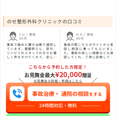
のせ整形外科クリニックの口コミ
T.U / 男性
H.H / 男性
50代
40代
事故で痛めた腰の治療で通院し
事故の際こちらのサイトから電
ています。看護師さん、受付、
話し相談に乗ってもらいまし
リハビリのスタッフの方々も優
た。事故の詳しい経緯なども確
しく声をかけてくれて、安心し
認してくれ、丁寧に診察して下
て治療に通うことができまし
さっているのが良く分かりま
た。
す。
こちらから予約した方限定！
¥20,000
お見舞金最大
贈呈
＼
／
お見舞金の詳細・申請はこちら