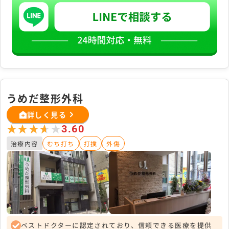
うめだ整形外科
詳しく見る
★★★★★
★★★★★
3.60
治療内容
むち打ち
打撲
外傷
ベストドクターに認定されており、信頼できる医療を提供