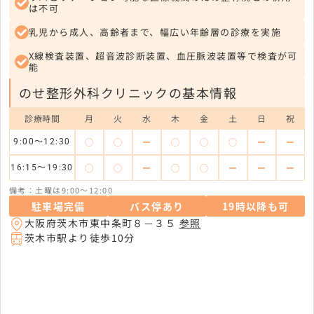
は不可
乳児から成人、高齢者まで、幅広い年齢層の診療を実施
X線検査装置、超音波診断装置、血圧脈波装置等で検査が可
能
のせ整形外科クリニックの基本情報
診療時間
月
火
水
木
金
土
日
祝
◯
◯
ー
◯
◯
◯
ー
ー
9:00～12:30
◯
◯
ー
◯
◯
ー
ー
ー
16:15～19:30
備考：土曜は9:00～12:00
駐車場完備
バス停あり
19時以降も可
大阪府茨木市東中条町８－３５
参照
茨木市駅より徒歩10分