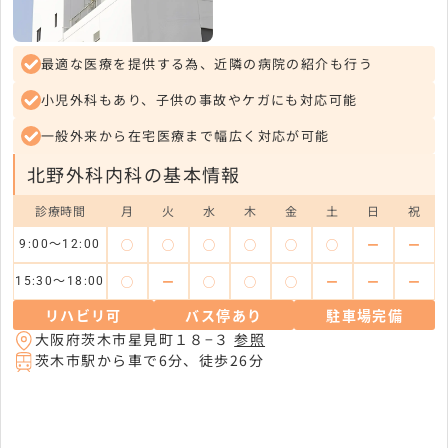
最適な医療を提供する為、近隣の病院の紹介も行う
小児外科もあり、子供の事故やケガにも対応可能
一般外来から在宅医療まで幅広く対応が可能
北野外科内科の基本情報
診療時間
月
火
水
木
金
土
日
祝
◯
◯
◯
◯
◯
◯
ー
ー
9:00～12:00
◯
ー
◯
◯
◯
ー
ー
ー
15:30～18:00
リハビリ可
バス停あり
駐車場完備
大阪府茨木市星見町１８−３
参照
茨木市駅から車で6分、徒歩26分