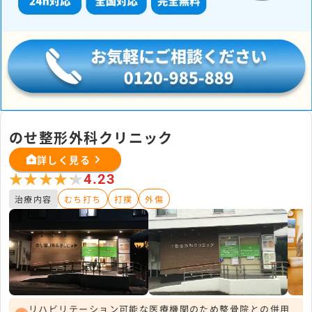
のせ整形外科クリニック
詳しく見る
★★★★★
★★★★★
4.23
治療内容
むち打ち
打撲
外傷
リハビリテーション可能な医療機関のため整骨院との併用