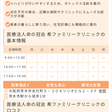
リハビリが行いやすくするため、ボトックス注射を案内
対応不可の場合、近隣の病院やクリニックにスムーズな紹
介が可能
患者の暮らしに寄り添い、在宅診療にも積極的に案内
医療法人命の冠会 希ファミリークリニックの
基本情報
診療時間
月
火
水
木
金
土
日
祝
◯
◯
◯
◯
◯
◯
ー
ー
9:00～12:00
ー
ー
ー
ー
ー
◯
ー
ー
16:00～17:00
◯
◯
ー
◯
◯
◯
ー
ー
17:00～19:00
駐車場近く
女性も安心
療法士在籍
大阪府茨木市永代町５－３０６ソシオビル１－３Ｆ
参照
茨木市駅から徒歩1分
医療法人命の冠会 希ファミリークリニックの
口コミ