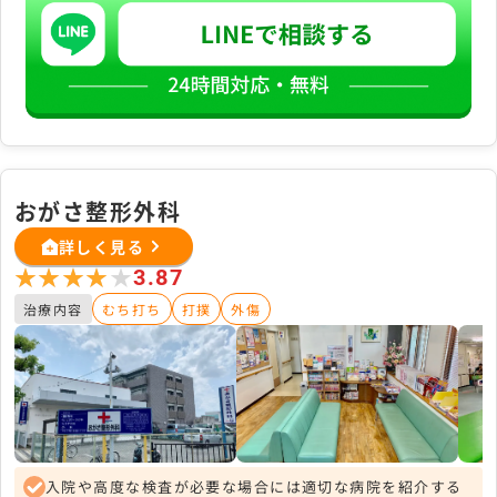
おがさ整形外科
詳しく見る
★★★★★
★★★★★
3.87
治療内容
むち打ち
打撲
外傷
入院や高度な検査が必要な場合には適切な病院を紹介する