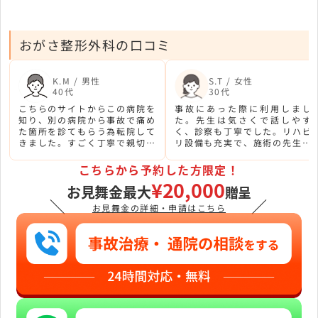
おがさ整形外科の口コミ
K.M / 男性
S.T / 女性
40代
30代
こちらのサイトからこの病院を
事故にあった際に利用しまし
知り、別の病院から事故で痛め
た。先生は気さくで話しやす
た箇所を診てもらう為転院して
く、診察も丁寧でした。リハビ
きました。すごく丁寧で親切に
リ設備も充実で、施術の先生方
話を聞いてくれる先生で、転院
も丁寧な対応でとても良かった
してよかったです。
です。
こちらから予約した方限定！
¥20,000
お見舞金最大
贈呈
＼
／
お見舞金の詳細・申請はこちら