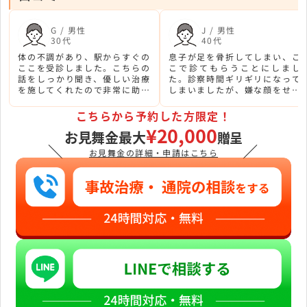
G / 男性
J / 男性
30代
40代
体の不調があり、駅からすぐの
息子が足を骨折してしまい、こ
ここを受診しました。こちらの
こで診てもらうことにしまし
話をしっかり聞き、優しい治療
た。診察時間ギリギリになって
を施してくれたので非常に助か
しまいましたが、嫌な顔をせず
りました。
に対応してくれました。丁寧な
治療で安心しました。
こちらから予約した方限定！
¥20,000
お見舞金最大
贈呈
＼
／
お見舞金の詳細・申請はこちら