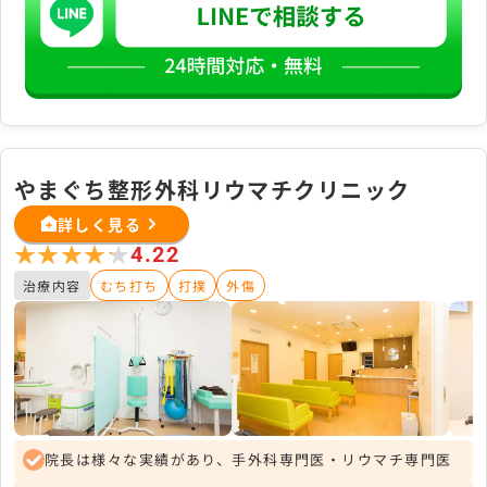
やまぐち整形外科リウマチクリニック
詳しく見る
★★★★★
★★★★★
4.22
治療内容
むち打ち
打撲
外傷
院長は様々な実績があり、手外科専門医・リウマチ専門医