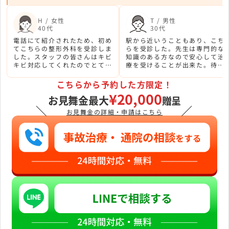
H / 女性
T / 男性
40代
30代
電話にて紹介されたため、初め
駅から近いうこともあり、こち
てこちらの整形外科を受診しま
らを受診した。先生は専門的な
した。スタッフの皆さんはキビ
知識のある方なので安心して治
キビ対応してくれたのでとても
療を受けることが出来た。待合
スムーズでした。
室もシックでモダンな雰囲気が
あり、居心地が良かった。
こちらから予約した方限定！
¥20,000
お見舞金最大
贈呈
＼
／
お見舞金の詳細・申請はこちら