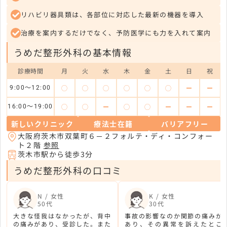
リハビリ器具類は、各部位に対応した最新の機器を導入
治療を案内するだけでなく、予防医学にも力を入れて案内
うめだ整形外科の基本情報
診療時間
月
火
水
木
金
土
日
祝
◯
◯
◯
◯
◯
◯
ー
ー
9:00～12:00
◯
◯
ー
◯
◯
ー
ー
ー
16:00～19:00
新しいクリニック
療法士在籍
バリアフリー
大阪府茨木市双葉町６－２フォルテ・ディ・コンフォー
ト２階
参照
茨木市駅から徒歩3分
うめだ整形外科の口コミ
N / 女性
K / 女性
50代
30代
大きな怪我はなかったが、背中
事故の影響なのか関節の痛みが
の痛みがあり、受診した。また
あり、その異常を訴えたとこ