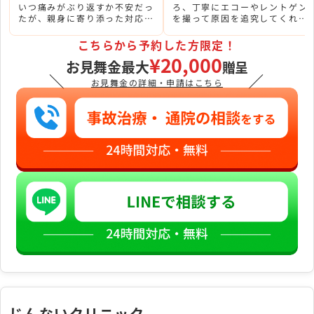
いつ痛みがぶり返すか不安だっ
ろ、丁寧にエコーやレントゲン
たが、親身に寄り添った対応を
を撮って原因を追究してくれた
してくれたおかげで安心でき
のはとても助かりました。
た。
こちらから予約した方限定！
¥20,000
お見舞金最大
贈呈
＼
／
お見舞金の詳細・申請はこちら
じんないクリニック