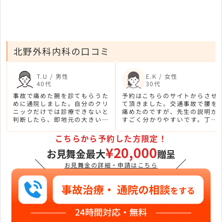
北野外科内科の口コミ
T.U / 男性
E.K / 女性
40代
30代
事故で痛めた腕を診てもらうた
予約はこちらのサイトからさせ
めに通院しました。自分のクリ
て頂きました。交通事故で腰を
ニックだけでは診療できないと
痛めたのですが、先生の説明が
判断したら、即地元の大きい病
すごく分かりやすいです。丁寧
院を紹介してくれ、責任感があ
に診察してもらえるのが安心で
りと思います。
きます。
こちらから予約した方限定！
¥20,000
お見舞金最大
贈呈
＼
／
お見舞金の詳細・申請はこちら