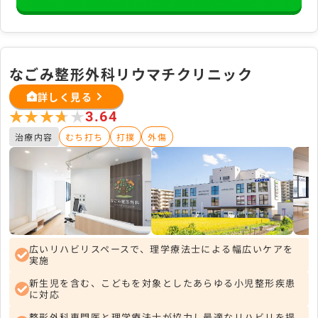
なごみ整形外科リウマチクリニック
詳しく見る
★★★★★
★★★★★
3.64
治療内容
むち打ち
打撲
外傷
広いリハビリスペースで、理学療法士による幅広いケアを
実施
新生児を含む、こどもを対象としたあらゆる小児整形疾患
に対応
整形外科専門医と理学療法士が協力し最適なリハビリを提