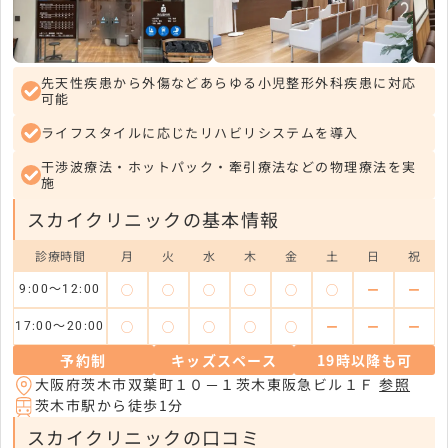
先天性疾患から外傷などあらゆる小児整形外科疾患に対応
可能
ライフスタイルに応じたリハビリシステムを導入
干渉波療法・ホットパック・牽引療法などの物理療法を実
施
スカイクリニックの基本情報
診療時間
月
火
水
木
金
土
日
祝
◯
◯
◯
◯
◯
◯
ー
ー
9:00～12:00
◯
◯
◯
◯
◯
ー
ー
ー
17:00～20:00
予約制
キッズスペース
19時以降も可
大阪府茨木市双葉町１０－１茨木東阪急ビル１Ｆ
参照
茨木市駅から徒歩1分
スカイクリニックの口コミ