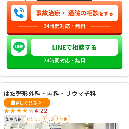
はた整形外科・内科・リウマチ科
詳しく見る
★★★★★
★★★★★
4.22
治療内容
むち打ち
打撲
外傷