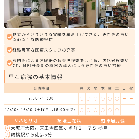
創立からさまざまな実績を積み上げてきた、専門性の高い
安心安全な医療提供
経験豊富な医療スタッフの充実
専門医による各臓器の超音波検査をはじめ、内視鏡検査や
CT、MRI等最新の機器の導入による専門性の高い診療
早石病院の基本情報
診療時間
月
火
水
木
金
土
日
祝
◯
◯
◯
◯
◯
◯
ー
ー
9:00～11:30
◯
◯
◯
◯
◯
◯
ー
ー
13:30～16:30（土曜日は15:00まで）
リハビリ可
療法士在籍
駐車場完備
大阪府大阪市天王寺区筆ヶ崎町２－７５
参照
鶴橋駅から徒歩5分