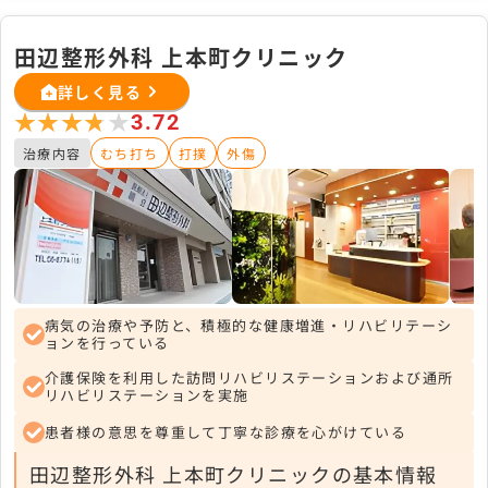
田辺整形外科 上本町クリニック
詳しく見る
★★★★★
★★★★★
3.72
治療内容
むち打ち
打撲
外傷
病気の治療や予防と、積極的な健康増進・リハビリテーシ
ョンを行っている
介護保険を利用した訪問リハビリステーションおよび通所
リハビリステーションを実施
患者様の意思を尊重して丁寧な診療を心がけている
田辺整形外科 上本町クリニックの基本情報