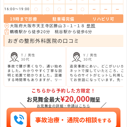
◯
◯
◯
ー
◯
ー
ー
ー
16:00～19:00
19時まで診療
駐車場完備
リハビリ可
大阪府大阪市天王寺区勝山３–１−１８
参照
鶴橋駅から徒歩20分 桃谷駅から徒歩6分
おぎの整形外科医院の口コミ
T / 男性
Y / 男性
30代
30代
事故で腰が悪くなり、通い始め
追突事故にあい、どこがいいか
ました。わかりやすく丁寧な説
ネットで探していたところ、こ
明と処置で助かりました。混雑
ちらのサイトがヒットし利用し
する時間帯もありますが、リハ
てお世話になっています。先生
ビリ施設は２階にあるので、ス
の説明もとてもわかりやく、駅
ムーズにすすみました。
から近いく通いやすいです。
こちらから予約した方限定！
¥20,000
お見舞金最大
贈呈
＼
／
お見舞金の詳細・申請はこちら