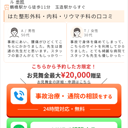
ル
参照
鶴橋駅から徒歩11分 玉造駅からすぐ
はた整形外科・内科・リウマチ科の口コミ
A / 男性
T / 女性
50代
30代
事故にあい、腰痛がひどくてこ
事故で身体を痛めてしまって、
ちらにかかりました。先生は普
こちらのサイトを利用してかか
通の先生だと思います。スタッ
りました。とても綺麗な病院で
フの皆さんがとてもしっかりし
スタッフも先生も優しかったで
ています。駅から近いので便利
す。また、何かあればお願いし
です。
たいです。
こちらから予約した方限定！
¥20,000
お見舞金最大
贈呈
＼
／
お見舞金の詳細・申請はこちら