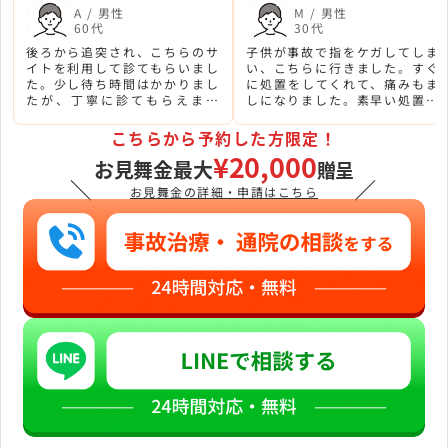
A / 男性
M / 男性
60代
30代
後ろから追突され、こちらのサ
子供が事故で指をケガしてしま
イトを利用して診てもらいまし
い、こちらに行きました。すぐ
た。少し待ち時間はかかりまし
に処置をしてくれて、痛みもま
たが、丁寧に診てもらえまし
しになりました。素早い処置を
た。駅からも近いので便利でし
してもらえて子供も助かりまし
た。
た。ありがとうございました。
こちらから予約した方限定！
¥20,000
お見舞金最大
贈呈
＼
／
お見舞金の詳細・申請はこちら