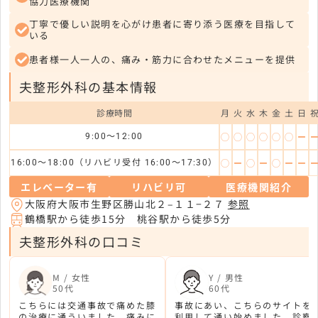
協力医療機関
丁寧で優しい説明を心がけ患者に寄り添う医療を目指して
いる
患者様一人一人の、痛み・筋力に合わせたメニューを提供
夫整形外科の基本情報
診療時間
月
火
水
木
金
土
日
◯
◯
◯
◯
◯
◯
ー
9:00～12:00
◯
ー
◯
ー
◯
ー
ー
16:00～18:00（リハビリ受付 16:00～17:30）
エレベーター有
リハビリ可
医療機関紹介
大阪府大阪市生野区勝山北２–１１−２７
参照
鶴橋駅から徒歩15分 桃谷駅から徒歩5分
夫整形外科の口コミ
M / 女性
Y / 男性
50代
60代
こちらには交通事故で痛めた膝
事故にあい、こちらのサイトを
の治療に通ういました。痛みに
利用して通い始めました。診察