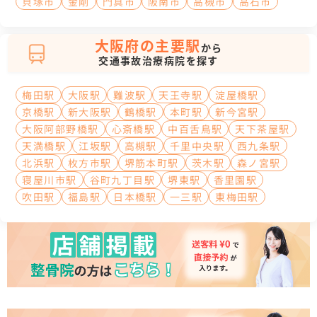
貝塚市
金剛
門真市
阪南市
高槻市
高石市
大阪府の主要駅
から
交通事故治療病院を探す
梅田駅
大阪駅
難波駅
天王寺駅
淀屋橋駅
京橋駅
新大阪駅
鶴橋駅
本町駅
新今宮駅
大阪阿部野橋駅
心斎橋駅
中百舌鳥駅
天下茶屋駅
天満橋駅
江坂駅
高槻駅
千里中央駅
西九条駅
北浜駅
枚方市駅
堺筋本町駅
茨木駅
森ノ宮駅
寝屋川市駅
谷町九丁目駅
堺東駅
香里園駅
吹田駅
福島駅
日本橋駅
一三駅
東梅田駅