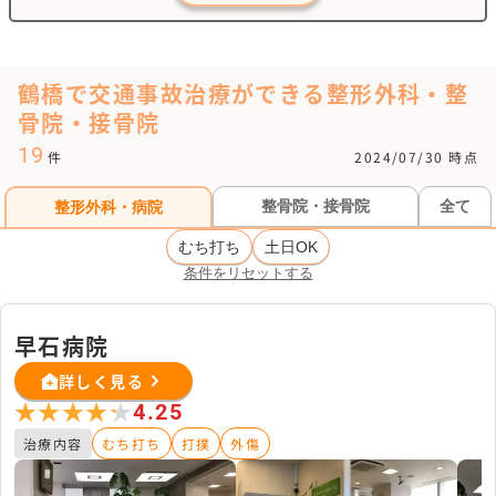
鶴橋で交通事故治療ができる整形外科・整
骨院・接骨院
19
件
2024/07/30 時点
整骨院・接骨院
全て
整形外科・病院
むち打ち
土日OK
条件をリセットする
早石病院
詳しく見る
★★★★★
★★★★★
4.25
治療内容
むち打ち
打撲
外傷