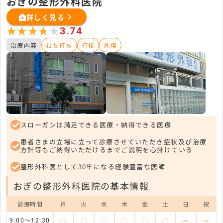
おぎの整形外科医院
詳しく見る
★★★★★
★★★★★
3.74
治療内容
むち打ち
打撲
外傷
スローガンは満足できる医療・納得できる医療
患者さまの立場に立って診療させていただき症状及び治療
方針等もご納得いただけるまでご説明を心掛けている
整形外科医として30年になる経験豊富な医師
おぎの整形外科医院の基本情報
診療時間
月
火
水
木
金
土
日
祝
◯
◯
◯
◯
◯
◯
ー
ー
9:00～12:30