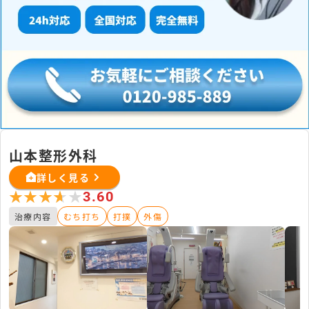
山本整形外科
詳しく見る
★★★★★
★★★★★
3.60
治療内容
むち打ち
打撲
外傷