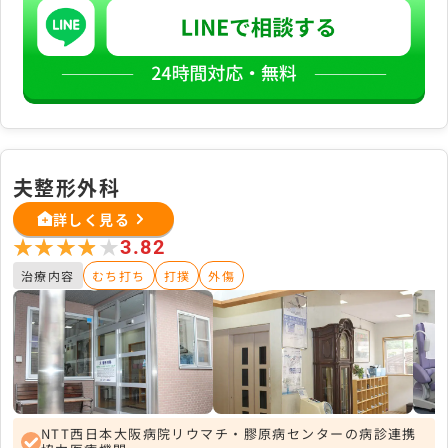
夫整形外科
詳しく見る
★★★★★
★★★★★
3.82
治療内容
むち打ち
打撲
外傷
NTT西日本大阪病院リウマチ・膠原病センターの病診連携