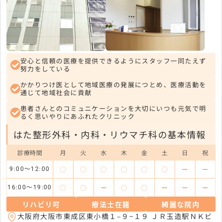
安心と信頼の医療を提供できるようにスタッフ一同たえず
努力をしている
かかりつけ医として地域医療の発展につとめ、医療活動を
通じて地域社会に貢献
患者さんとのコミュニケーションを大切にいつも元気で明
るく思いやりにあふれたクリニック
はた整形外科・内科・リウマチ科の基本情報
診療時間
月
火
水
木
金
土
日
祝
◯
◯
◯
◯
◯
◯
ー
ー
9:00～12:00
◯
◯
ー
◯
◯
ー
ー
ー
16:00～19:00
リハビリ可
療法士在籍
綺麗な院内
大阪府大阪市東成区東小橋１–９−１９ ＪＲ玉造駅ＮＫビ