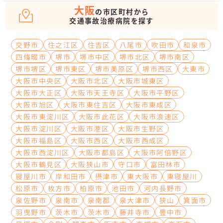
大阪
の市区町村から
交通事故治療病院を探す
交野市
住之江区
住吉区
八尾市
吹田市
和泉市
四條畷市
堺市
堺市中区
堺市北区
堺市南区
堺市堺区
堺市東区
堺市美原区
堺市西区
大東市
大阪市中央区
大阪市北区
大阪市城東区
大阪市大正区
大阪市天王寺区
大阪市平野区
大阪市旭区
大阪市東住吉区
大阪市東成区
大阪市東淀川区
大阪市此花区
大阪市浪速区
大阪市淀川区
大阪市港区
大阪市生野区
大阪市福島区
大阪市西区
大阪市西成区
大阪市西淀川区
大阪市都島区
大阪市阿倍野区
大阪市鶴見区
大阪狭山市
守口市
富田林市
寝屋川市
岸和田市
摂津市
東大阪市
東寝屋川
松原市
枚方市
柏原市
池田市
河内長野市
泉佐野市
泉南市
泉南郡
泉大津市
狭山
箕面市
羽曳野市
茨木市
茨木市
藤井寺市
豊中市