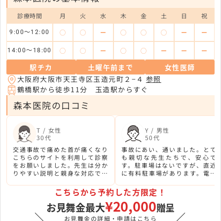
診療時間
月
火
水
木
金
土
日
祝
◯
◯
ー
◯
◯
◯
ー
ー
9:00～12:00
◯
◯
ー
◯
◯
ー
ー
ー
14:00～18:00
駅チカ
土曜午前まで
女性医師
大阪府大阪市天王寺区玉造元町２−４
参照
鶴橋駅から徒歩11分 玉造駅からすぐ
森本医院の口コミ
T / 女性
Y / 男性
30代
50代
交通事故で痛めた首が痛くなり
事故にあい、通いました。とて
こちらのサイトを利用して診察
も親切な先生たちで、安心で
をお願いしました。先生は分か
す。駐車場はないですが、直近
りやすい説明と親身な対応で安
に有料駐車場があります。電車
心して任せられると思いまし
の患者さんには、とても便利で
た。
す。
こちらから予約した方限定！
¥20,000
お見舞金最大
贈呈
＼
／
お見舞金の詳細・申請はこちら