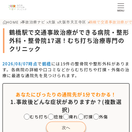
MENU
事故治療ナビ
大阪
大阪市天王寺区
鶴橋で交通事故治療が
HOME
>
>
>
>
鶴橋駅で交通事故治療ができる病院・整形
外科・整骨院17選！むち打ち治療専門の
クリニック
2026/08/07時点
で
鶴橋
には
19
件の整骨院や整形外科がありま
す。各病院の詳細や口コミなどからむち打ちや打撲・外傷の治
療に最適な通院先を見つけられます。
あなたにぴったりの通院先が
1分でわかる！
1.事故後どんな症状がありますか？(複数選
択)
むち打ち
捻挫
痺れ
打撲
外傷
次へ