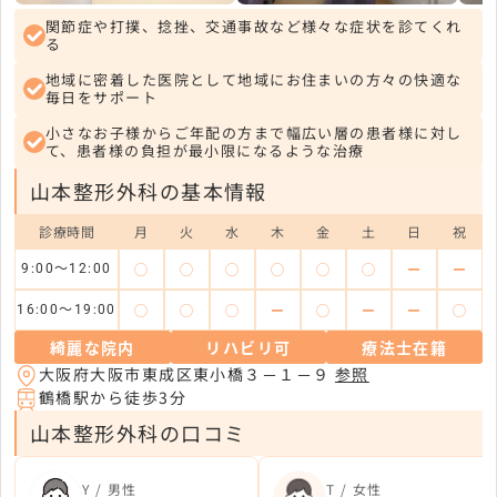
関節症や打撲、捻挫、交通事故など様々な症状を診てくれ
る
地域に密着した医院として地域にお住まいの方々の快適な
毎日をサポート
小さなお子様からご年配の方まで幅広い層の患者様に対し
て、患者様の負担が最小限になるような治療
山本整形外科の基本情報
診療時間
月
火
水
木
金
土
日
祝
◯
◯
◯
◯
◯
◯
ー
ー
9:00～12:00
◯
◯
◯
ー
◯
ー
ー
◯
16:00～19:00
綺麗な院内
リハビリ可
療法士在籍
大阪府大阪市東成区東小橋３－１－９
参照
鶴橋駅から徒歩3分
山本整形外科の口コミ
Y / 男性
T / 女性