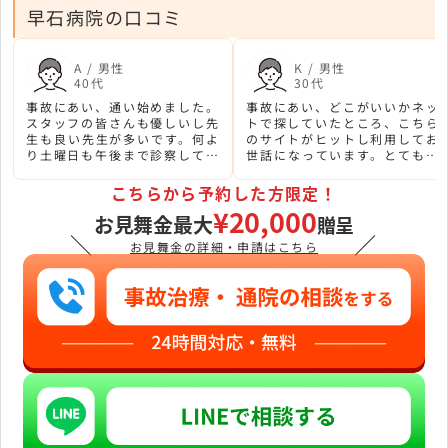
早石病院の口コミ
A / 男性
K / 男性
40代
30代
事故にあい、通い始めました。
事故にあい、どこがいいかネッ
スタッフの皆さんも優しいし先
トで探していたところ、こちら
生も良い先生が多いです。何よ
のサイトがヒットし利用してお
り土曜日も午後まで診察してい
世話になっています。とても綺
ただけるのがありがたいです。
麗で居心地良くて落ち着きま
す。よかったです。
こちらから予約した方限定！
¥20,000
お見舞金最大
贈呈
＼
／
お見舞金の詳細・申請はこちら