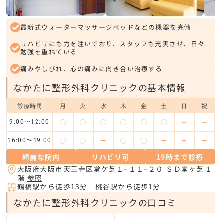
最新式ウォーターマッサージベッドなどの機器を完備
リハビリにも力を注いでおり、スタッフも充実させ、日々
勉強を重ねている
痛みやしびれ、心の痛みに向き合い治療する
なかたに整形外科クリニックの基本情報
診療時間
月
火
水
木
金
土
日
祝
◯
◯
◯
◯
◯
◯
ー
ー
9:00〜12:00
◯
◯
ー
◯
◯
ー
ー
ー
16:00〜19:00
綺麗な院内
リハビリ可
19時まで診療
大阪府大阪市天王寺区堂ケ芝１–１１−２０ ＳＤ堂ヶ芝 1
階
参照
鶴橋駅から徒歩13分 桃谷駅から徒歩1分
なかたに整形外科クリニックの口コミ