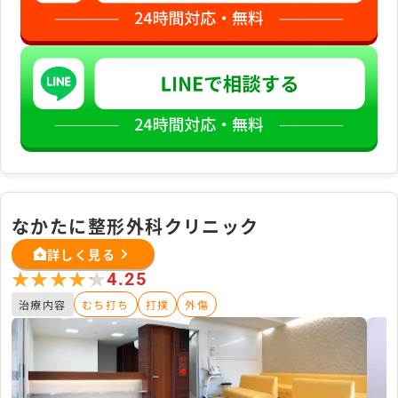
なかたに整形外科クリニック
詳しく見る
★★★★★
★★★★★
4.25
治療内容
むち打ち
打撲
外傷