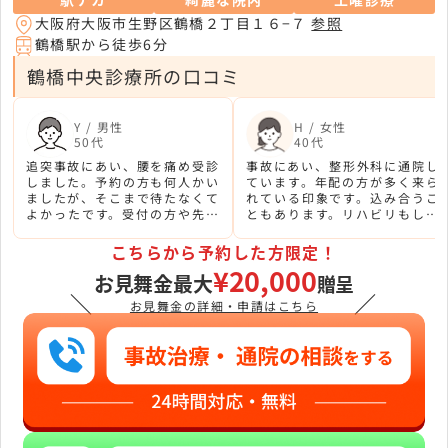
大阪府大阪市生野区鶴橋２丁目１６−７
参照
鶴橋駅から徒歩6分
鶴橋中央診療所の口コミ
Y / 男性
H / 女性
50代
40代
追突事故にあい、腰を痛め受診
事故にあい、整形外科に通院し
しました。予約の方も何人かい
ています。年配の方が多く来ら
ましたが、そこまで待たなくて
れている印象です。込み合うこ
よかったです。受付の方や先生
ともあります。リハビリもして
がとても丁寧で親切な方ばかり
くれるよいうです。先生がとて
でした。
もやさしかったです。
こちらから予約した方限定！
¥20,000
お見舞金最大
贈呈
＼
／
お見舞金の詳細・申請はこちら