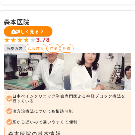
森本医院
詳しく見る
★★★★★
★★★★★
3.78
治療内容
むち打ち
打撲
外傷
日本ペインクリニック学会専門医よる神経ブロック療法を
行っている
漢方治療法についても相談可能
駅から近いので通いやすくて便利
森本医院の基本情報