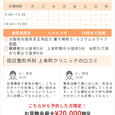
診療時間
月
火
水
木
金
土
日
祝
◯
◯
◯
◯
◯
◯
ー
ー
9:30～12:30
◯
◯
◯
◯
◯
ー
ー
ー
15:30～19:00
連携病院有
リハビリ可
19時まで診療
大阪府大阪市天王寺区５ 筆ケ崎町５−５２ウェルライフ
参照
鶴橋駅から徒歩5分 上本町駅から徒歩5分 谷町九丁目
から駅より徒歩8分
田辺整形外科 上本町クリニックの口コミ
H / 男性
K / 男性
60代
50代
交通事故で身体が痛く、こちら
事故治療で通いはじめ、先生は
のサイトを利用して通い始めま
優しくて丁寧に説明してくれま
した。少し待つくらいでスムー
す。とても親切なので待ち時間
ズに診察してもらえました。き
がかかっても診察してもらって
ちんと診療してくれて安心しま
よかったと思いました。
した。
こちらから予約した方限定！
¥20,000
お見舞金最大
贈呈