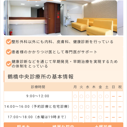
整形外科以外にも内科、皮膚科、健康診断を行っている
患者様のかかりつけ医として専門医がサポート
健康診断などを通じて早期発見・早期治療を実現するため
の体制をとっている
鶴橋中央診療所の基本情報
診療時間
月
火
水
木
金
土
日
祝
◯
◯
◯
◯
◯
◯
ー
ー
9:00～12:00
◯
◯
◯
◯
◯
ー
ー
ー
14:00～16:00（予約診療と在宅診療）
◯
ー
◯
ー
◯
ー
ー
ー
17:00～18:00（水曜は19時まで）
駅チカ
綺麗な院内
土曜診療