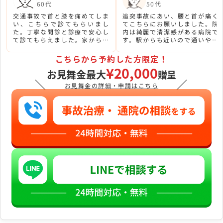
60代
50代
交通事故で首と膝を痛めてしま
追突事故にあい、腰と首が痛く
い、こちらで診てもらいまし
てこちらにお願いしました。院
た。丁寧な問診と診療で安心し
内は綺麗で清潔感がある病院で
て診てもらえました。家からも
す。駅からも近いので通いやす
近かったので便利です。
かったです。受付の方も親切で
した。
こちらから予約した方限定！
¥20,000
お見舞金最大
贈呈
＼
／
お見舞金の詳細・申請はこちら