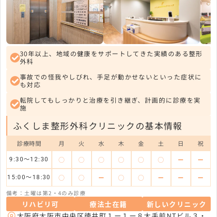
30年以上、地域の健康をサポートしてきた実績のある整形
外科
事故での怪我やしびれ、手足が動かせないといった症状に
も対応
転院してもしっかりと治療を引き継ぎ、計画的に診療を実
施
ふくしま整形外科クリニックの基本情報
診療時間
月
火
水
木
金
土
日
祝
◯
◯
◯
◯
◯
◯
ー
ー
9:30〜12:30
◯
◯
ー
◯
◯
ー
ー
ー
15:00〜18:30
備考：土曜は第2・4のみ診療
リハビリ可
療法士在籍
新しいクリニック
大阪府大阪市中央区徳井町１ー１ー８大手前NTビル３・