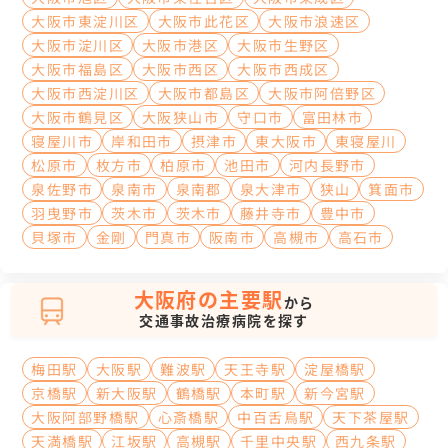
大阪市東淀川区
大阪市此花区
大阪市浪速区
大阪市淀川区
大阪市港区
大阪市生野区
大阪市福島区
大阪市西区
大阪市西成区
大阪市西淀川区
大阪市都島区
大阪市阿倍野区
大阪市鶴見区
大阪狭山市
守口市
富田林市
寝屋川市
岸和田市
摂津市
東大阪市
東寝屋川
松原市
枚方市
柏原市
池田市
河内長野市
泉佐野市
泉南市
泉南郡
泉大津市
狭山
箕面市
羽曳野市
茨木市
茨木市
藤井寺市
豊中市
貝塚市
金剛
門真市
阪南市
高槻市
高石市
大阪府の主要駅
から
交通事故治療病院を探す
梅田駅
大阪駅
難波駅
天王寺駅
淀屋橋駅
京橋駅
新大阪駅
鶴橋駅
本町駅
新今宮駅
大阪阿部野橋駅
心斎橋駅
中百舌鳥駅
天下茶屋駅
天満橋駅
江坂駅
高槻駅
千里中央駅
西九条駅