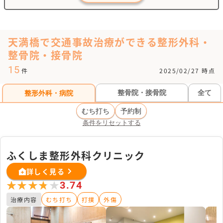
天満橋で交通事故治療ができる整形外科・
整骨院・接骨院
15
件
2025/02/27 時点
整骨院・接骨院
全て
整形外科・病院
むち打ち
予約制
条件をリセットする
ふくしま整形外科クリニック
詳しく見る
★★★★★
★★★★★
3.74
治療内容
むち打ち
打撲
外傷