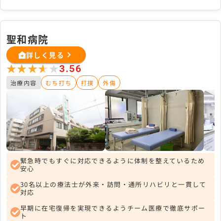
聖和病院
詳しく見る
★★★★★
★★★★★
3.56
治療内容
むち打ち
打撲
外傷
緊急時でもすぐに対応できるように体制を整えているため
安心
30名以上の療法士が外来・訪問・通所リハビリと一貫して
対応
早期に在宅復帰を実現できるようチーム医療で徹底サポー
ト