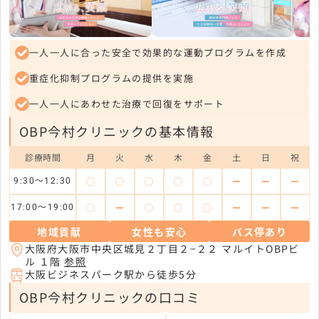
一人一人に合った安全で効果的な運動プログラムを作成
重症化抑制プログラムの提供を実施
一人一人にあわせた治療で回復をサポート
OBP今村クリニックの基本情報
診療時間
月
火
水
木
金
土
日
祝
◯
◯
◯
◯
◯
ー
ー
ー
9:30～12:30
◯
ー
◯
◯
◯
ー
ー
ー
17:00～19:00
地域貢献
女性も安心
バス停あり
大阪府大阪市中央区城見２丁目２−２２ マルイトOBPビ
ル １階
参照
大阪ビジネスパーク駅から徒歩5分
OBP今村クリニックの口コミ