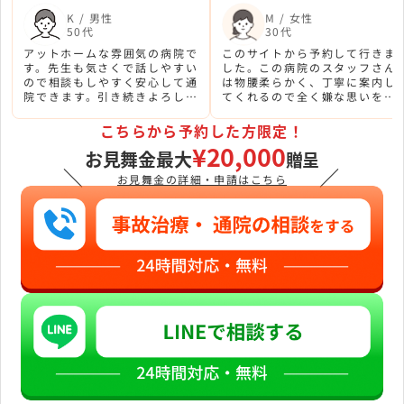
K / 男性
M / 女性
50代
30代
アットホームな雰囲気の病院で
このサイトから予約して行きま
す。先生も気さくで話しやすい
した。この病院のスタッフさん
ので相談もしやすく安心して通
は物腰柔らかく、丁寧に案内し
院できます。引き続きよろしく
てくれるので全く嫌な思いをし
お願いします。
ませんでした！ありがとうござ
いました。
こちらから予約した方限定！
¥20,000
お見舞金最大
贈呈
＼
／
お見舞金の詳細・申請はこちら