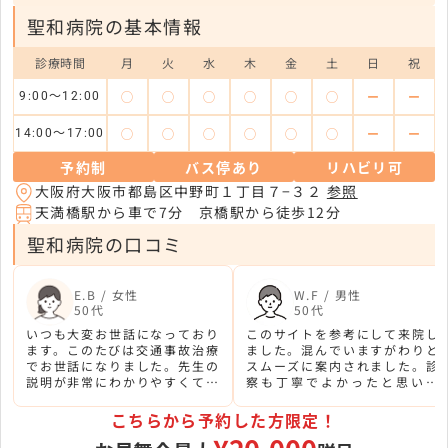
聖和病院の基本情報
診療時間
月
火
水
木
金
土
日
祝
◯
◯
◯
◯
◯
◯
ー
ー
9:00～12:00
◯
◯
◯
◯
◯
◯
ー
ー
14:00～17:00
予約制
バス停あり
リハビリ可
大阪府大阪市都島区中野町１丁目７−３２
参照
天満橋駅から車で7分 京橋駅から徒歩12分
聖和病院の口コミ
E.B / 女性
W.F / 男性
50代
50代
いつも大変お世話になっており
このサイトを参考にして来院し
ます。このたびは交通事故治療
ました。混んでいますがわりと
でお世話になりました。先生の
スムーズに案内されました。診
説明が非常にわかりやすくて安
察も丁寧でよかったと思いま
心しました。
す。ありがとうございました。
こちらから予約した方限定！