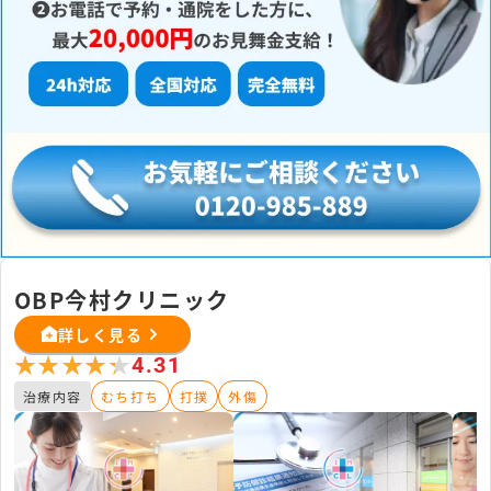
OBP今村クリニック
詳しく見る
★★★★★
★★★★★
4.31
治療内容
むち打ち
打撲
外傷