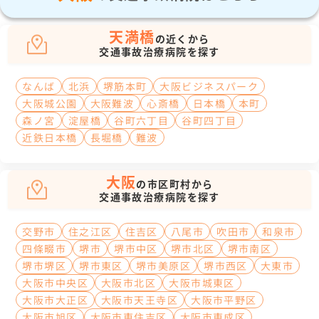
天満橋
の近くから
交通事故治療病院を探す
なんば
北浜
堺筋本町
大阪ビジネスパーク
大阪城公園
大阪難波
心斎橋
日本橋
本町
森ノ宮
淀屋橋
谷町六丁目
谷町四丁目
近鉄日本橋
長堀橋
難波
大阪
の市区町村から
交通事故治療病院を探す
交野市
住之江区
住吉区
八尾市
吹田市
和泉市
四條畷市
堺市
堺市中区
堺市北区
堺市南区
堺市堺区
堺市東区
堺市美原区
堺市西区
大東市
大阪市中央区
大阪市北区
大阪市城東区
大阪市大正区
大阪市天王寺区
大阪市平野区
大阪市旭区
大阪市東住吉区
大阪市東成区