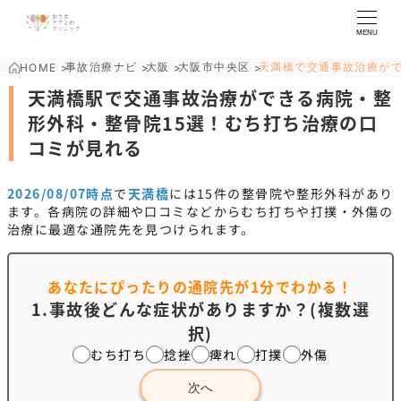
MENU
事故治療ナビ
大阪
大阪市中央区
天満橋で交通事故治療が
HOME
>
>
>
>
天満橋駅で交通事故治療ができる病院・整
形外科・整骨院15選！むち打ち治療の口
コミが見れる
2026/08/07時点
で
天満橋
には
15
件の整骨院や整形外科があり
ます。各病院の詳細や口コミなどからむち打ちや打撲・外傷の
治療に最適な通院先を見つけられます。
あなたにぴったりの通院先が
1分でわかる！
1.事故後どんな症状がありますか？(複数選
択)
むち打ち
捻挫
痺れ
打撲
外傷
次へ