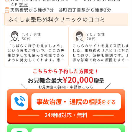
４F
参照
天満橋駅から徒歩7分 谷町四丁目駅から徒歩2分
ふくしま整形外科クリニックの口コミ
T.M / 男性
Y.C / 女性
50代
20代
「しばらく様子を見ましょう」
こちらのサイトを見て来院しま
という医者が多い中、ここの先
した。事故後のリハビリに対応
生は少しでも痛みを軽減できる
しており、治療も順調です。丁
ように努力してくれます。患者
寧な診察で痛みの原因をすぐに
に寄り添う素敵なクリニックだ
見つけてくれて、ホッとしまし
と思います。
た。
こちらから予約した方限定！
¥20,000
お見舞金最大
贈呈
＼
／
お見舞金の詳細・申請はこちら