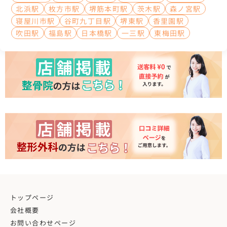
北浜駅
枚方市駅
堺筋本町駅
茨木駅
森ノ宮駅
寝屋川市駅
谷町九丁目駅
堺東駅
香里園駅
吹田駅
福島駅
日本橋駅
一三駅
東梅田駅
トップページ
会社概要
お問い合わせページ