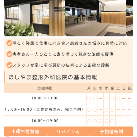
明るく笑顔で仕事に向き合い患者さんの悩みに真摯に対応
患者さん一人ひとりに寄り添って親身な治療を提供
スタッフが常に学び最新の技術による正確な診断
ほしやま整形外科医院の基本情報
診療時間
月
火
水
木
金
土
日
祝
◯
◯
ー
◯
◯
◯
ー
ー
10:00～13:00
◯
◯
ー
◯
◯
ー
ー
ー
15:00～16:00（自費診療のみ、完全予約）
◯
◯
◯
◯
◯
ー
ー
ー
16:00～19:00
土曜午前診療
リハビリ可
予約優先制