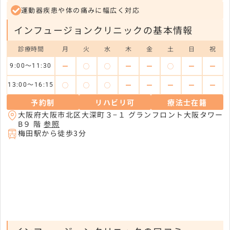
運動器疾患や体の痛みに幅広く対応
インフュージョンクリニックの基本情報
診療時間
月
火
水
木
金
土
日
祝
ー
◯
◯
ー
ー
◯
ー
ー
9:00～11:30
◯
◯
◯
ー
ー
ー
ー
ー
13:00～16:15
予約制
リハビリ可
療法士在籍
大阪府大阪市北区大深町３−１ グランフロント大阪タワー
B９ 階
参照
梅田駅から徒歩3分