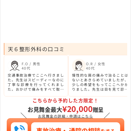
天６整形外科の口コミ
F.O / 男性
O.R / 女性
40代
40代
交通事故治療でここへ行きまし
慢性的な肩の痛みで治ることは
た。先生はスピーディーなのに
ないとあきらめていましたが、
丁寧な診療を行ってくれまし
少しの希望をもってここへかか
た。おかげで痛みをすべて取っ
りました。先生は目を見て診療
ていただけました。このサイト
を行ってくれて、的確な治療を
で予約してよかったです。
行ってくれたので痛みが繰り返
こちらから予約した方限定！
さなくなりました。
¥20,000
お見舞金最大
贈呈
＼
／
お見舞金の詳細・申請はこちら