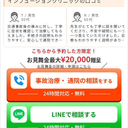
インフュージョンクリニックの口コミ
T / 男性
N / 男性
30代
60代
交通事故後の痛みに対し、丁寧
先生がとても丁寧に話を聞いて
に症状を確認して治療してもら
くださり、不安や疑問にも一つ
えました。手続きの説明もわか
一つ答えていただけました。診
りやすく、安心して通院でき回
察もわかりやすく説明があり、
復を実感しています。
治療方針に納得して通うことが
できています。スタッフの方も
こちらから予約した方限定！
親切で、安心して通院できま
¥20,000
お見舞金最大
す。
贈呈
＼
／
お見舞金の詳細・申請はこちら