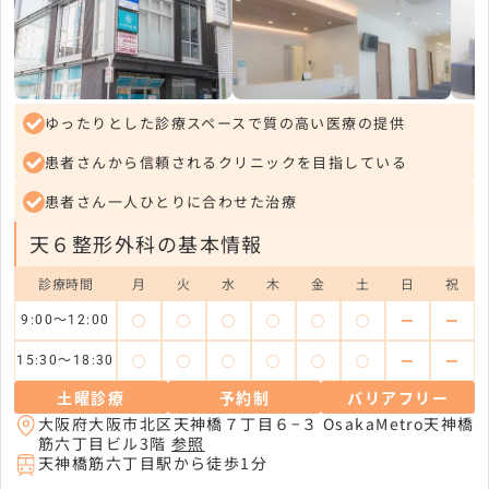
ゆったりとした診療スペースで質の高い医療の提供
患者さんから信頼されるクリニックを目指している
患者さん一人ひとりに合わせた治療
天６整形外科の基本情報
診療時間
月
火
水
木
金
土
日
祝
◯
◯
◯
◯
◯
◯
ー
ー
9:00～12:00
◯
◯
◯
◯
◯
◯
ー
ー
15:30～18:30
土曜診療
予約制
バリアフリー
大阪府大阪市北区天神橋７丁目６−３ OsakaMetro天神橋
筋六丁目ビル3階
参照
天神橋筋六丁目駅から徒歩1分