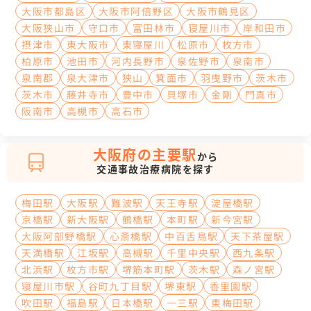
大阪市都島区
大阪市阿倍野区
大阪市鶴見区
大阪狭山市
守口市
富田林市
寝屋川市
岸和田市
摂津市
東大阪市
東寝屋川
松原市
枚方市
柏原市
池田市
河内長野市
泉佐野市
泉南市
泉南郡
泉大津市
狭山
箕面市
羽曳野市
茨木市
茨木市
藤井寺市
豊中市
貝塚市
金剛
門真市
阪南市
高槻市
高石市
大阪府の主要駅
から
交通事故治療病院を探す
梅田駅
大阪駅
難波駅
天王寺駅
淀屋橋駅
京橋駅
新大阪駅
鶴橋駅
本町駅
新今宮駅
大阪阿部野橋駅
心斎橋駅
中百舌鳥駅
天下茶屋駅
天満橋駅
江坂駅
高槻駅
千里中央駅
西九条駅
北浜駅
枚方市駅
堺筋本町駅
茨木駅
森ノ宮駅
寝屋川市駅
谷町九丁目駅
堺東駅
香里園駅
吹田駅
福島駅
日本橋駅
一三駅
東梅田駅