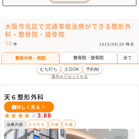
大阪市北区で交通事故治療ができる整形外
科・整骨院・接骨院
10
件
2025/09/29 時点
整骨院・接骨院
全て
整形外科・病院
むち打ち
土日OK
予約制
条件をリセットする
天６整形外科
詳しく見る
★★★★★
★★★★★
3.88
治療内容
むち打ち
打撲
外傷