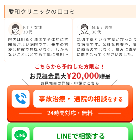
愛和クリニックの口コミ
F.T / 女性
M.E / 男性
30代
30代
院内は明るく清潔で全体的に雰
親切丁寧という言葉がぴったり
囲気がよい病院です。先生の診
な病院です。余計な検査や、薬
療は的確で無駄がなく、わから
に頼るのではなく、痛みに真剣
ないことはとても丁寧に説明し
に向き合ってくださいました。
てくれました。
こちらから予約した方限定！
¥20,000
お見舞金最大
贈呈
＼
／
お見舞金の詳細・申請はこちら