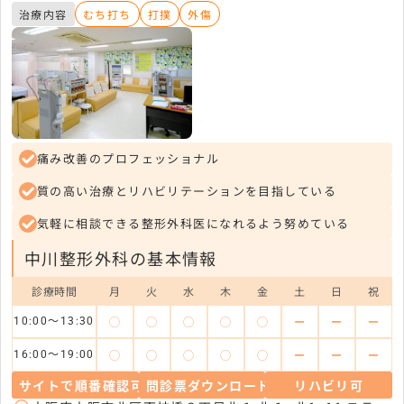
治療内容
むち打ち
打撲
外傷
痛み改善のプロフェッショナル
質の高い治療とリハビリテーションを目指している
気軽に相談できる整形外科医になれるよう努めている
中川整形外科の基本情報
診療時間
月
火
水
木
金
土
日
祝
◯
◯
◯
◯
◯
ー
ー
ー
10:00～13:30
◯
◯
◯
◯
◯
ー
ー
ー
16:00～19:00
サイトで順番確認可
問診票ダウンロード可
リハビリ可