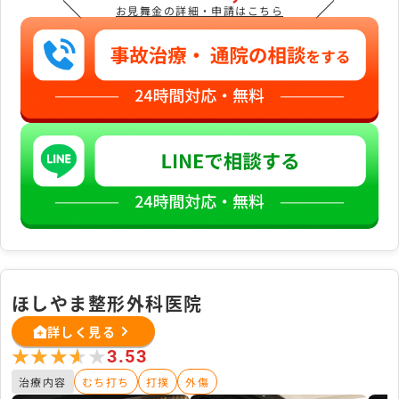
＼
／
お見舞金の詳細・申請はこちら
ほしやま整形外科医院
詳しく見る
★★★★★
★★★★★
3.53
治療内容
むち打ち
打撲
外傷