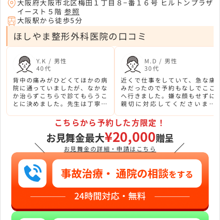
大阪府大阪市北区梅田１丁目８−番１６号 ヒルトンプラザ
イースト５階
参照
大阪駅から徒歩5分
ほしやま整形外科医院の口コミ
Y.K / 男性
M.D / 男性
40代
30代
背中の痛みがひどくてほかの病
近くで仕事をしていて、急な痛
院に通っていましたが、なかな
みだったので予約もなしでここ
か治らずこちらで診てもらうこ
へ行きました。嫌な顔もせずに
とに決めました。先生は丁寧な
親切に対応してくださいまし
診療で対応してくれました。
た。
こちらから予約した方限定！
¥20,000
お見舞金最大
贈呈
＼
／
お見舞金の詳細・申請はこちら