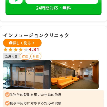
インフュージョンクリニック
詳しく見る
★★★★★
★★★★★
4.31
治療内容
打撲
外傷
生物学的製剤を用いた先進的治療
投与時反応に対応する安心の実績