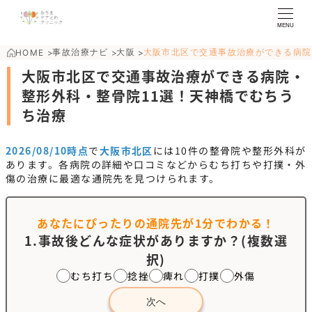
MENU
事故治療ナビ
大阪
大阪市北区で交通事故治療ができる病院
HOME
>
>
>
大阪市北区で交通事故治療ができる病院・
整形外科・整骨院11選！天神橋でむちう
ち治療
2026/08/10時点
で
大阪市北区
には
10
件の整骨院や整形外科が
あります。各病院の詳細や口コミなどからむち打ちや打撲・外
傷の治療に最適な通院先を見つけられます。
あなたにぴったりの通院先が
1分でわかる！
1.事故後どんな症状がありますか？(複数選
択)
むち打ち
捻挫
痺れ
打撲
外傷
次へ