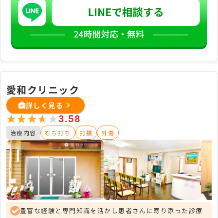
愛和クリニック
詳しく見る
★★★★★
★★★★★
3.58
治療内容
むち打ち
打撲
外傷
豊富な経験と専門知識を活かし患者さんに寄り添った診療