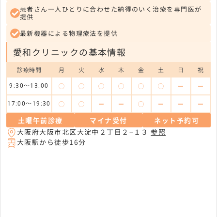
患者さん一人ひとりに合わせた納得のいく治療を専門医が
提供
最新機器による物理療法を提供
愛和クリニックの基本情報
診療時間
月
火
水
木
金
土
日
祝
◯
◯
◯
◯
◯
◯
ー
ー
9:30～13:00
◯
◯
ー
ー
◯
ー
ー
ー
17:00～19:30
土曜午前診療
マイナ受付
ネット予約可
大阪府大阪市北区大淀中２丁目２−１３
参照
大阪駅から徒歩16分