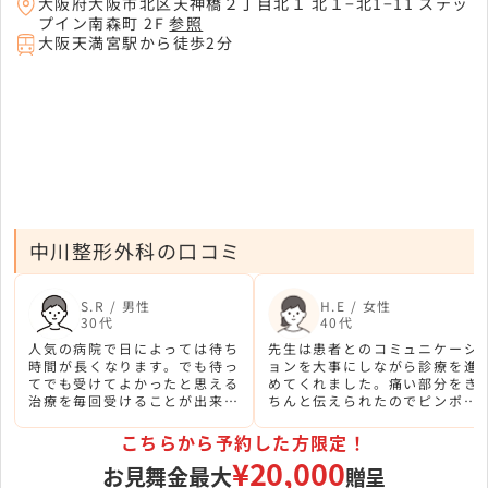
大阪府大阪市北区天神橋２丁目北１ 北１−北1−11 ステッ
プイン南森町 2F
参照
大阪天満宮駅から徒歩2分
中川整形外科の口コミ
S.R / 男性
H.E / 女性
30代
40代
人気の病院で日によっては待ち
先生は患者とのコミュニケーシ
時間が長くなります。でも待っ
ョンを大事にしながら診療を進
てでも受けてよかったと思える
めてくれました。痛い部分をき
治療を毎回受けることが出来て
ちんと伝えられたのでピンポイ
いて感謝です。
ントで治してもらえました。
こちらから予約した方限定！
¥20,000
お見舞金最大
贈呈