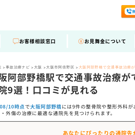
お客様相談窓口
お見舞金について
事故治療ナビ
大阪
大阪市阿倍野区
大阪阿部野橋で交通事故治療
E
>
>
>
>
阪阿部野橋駅で交通事故治療が
院9選！口コミが見れる
/08/10時点
で
大阪阿部野橋
には
9
件の整骨院や整形外科が
撲・外傷の治療に最適な通院先を見つけられます。
あなたにぴったりの通院先