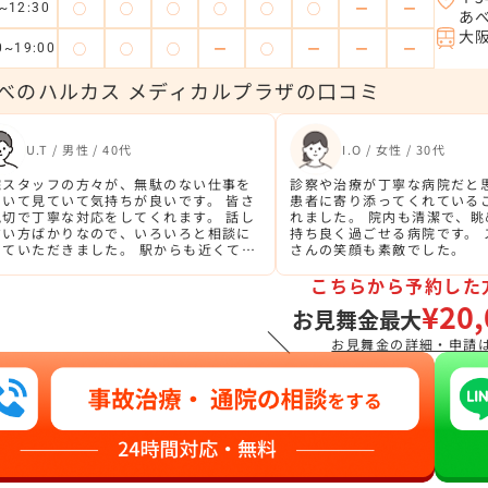
◯
◯
◯
◯
◯
◯
ー
ー
~12:30
あべ
大
◯
◯
◯
ー
◯
ー
ー
ー
0~19:00
べのハルカス メディカルプラザの口コミ
U.T / 男性 / 40代
I.O / 女性 / 30代
院スタッフの方々が、無駄のない仕事を
診察や治療が丁寧な病院だと
ていて見ていて気持ちが良いです。 皆さ
患者に寄り添ってくれている
親切で丁寧な対応をしてくれます。 話し
れました。 院内も清潔で、
すい方ばかりなので、いろいろと相談に
持ち良く過ごせる病院です。 
っていただきました。 駅からも近くて通
さんの笑顔も素敵でした。
やすくて良いです。
こちらから予約した
¥20,
お見舞金最大
＼
お見舞金の詳細・申請