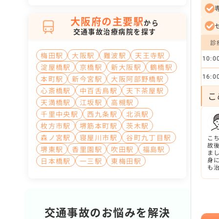
大阪府の主要駅
から
交通事故治療病院を探す
診
梅田駅
大阪駅
難波駅
天王寺駅
10:0
淀屋橋駅
京橋駅
新大阪駅
鶴橋駅
16:0
本町駅
新今宮駅
大阪阿部野橋駅
心斎橋駅
中百舌鳥駅
天下茶屋駅
こ
天満橋駅
江坂駅
高槻駅
千里中央駅
西九条駅
北浜駅
枚方市駅
堺筋本町駅
茨木駅
森ノ宮駅
寝屋川市駅
谷町九丁目駅
こ
故
堺東駅
香里園駅
吹田駅
福島駅
ま
身
日本橋駅
一三駅
東梅田駅
も
す
交通事故のお悩みを解決