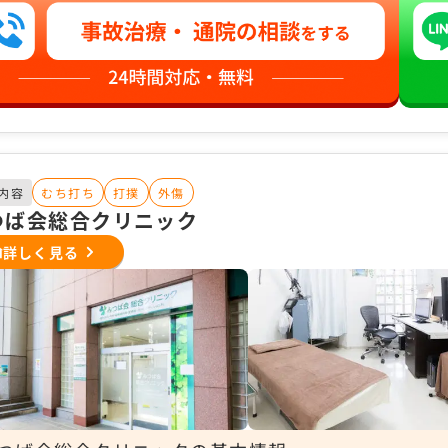
内容
むち打ち
打撲
外傷
つば会総合クリニック
詳しく見る