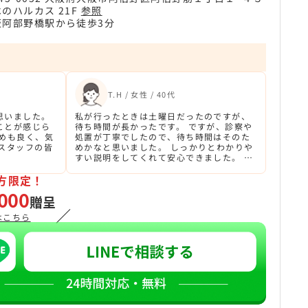
のハルカス 21F
参照
阪阿部野橋駅から徒歩3分
T.H / 女性 / 40代
思いました。
私が行ったときは土曜日だったのですが、
ことが感じら
待ち時間が長かったです。 ですが、診察や
眺めも良く、気
処置が丁寧でしたので、待ち時間はそのた
スタッフの皆
めかなと思いました。 しっかりとわかりや
すい説明をしてくれて安心できました。 ま
た何かあったらお世話になりたいと思いま
方限定！
す。
000
贈呈
／
はこちら