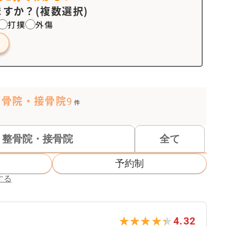
すか？(複数選択)
打撲
外傷
整骨院・接骨院
9
件
整骨院・接骨院
全て
予約制
する
★★★★★
★★★★★
4.32