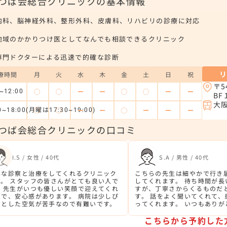
つば会総合クリニックの基本情報
内科、脳神経外科、整形外科、皮膚科、リハビリの診療に対応
地域のかかりつけ医としてなんでも相談できるクリニック
専門ドクターによる迅速で的確な診断
療時間
月
火
水
木
金
土
日
祝
〒5
◯
◯
ー
ー
◯
◯
ー
ー
~12:00
BF
大
◯
◯
ー
ー
◯
ー
ー
ー
0~18:00(月曜は17:30~19:00)
つば会総合クリニックの口コミ
I.S / 女性 / 40代
S.A / 男性 / 40代
寧な診察と治療をしてくれるクリニック
こちらの先生は細やかで行き
す。 スタッフの皆さんがとても良い人で
してくれます。 待ち時間が長
。 先生がいつも優しい笑顔で迎えてくれ
すが、丁寧さからくるものだ
ので、安心感があります。 病院は少しぴ
す。 話をよく聞いてくれて、
っとした空気が苦手なので有難いです。
ってくれます。 いつもありが
す。
こちらから予約した