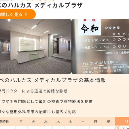
べのハルカス メディカルプラザ
詳しく見る
べのハルカス メディカルプラザの基本情報
専門ドクターによる迅速で的確な診断
リウマチ専門医として最新の検査や薬物療法を提供
様々な整形外科疾患の治療にも幅広く対応
療時間
月
火
水
木
金
土
日
祝
〒5