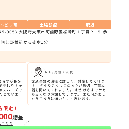
リハビリ可
土曜診療
駅近
45-0053 大阪府大阪市阿倍野区松崎町１丁目２−８
参
阪阿部野橋駅から徒歩1分
R.E / 男性 / 30代
ち時間が長か
交通事故の治療に詳しく、対応してくれま
で話しやすか
す。 先生やスタッフの方々が親切・丁寧に
はスムーズで
話を聞いてくれました。 おかげさまでケガ
たと思いま
も良くなり感謝しています。 また何かあっ
たらこちらに通いたいと思います。
方限定！
000
贈呈
／
はこちら