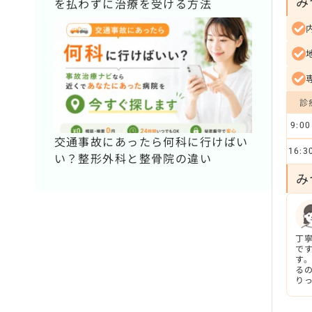
み
を払わずに治療を受ける方法
診
9:00
交通事故にあったら何科に行けばい
16:3
い？整形外科と整骨院の違い
み
丁
で
す
る
り