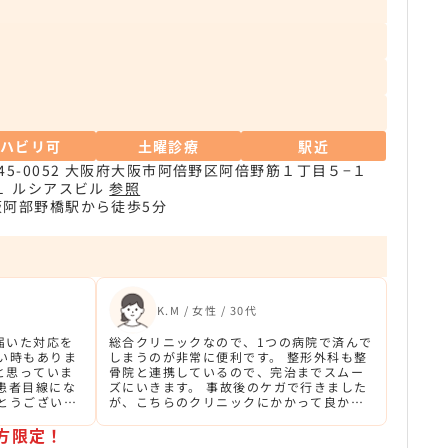
リハビリ可
土曜診療
駅近
45-0052 大阪府大阪市阿倍野区阿倍野筋１丁目５−１
１ ルシアスビル
参照
阪阿部野橋駅から徒歩5分
K.M / 女性 / 30代
届いた対応を
総合クリニックなので、1つの病院で済んで
い時もありま
しまうのが非常に便利です。 整形外科も整
と思っていま
骨院と連携しているので、完治までスムー
患者目線にな
ズにいきます。 事故後のケガで行きました
とうございま
が、こちらのクリニックにかかって良かっ
たです。スタッフの方も好印象でした。
方限定！