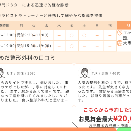
専門ドクターによる迅速で的確な診断
セラピストやトレーナーと連携して細やかな指導を提供
療時間
月
火
水
木
金
土
日
祝
〒5
◯
◯
◯
ー
◯
◯
ー
ー
0~13:00(受付9:30~13:00)
照
大
◯
◯
◯
ー
◯
ー
ー
ー
0~19:00(受付15:30~19:00)
めだ整形外科の口コミ
U.T / 男性 / 30代
T.R / 男性 / 40代
ちらのサイトで拝見し、伺いました。 事
人気の整形外科のようで、待
後のケガでしたが、丁寧に対応してくれ
ったです。 先生が気さくな方
した。 まず、駅から近くて便利です。 親
ったです。 問診から治療まで
になって話を聞いてくれましたし、ケガ
した。 診断や処置も的確だっ
治りました。 良い整形外科だと思いま
す。
。
こちらから予約した
¥20,
お見舞金最大
＼
お見舞金の詳細・申請