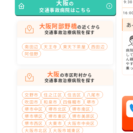
大阪
の
9:30
交通事故病院はこちら
16:0
あ
大阪阿部野橋
の近くから
交通事故治療病院を探す
南田辺
天王寺
東天下茶屋
西田辺
病
阿倍野
し
ん
や
乗
大阪
い
の市区町村から
交通事故治療病院を探す
交野市
住之江区
住吉区
八尾市
吹田市
和泉市
四條畷市
堺市
堺市中区
堺市北区
堺市南区
堺市堺区
堺市東区
堺市美原区
堺市西区
大東市
大阪市中央区
大阪市北区
大阪市城東区