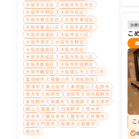
大阪市大正区
大阪市天王寺区
大阪市平野区
大阪市旭区
大阪市東住吉区
大阪市東成区
治療
大阪市東淀川区
大阪市此花区
こ
大阪市浪速区
大阪市淀川区
大阪市港区
大阪市生野区
大阪市福島区
大阪市西区
大阪市西成区
大阪市西淀川区
大阪市都島区
大阪市阿倍野区
大阪市鶴見区
大阪狭山市
守口市
富田林市
寝屋川市
岸和田市
摂津市
東大阪市
東寝屋川
松原市
枚方市
柏原市
池田市
河内長野市
泉佐野市
泉南市
泉南郡
泉大津市
狭山
箕面市
羽曳野市
茨木市
茨木市
藤井寺市
豊中市
貝塚市
こ
金剛
門真市
阪南市
高槻市
高石市