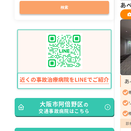
あ
検索
あ
大阪市阿倍野区
の
交通事故病院はこちら
診