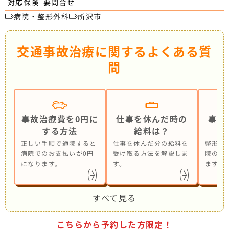
要問合せ
対応保険
病院・整形外科
所沢市
交通事故治療に関するよくある質
問
事故治療費を0円に
仕事を休んだ時の
事故
する方法
給料は？
正しい手順で通院すると
仕事を休んだ分の給料を
整形外
病院でのお支払いが0円
受け取る方法を解説しま
院の併
になります。
す。
ます。
すべて見る
こちらから予約した方限定！