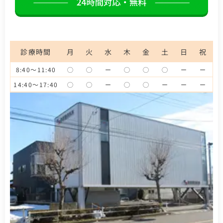
診療時間
月
火
水
木
金
土
日
祝
8:40～11:40
◯
◯
ー
◯
◯
◯
ー
ー
14:40～17:40
◯
◯
ー
◯
◯
ー
ー
ー