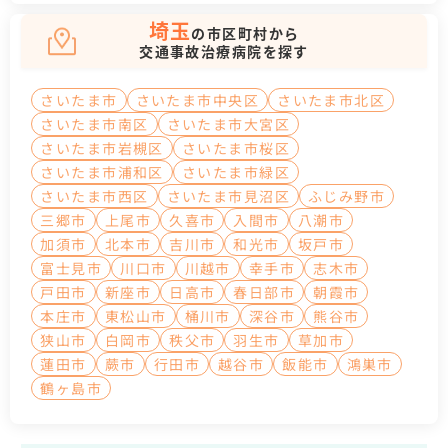
埼玉
の市区町村から
交通事故治療病院を探す
さいたま市
さいたま市中央区
さいたま市北区
さいたま市南区
さいたま市大宮区
さいたま市岩槻区
さいたま市桜区
さいたま市浦和区
さいたま市緑区
さいたま市西区
さいたま市見沼区
ふじみ野市
三郷市
上尾市
久喜市
入間市
八潮市
加須市
北本市
吉川市
和光市
坂戸市
富士見市
川口市
川越市
幸手市
志木市
戸田市
新座市
日高市
春日部市
朝霞市
本庄市
東松山市
桶川市
深谷市
熊谷市
狭山市
白岡市
秩父市
羽生市
草加市
蓮田市
蕨市
行田市
越谷市
飯能市
鴻巣市
鶴ヶ島市