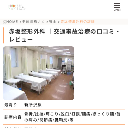
MENU
事故治療ナビ
埼玉
赤坂整形外科の詳細
HOME
>
>
>
赤坂整形外科 ｜交通事故治療の口コミ・
レビュー
新所沢駅
最寄り
骨折/捻挫/肩こり/脱臼/打撲/腰痛/ぎっくり腰/首
診療内容
の痛み/関節痛/腱鞘炎/等