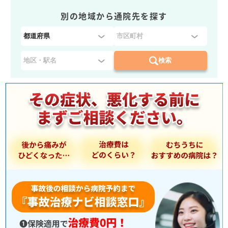
別の地域から通院先を探す
都
道
府
検索
県
を
選
択
：