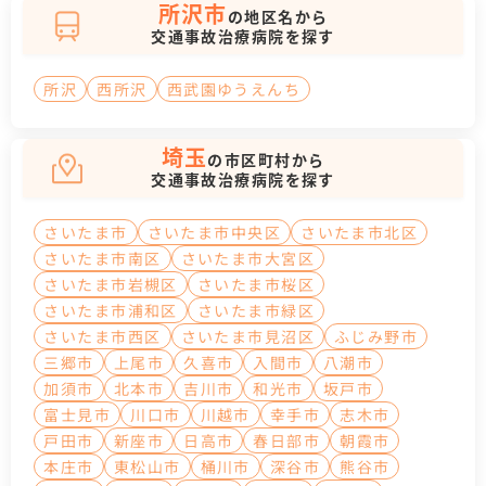
所沢市
の地区名から
交通事故治療病院を探す
所沢
西所沢
西武園ゆうえんち
埼玉
の市区町村から
交通事故治療病院を探す
さいたま市
さいたま市中央区
さいたま市北区
さいたま市南区
さいたま市大宮区
さいたま市岩槻区
さいたま市桜区
さいたま市浦和区
さいたま市緑区
さいたま市西区
さいたま市見沼区
ふじみ野市
三郷市
上尾市
久喜市
入間市
八潮市
加須市
北本市
吉川市
和光市
坂戸市
富士見市
川口市
川越市
幸手市
志木市
戸田市
新座市
日高市
春日部市
朝霞市
本庄市
東松山市
桶川市
深谷市
熊谷市