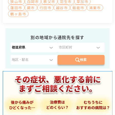
狭山市
白岡市
秩父市
羽生市
草加市
蓮田市
蕨市
行田市
越谷市
飯能市
鴻巣市
鶴ヶ島市
別の地域から通院先を探す
都
道
府
検索
県
を
選
択
：