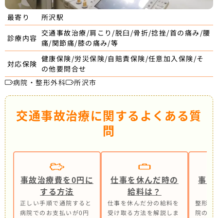
所沢駅
最寄り
交通事故治療/肩こり/脱臼/骨折/捻挫/首の痛み/腰
診療内容
痛/関節痛/膝の痛み/等
健康保険/労災保険/自賠責保険/任意加入保険/そ
対応保険
の他要問合せ
病院・整形外科
所沢市
交通事故治療に関するよくある質
問
事故治療費を0円に
仕事を休んだ時の
事故
する方法
給料は？
正しい手順で通院すると
仕事を休んだ分の給料を
整形外
病院でのお支払いが0円
受け取る方法を解説しま
院の併