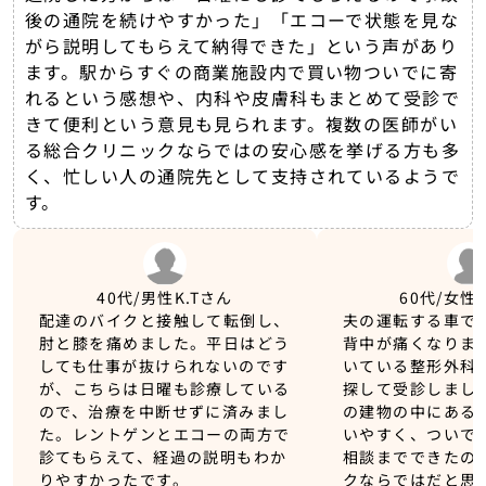
後の通院を続けやすかった」「エコーで状態を見な
がら説明してもらえて納得できた」という声があり
ます。駅からすぐの商業施設内で買い物ついでに寄
れるという感想や、内科や皮膚科もまとめて受診で
きて便利という意見も見られます。複数の医師がい
る総合クリニックならではの安心感を挙げる方も多
く、忙しい人の通院先として支持されているようで
す。
40代/男性
K.Tさん
60代/女性
配達のバイクと接触して転倒し、
夫の運転する車で
肘と膝を痛めました。平日はどう
背中が痛くなりま
しても仕事が抜けられないのです
いている整形外科
が、こちらは日曜も診療している
探して受診しまし
ので、治療を中断せずに済みまし
の建物の中にある
た。レントゲンとエコーの両方で
いやすく、ついで
診てもらえて、経過の説明もわか
相談までできたの
りやすかったです。
クならではだと思