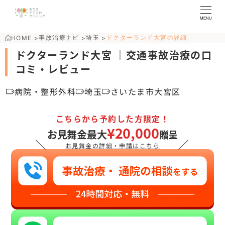
MENU
事故治療ナビ
埼玉
ドクターランド大宮の詳細
HOME
>
>
>
ドクターランド大宮 ｜交通事故治療の口
コミ・レビュー
病院・整形外科
埼玉
さいたま市大宮区
こちらから予約した方限定！
¥20,000
お見舞金最大
贈呈
＼
／
お見舞金の詳細・申請はこちら