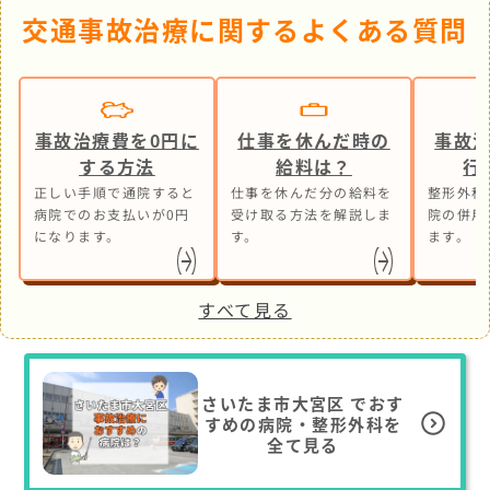
交通事故治療に関するよくある質問
事故治療費を0円に
仕事を休んだ時の
事故
する方法
給料は？
行
正しい手順で通院すると
仕事を休んだ分の給料を
整形外科
病院でのお支払いが0円
受け取る方法を解説しま
院の併用
になります。
す。
ます。
すべて見る
さいたま市大宮区
でおす
すめの病院・整形外科を
全て見る