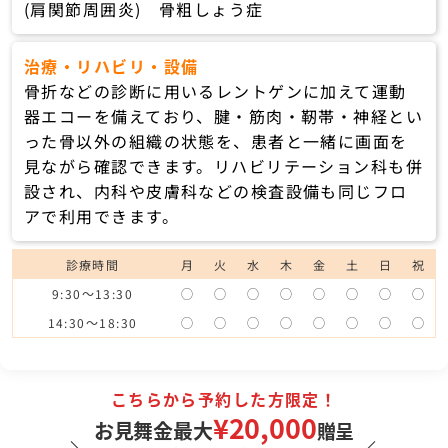
(肩関節周囲炎) 骨粗しょう症
治療・リハビリ・設備
骨折などの診断に用いるレントゲンに加えて運動
器エコーを備えており、腱・筋肉・靭帯・神経とい
った骨以外の組織の状態を、患者と一緒に画面を
見ながら確認できます。リハビリテーション科も併
設され、内科や皮膚科などの検査設備も同じフロ
アで利用できます。
診療時間
月
火
水
木
金
土
日
祝
9:30～13:30
◯
◯
◯
◯
◯
◯
◯
◯
14:30～18:30
◯
◯
◯
◯
◯
◯
◯
◯
こちらから予約した方限定！
¥20,000
お見舞金最大
贈呈