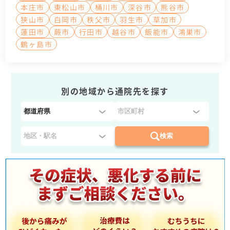
本庄市
東松山市
桶川市
深谷市
熊谷市
狭山市
白岡市
秩父市
羽生市
草加市
蓮田市
蕨市
行田市
越谷市
飯能市
鴻巣市
鶴ヶ島市
別の地域から通院先を探す
都
道
府
検索
県
を
選
択
：