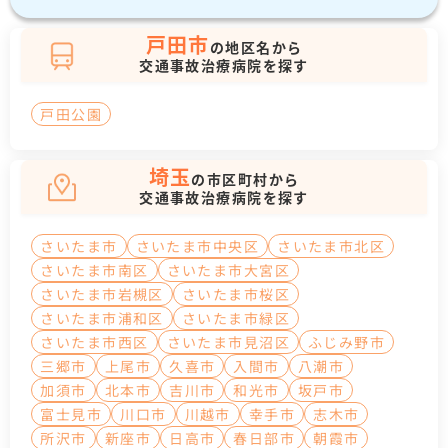
戸田市
の地区名から
交通事故治療病院を探す
戸田公園
埼玉
の市区町村から
交通事故治療病院を探す
さいたま市
さいたま市中央区
さいたま市北区
さいたま市南区
さいたま市大宮区
さいたま市岩槻区
さいたま市桜区
さいたま市浦和区
さいたま市緑区
さいたま市西区
さいたま市見沼区
ふじみ野市
三郷市
上尾市
久喜市
入間市
八潮市
加須市
北本市
吉川市
和光市
坂戸市
富士見市
川口市
川越市
幸手市
志木市
所沢市
新座市
日高市
春日部市
朝霞市