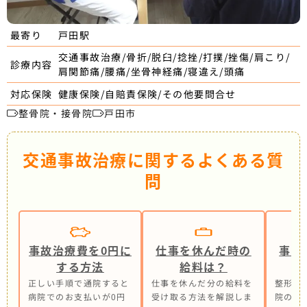
戸田駅
最寄り
交通事故治療/骨折/脱臼/捻挫/打撲/挫傷/肩こり/
診療内容
肩関節痛/腰痛/坐骨神経痛/寝違え/頭痛
健康保険/自賠責保険/その他要問合せ
対応保険
整骨院・接骨院
戸田市
交通事故治療に関するよくある質
問
事故治療費を0円に
仕事を休んだ時の
事故
する方法
給料は？
正しい手順で通院すると
仕事を休んだ分の給料を
整形外
病院でのお支払いが0円
受け取る方法を解説しま
院の併