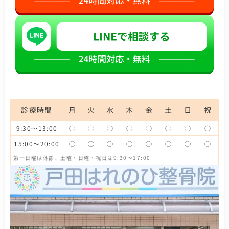
診療時間
月
火
水
木
金
土
日
祝
9:30～13:00
◯
◯
◯
◯
◯
◯
◯
◯
15:00～20:00
◯
◯
◯
◯
◯
◯
◯
◯
第一日曜は休診、土曜・日曜・祝日は9:30～17:00