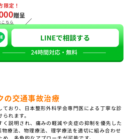
方限定！
000
贈呈
／
はこちら
クの交通事故治療
しており、日本整形外科学会専門医による丁寧な診
けられます。
すく説明され、痛みの軽減や炎症の抑制を優先した
薬物療法、物理療法、理学療法を適切に組み合わせ
ため、多角的なアプローチが可能です。