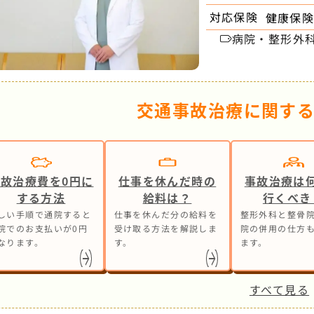
対応保険
健康保険
病院・整形外
交通事故治療に関す
事故治療費を0円に
仕事を休んだ時の
事故治療は
する方法
給料は？
行くべき
しい手順で通院すると
仕事を休んだ分の給料を
整形外科と整骨院
院でのお支払いが0円
受け取る方法を解説しま
院の併用の仕方
なります。
す。
ます。
すべて見る