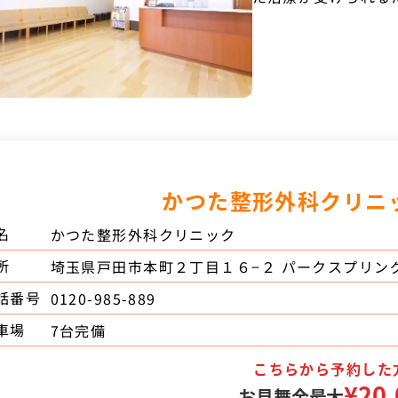
かつた整形外科クリニ
名
かつた整形外科クリニック
所
埼玉県戸田市本町２丁目１６−２ パークスプリン
話番号
0120-985-889
車場
7台完備
こちらから予約した
¥20,
お見舞金最大