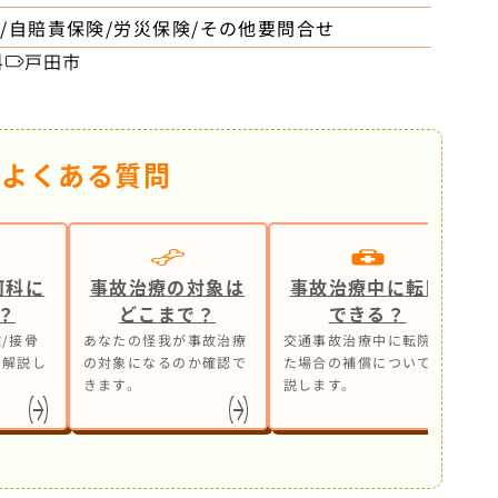
/自賠責保険/労災保険/その他要問合せ
科
戸田市
るよくある質問
何科に
事故治療の対象は
事故治療中に転院
？
どこまで？
できる？
/接骨
あなたの怪我が事故治療
交通事故治療中に転院し
事
も解説し
の対象になるのか確認で
た場合の補償について解
ら
きます。
説します。
処