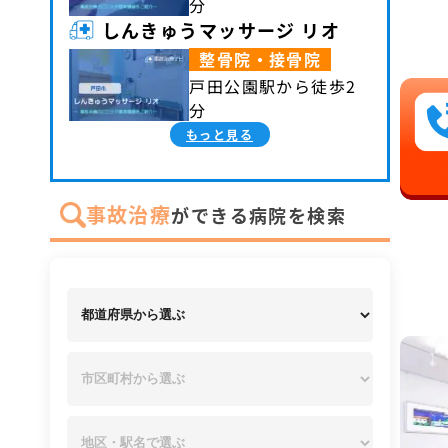
分
しんきゅうマッサージ リオ
整骨院・接骨院
戸田公園駅から徒歩2
分
もっと見る
事故治療
ができる病院を検索