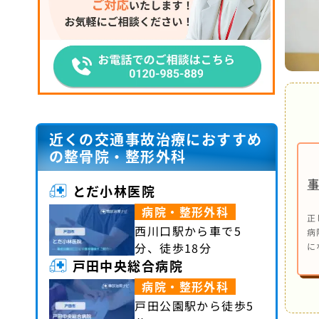
近くの交通事故治療におすすめ
の整骨院・整形外科
とだ小林医院
病院・整形外科
正
西川口駅から車で5
病
分、徒歩18分
に
戸田中央総合病院
病院・整形外科
戸田公園駅から徒歩5