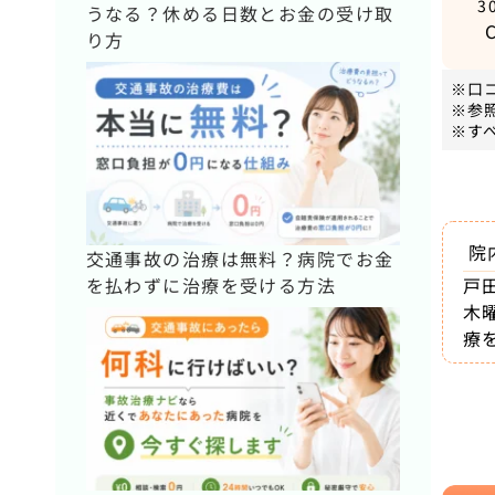
3
うなる？休める日数とお金の受け取
り方
※口
※参
※す
院
交通事故の治療は無料？病院でお金
を払わずに治療を受ける方法
戸
木
療