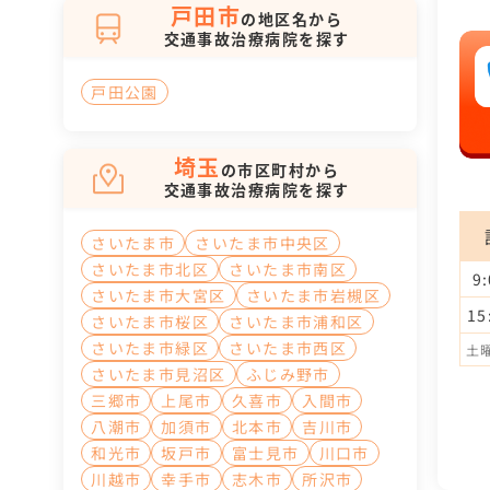
戸田市
の地区名から
交通事故治療病院を探す
戸田公園
埼玉
の市区町村から
交通事故治療病院を探す
さいたま市
さいたま市中央区
さいたま市北区
さいたま市南区
9
さいたま市大宮区
さいたま市岩槻区
15
さいたま市桜区
さいたま市浦和区
さいたま市緑区
さいたま市西区
土曜
さいたま市見沼区
ふじみ野市
三郷市
上尾市
久喜市
入間市
八潮市
加須市
北本市
吉川市
和光市
坂戸市
富士見市
川口市
川越市
幸手市
志木市
所沢市