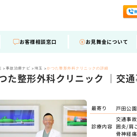
お客様相談窓口
お見舞金について
事故治療ナビ
埼玉
かつた整形外科クリニックの詳細
E
>
>
>
つた整形外科クリニック ｜交
最寄り
戸田公
交通事故
診療内容
囲炎/肩
骨神経痛