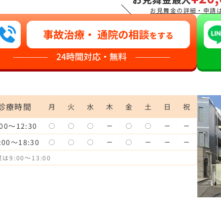
＼
お見舞金の詳細・申請
診療時間
月
火
水
木
金
土
日
祝
:00～12:30
◯
◯
◯
ー
◯
◯
ー
ー
:00～18:30
◯
◯
◯
ー
◯
ー
ー
ー
は9:00～13:00