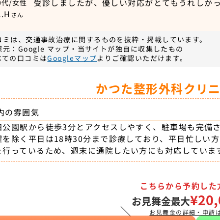
受診しましたが、優しい対応がとてもうれしか
0代/女性
C.H
さん
コミは、交通事故治療に関するものを抜粋・掲載しています。
照元：Google マップ・当サイトが独自に収集したもの
べての口コミは
Googleマップ
よりご確認いただけます。
かつた整形外科クリ
内の雰囲気
田公園駅から徒歩3分とアクセスしやすく、駐車場も完備
曜を除く平日は18時30分まで診療しており、平日忙しい
を行っているため、週末に通院したい方にも対応していま
こちらから予約した
¥20,
お見舞金最大
＼
お見舞金の詳細・申請