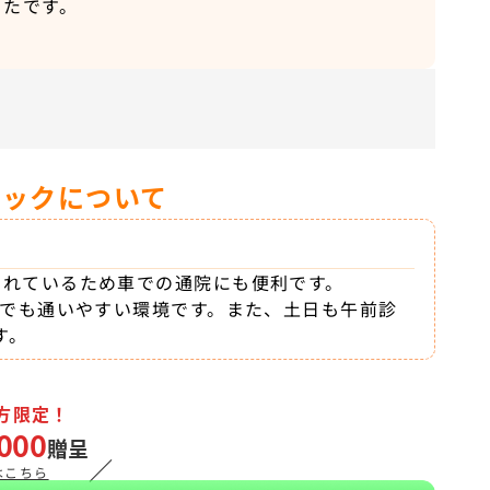
ったです。
ニックについて
されているため車での通院にも便利です。
方でも通いやすい環境です。また、土日も午前診
す。
方限定！
000
贈呈
／
はこちら