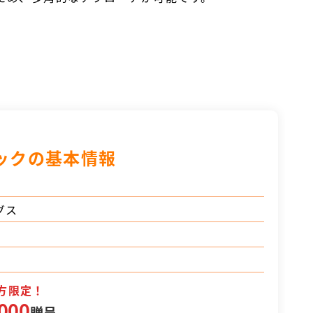
ックの基本情報
グス
方限定！
000
贈呈