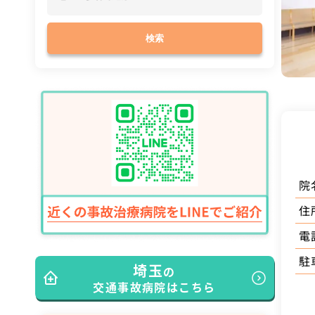
検索
院
住
電
駐
埼玉
の
交通事故病院はこちら