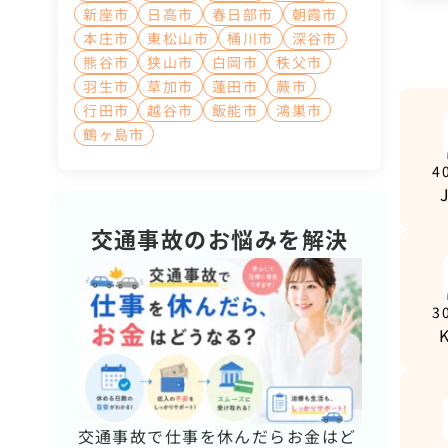
新座市
日高市
春日部市
朝霞市
本庄市
東松山市
桶川市
深谷市
熊谷市
狭山市
白岡市
秩父市
羽生市
草加市
蓮田市
蕨市
行田市
越谷市
飯能市
鴻巣市
鶴ヶ島市
4
交通事故のお悩みを解決
3
交通事故で仕事を休んだらお金はど