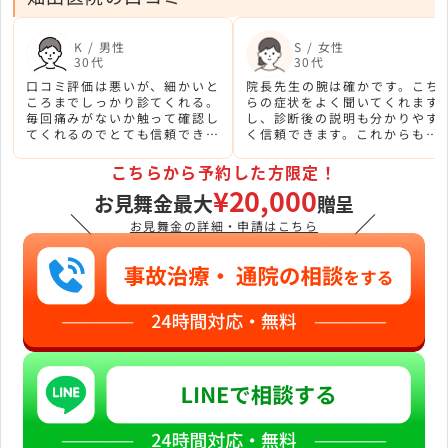
K / 男性
S / 女性
30代
30代
口コミ評価は悪いが、細かいと
院長先生の腕は確かです。こち
ころまでしっかり診てくれる。
らの症状をよく聞いてくれます
毎回痛みがないか触って確認し
し、診断後の説明も分かりやす
てくれるのでとても信頼できる
く信頼できます。これからもお
病院。
世話になりたいと思います。
こちらから予約した方限定！
¥20,000
お見舞金最大
贈呈
＼
／
お見舞金の詳細・申請はこちら