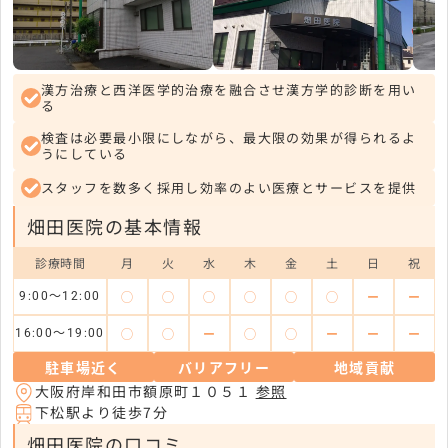
漢方治療と西洋医学的治療を融合させ漢方学的診断を用い
る
検査は必要最小限にしながら、最大限の効果が得られるよ
うにしている
スタッフを数多く採用し効率のよい医療とサービスを提供
畑田医院の基本情報
診療時間
月
火
水
木
金
土
日
祝
◯
◯
◯
◯
◯
◯
ー
ー
9:00～12:00
◯
◯
ー
◯
◯
ー
ー
ー
16:00～19:00
駐車場近く
バリアフリー
地域貢献
大阪府岸和田市額原町１０５１
参照
下松駅より徒歩7分
畑田医院の口コミ