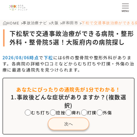
MENU
事故治療ナビ
大阪
岸和田市
下松で交通事故治療ができる
HOME
>
>
>
>
下松駅で交通事故治療ができる病院・整形
外科・整骨院5選！大阪府内の病院探し
2026/08/06時点
で
下松
には
6
件の整骨院や整形外科がありま
す。各病院の詳細や口コミなどからむち打ちや打撲・外傷の治
療に最適な通院先を見つけられます。
あなたにぴったりの通院先が
1分でわかる！
1.事故後どんな症状がありますか？(複数選
択)
むち打ち
捻挫
痺れ
打撲
外傷
次へ