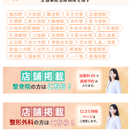
梅田駅
大阪駅
難波駅
天王寺駅
淀屋橋駅
京橋駅
新大阪駅
鶴橋駅
本町駅
新今宮駅
大阪阿部野橋駅
心斎橋駅
中百舌鳥駅
天下茶屋駅
天満橋駅
江坂駅
高槻駅
千里中央駅
西九条駅
北浜駅
枚方市駅
堺筋本町駅
茨木駅
森ノ宮駅
寝屋川市駅
谷町九丁目駅
堺東駅
香里園駅
吹田駅
福島駅
日本橋駅
一三駅
東梅田駅