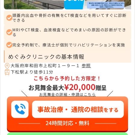
頭蓋内出血や骨折の有無をCT検査などを用いてすぐに診断
できる
MRIやCT検査、血液検査などでめまいの原因の診断ができ
る
完全予約制で、療法士が個別でリハビリテーションを実施
めぐみクリニックの基本情報
大阪府岸和田市上松町１ー９ー１
参照
下松駅より徒歩11分
こちらから予約した方限定！
¥20,000
お見舞金最大
贈呈
＼
／
お見舞金の詳細・申請はこちら