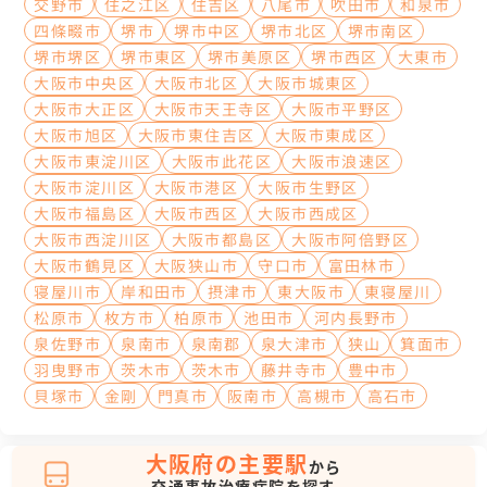
交野市
住之江区
住吉区
八尾市
吹田市
和泉市
四條畷市
堺市
堺市中区
堺市北区
堺市南区
堺市堺区
堺市東区
堺市美原区
堺市西区
大東市
大阪市中央区
大阪市北区
大阪市城東区
大阪市大正区
大阪市天王寺区
大阪市平野区
大阪市旭区
大阪市東住吉区
大阪市東成区
大阪市東淀川区
大阪市此花区
大阪市浪速区
大阪市淀川区
大阪市港区
大阪市生野区
大阪市福島区
大阪市西区
大阪市西成区
大阪市西淀川区
大阪市都島区
大阪市阿倍野区
大阪市鶴見区
大阪狭山市
守口市
富田林市
寝屋川市
岸和田市
摂津市
東大阪市
東寝屋川
松原市
枚方市
柏原市
池田市
河内長野市
泉佐野市
泉南市
泉南郡
泉大津市
狭山
箕面市
羽曳野市
茨木市
茨木市
藤井寺市
豊中市
貝塚市
金剛
門真市
阪南市
高槻市
高石市
大阪府の主要駅
から
交通事故治療病院を探す