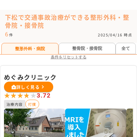
下松で交通事故治療ができる整形外科・整
骨院・接骨院
6
件
2025/04/16 時点
整骨院・接骨院
全て
整形外科・病院
条件をリセットする
めぐみクリニック
詳しく見る
★★★★★
★★★★★
3.72
治療内容
打撲