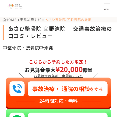
MENU
事故治療ナビ
あさひ整骨院 宜野湾院の詳細
HOME
>
>
あさひ整骨院 宜野湾院 ｜交通事故治療の
口コミ・レビュー
整骨院・接骨院
沖縄
こちらから予約した方限定！
¥20,000
お見舞金最大
贈呈
＼
／
お見舞金の詳細・申請はこちら