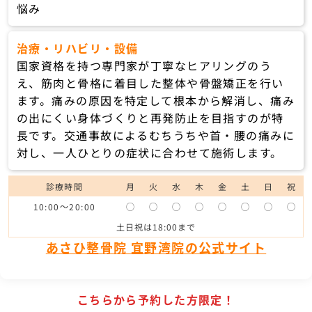
悩み
治療・リハビリ・設備
国家資格を持つ専門家が丁寧なヒアリングのう
え、筋肉と骨格に着目した整体や骨盤矯正を行い
ます。痛みの原因を特定して根本から解消し、痛み
の出にくい身体づくりと再発防止を目指すのが特
長です。交通事故によるむちうちや首・腰の痛みに
対し、一人ひとりの症状に合わせて施術します。
診療時間
月
火
水
木
金
土
日
祝
10:00～20:00
◯
◯
◯
◯
◯
◯
◯
◯
土日祝は18:00まで
あさひ整骨院 宜野湾院の公式サイト
こちらから予約した方限定！