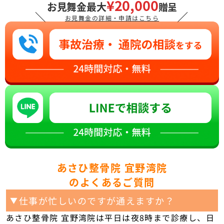
¥20,000
お見舞金最大
贈呈
＼
／
お見舞金の詳細・申請はこちら
あさひ整骨院 宜野湾院
のよくあるご質問
仕事が忙しいのですが通えますか？
▼
あさひ整骨院 宜野湾院は平日は夜8時まで診療し、日