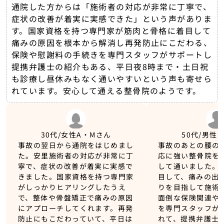
通院した方からは「施術者の対応が非常に丁寧で、
症状の改善が着実に実感できた」という声がありま
す。国家資格を持つ専門家が筋肉と骨格に着目して
痛みの原因を根本から解消し再発防止にこだわる、
保険や慰謝料の手続きを専門スタッフがサポートし
提携弁護士の紹介もある、平日夜8時まで・土日祝
も診療し昼休みもなく通いやすいという声も寄せら
れています。安心して通える整骨院のようです。
30代/女性
A・Mさん
50代/男性
K
事故の翌日から通院をはじめまし
事故のあとの腰の
た。安里施術者の対応が非常に丁
応に強い整骨院を
寧で、症状の改善が着実に実感で
して通いました。
きました。国家資格を持つ専門家
目して、痛みの出
がしっかりヒアリングしたうえ
りを目指して施術
で、整体や骨盤矯正で痛みの原因
面倒な保険関連や
にアプローチしてくれます。再発
を専門スタッフが
防止にもこだわっていて、平日は
れて、提携弁護士