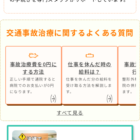
交通事故治療に関するよくある質問
事故治療費を0円に
仕事を休んだ時の
事故
する方法
給料は？
行
正しい手順で通院すると
仕事を休んだ分の給料を
整形外科
病院でのお支払いが0円
受け取る方法を解説しま
院の併用
になります。
す。
ます。
すべて見る