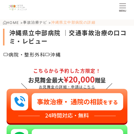
MENU
事故治療ナビ
沖縄県立中部病院の詳細
HOME
>
>
沖縄県立中部病院 ｜交通事故治療の口コ
ミ・レビュー
病院・整形外科
沖縄
こちらから予約した方限定！
¥20,000
お見舞金最大
贈呈
＼
／
お見舞金の詳細・申請はこちら