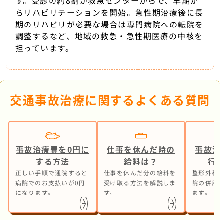
す。受診の約8割が救急センターからで、早期か
らリハビリテーションを開始。急性期治療後に長
期のリハビリが必要な場合は専門病院への転院を
調整するなど、地域の救急・急性期医療の中核を
担っています。
交通事故治療に関するよくある質問
事故治療費を0円に
仕事を休んだ時の
事故
する方法
給料は？
行
正しい手順で通院すると
仕事を休んだ分の給料を
整形外科
病院でのお支払いが0円
受け取る方法を解説しま
院の併用
になります。
す。
ます。