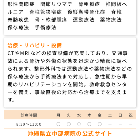
形性関節症 関節リウマチ 骨粗鬆症 椎間板ヘ
ルニア 脊柱管狭窄症 後縦靭帯骨化症 脊椎
脊髄疾患 骨・軟部腫瘍 運動療法 薬物療法
保存療法 手術療法
治療・リハビリ・設備
CTやMRIなどの検査設備が充実しており、交通事
故による骨折や外傷の状態を迅速かつ精密に調べ
られます。整形外科では運動療法や薬物療法などの
保存療法から手術療法まで対応し、急性期から早
期のリハビリテーションを開始。救命救急センタ
ーを備え、事故直後の対応から治療までを支えま
す。
診療時間
月
火
水
木
金
土
日
祝
8:30～11:00
◯
◯
◯
◯
◯
ー
ー
ー
沖縄県立中部病院の公式サイト