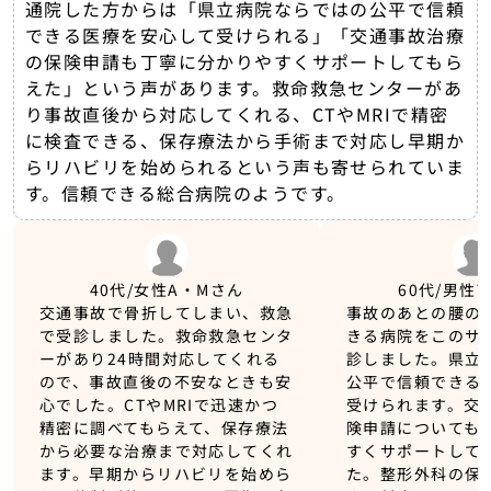
通院した方からは「県立病院ならではの公平で信頼
できる医療を安心して受けられる」「交通事故治療
の保険申請も丁寧に分かりやすくサポートしてもら
えた」という声があります。救命救急センターがあ
り事故直後から対応してくれる、CTやMRIで精密
に検査できる、保存療法から手術まで対応し早期か
らリハビリを始められるという声も寄せられていま
す。信頼できる総合病院のようです。
40代/女性
A・Mさん
60代/男性
T
交通事故で骨折してしまい、救急
事故のあとの腰の
で受診しました。救命救急センタ
きる病院をこのサ
ーがあり24時間対応してくれる
診しました。県立
ので、事故直後の不安なときも安
公平で信頼できる
心でした。CTやMRIで迅速かつ
受けられます。交
精密に調べてもらえて、保存療法
険申請についても
から必要な治療まで対応してくれ
すくサポートして
ます。早期からリハビリを始めら
た。整形外科の保