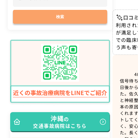
口コミ
検索
利用され
が満足し
での臨床
う声も寄
4
信号待
日後か
た。佐
と神経
本の原
くれま
沖縄
の
トして
交通事故病院はこちら
く、安
た。長