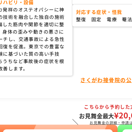
リハビリ・設備
カ発祥のオステオパシーに神
対応する症状・怪我
の技術を融合した独自の施術
整復 固定 電療 罨
傷した筋肉や関節を適切に整
。身体の歪みや動きの悪さに
ーチし、交通事故による急性
回復を促進。東京での豊富な
験に基づいた質の高い手技
ちうちなど事故後の症状を根
改善します。
さくがわ接骨院の公
こちらから予約した
¥20,
お見舞金最大
＼
お見舞金の詳細・申請