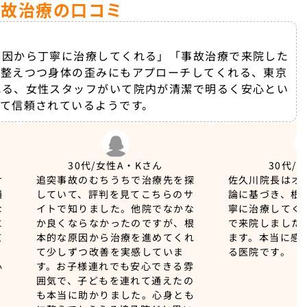
事故治療の口コミ
原因から丁寧に治療してくれる」「事故治療で来院した
を整えつつ身体の歪みにもアプローチしてくれる、東京
れる、女性スタッフがいて院内が清潔で明るく安心とい
て信頼されているようです。
30代/女性
A・Kさん
30代/
け
追突事故のむちうちで治療先を探
佐久川院長はオ
損
していて、評判を見てこちらのサ
論に基づき、根
な
イトで知りました。他院でなかな
寧に治療してく
に
か良くならなかったのですが、根
で来院しました
京
本的な原因から治療を進めてくれ
ます。本当に感
、
て少しずつ改善を実感していま
る医院です。
心
す。お子様連れでも安心できる雰
囲気で、子どもを連れて通えたの
も本当に助かりました。心身とも