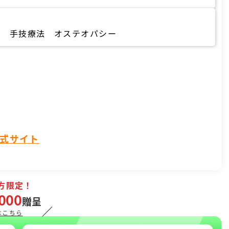
法 手技療法 オステオパシー
式サイト
方限定！
000
贈呈
／
はこちら