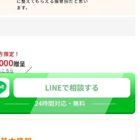
に整えてもらえる接骨院だと思い
ます。
方限定！
000
贈呈
／
はこちら