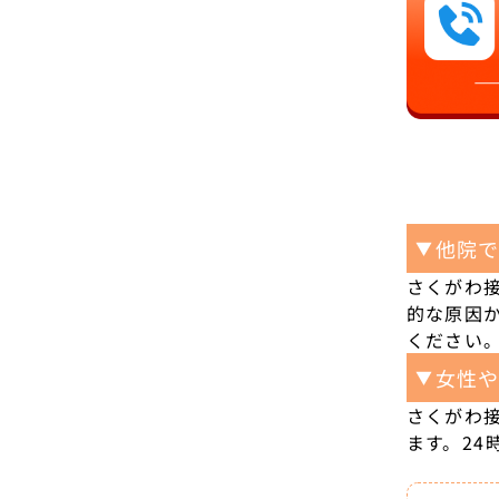
他院
▼
さくがわ
的な原因
ください
女性
▼
さくがわ
ます。24