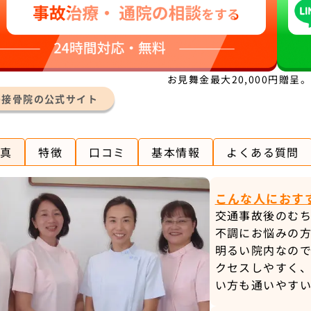
お見舞金最大20,000円贈呈
わ接骨院の公式サイト
真
特徴
口コミ
基本情報
よくある質問
こんな人におす
交通事故後のむ
不調にお悩みの
明るい院内なの
クセスしやすく、
い方も通いやすい