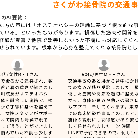
さくがわ接骨院の交通
のAI要約：
た方の声には「オステオパシーの理論に基づき根本的な
ている」といったものがあります。損傷した筋肉や関節
経験が豊富で他院で改善しなかった不調にも対応してく
せられています。根本から心身を整えてくれる接骨院とし
0代/女性
R・Tさん
60代/男性
M・Hさん
ちで後ろから追突され、数
交通事故のあと腰から背中にか
ら首と肩の重さが続きまし
ての痛みが残り受診しました。
久川院長がオステオパシー
傷した筋肉や関節を適切に整え
整体を融合した施術で、根
がら、身体の歪みや動きの悪さ
因から丁寧に身体を整えて
もアプローチしてくれます。東
す。女性スタッフがサポー
での臨床経験が豊富とのことで
くれて院内も清潔で明る
施術の説明にも納得感があり安
心して通うことができまし
して任せられました。24時間
く悩んでいた不調も少しず
LINEで予約できるので、忙しい