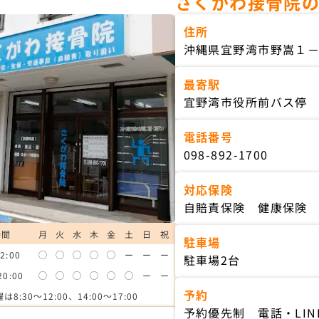
さくがわ接骨院
住所
沖縄県宜野湾市野嵩１－
最寄駅
宜野湾市役所前バス停
電話番号
098-892-1700
対応保険
自賠責保険 健康保険
時間
月
火
水
木
金
土
日
祝
駐車場
2:00
◯
◯
◯
◯
◯
ー
ー
ー
駐車場2台
20:00
◯
◯
◯
◯
◯
◯
ー
ー
予約
は8:30～12:00、14:00～17:00
予約優先制 電話・LIN