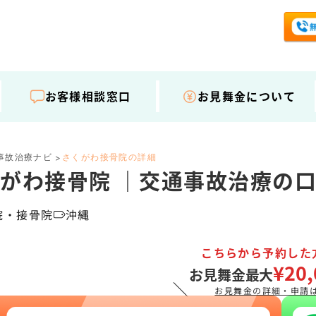
お客様相談窓口
お見舞金について
事故治療ナビ
さくがわ接骨院の詳細
>
がわ接骨院 ｜交通事故治療の
院・接骨院
沖縄
こちらから予約した
¥20,
お見舞金最大
＼
お見舞金の詳細・申請