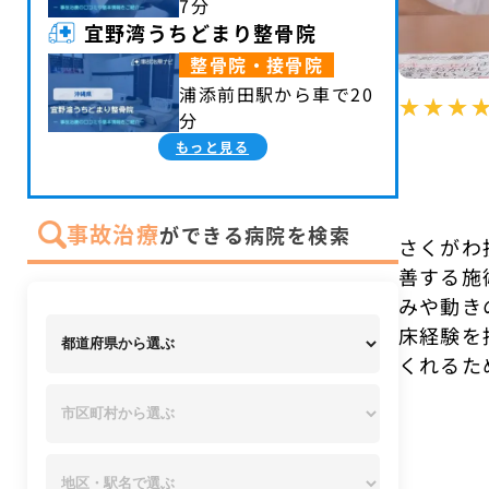
7分
宜野湾うちどまり整骨院
整骨院・接骨院
浦添前田駅から車で20
分
もっと見る
事故治療
ができる病院を検索
さくがわ
善する施
みや動き
床経験を
くれるた