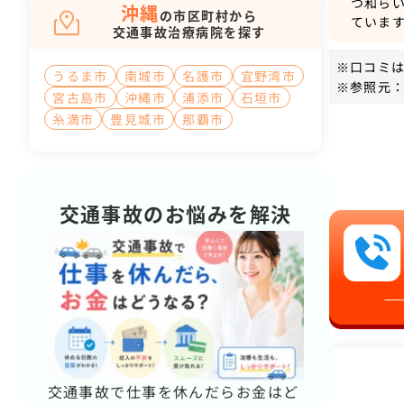
つ和ら
沖縄
の市区町村から
ていま
交通事故治療病院を探す
※口コミ
うるま市
南城市
名護市
宜野湾市
※参照元：
宮古島市
沖縄市
浦添市
石垣市
糸満市
豊見城市
那覇市
交通事故のお悩みを解決
交通事故で仕事を休んだらお金はど