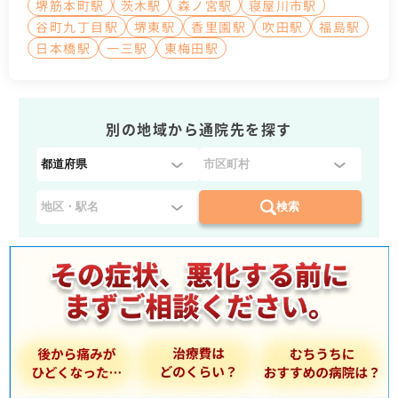
堺筋本町駅
茨木駅
森ノ宮駅
寝屋川市駅
谷町九丁目駅
堺東駅
香里園駅
吹田駅
福島駅
日本橋駅
一三駅
東梅田駅
別の地域から通院先を探す
都
道
府
検索
県
を
選
択
：