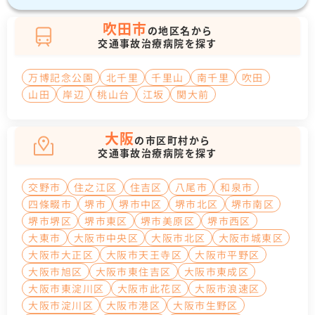
吹田市
の地区名から
交通事故治療病院を探す
万博記念公園
北千里
千里山
南千里
吹田
山田
岸辺
桃山台
江坂
関大前
大阪
の市区町村から
交通事故治療病院を探す
交野市
住之江区
住吉区
八尾市
和泉市
四條畷市
堺市
堺市中区
堺市北区
堺市南区
堺市堺区
堺市東区
堺市美原区
堺市西区
大東市
大阪市中央区
大阪市北区
大阪市城東区
大阪市大正区
大阪市天王寺区
大阪市平野区
大阪市旭区
大阪市東住吉区
大阪市東成区
大阪市東淀川区
大阪市此花区
大阪市浪速区
大阪市淀川区
大阪市港区
大阪市生野区