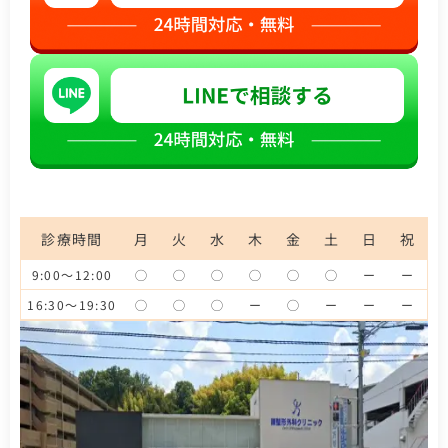
診療時間
月
火
水
木
金
土
日
祝
9:00～12:00
◯
◯
◯
◯
◯
◯
ー
ー
16:30～19:30
◯
◯
◯
ー
◯
ー
ー
ー