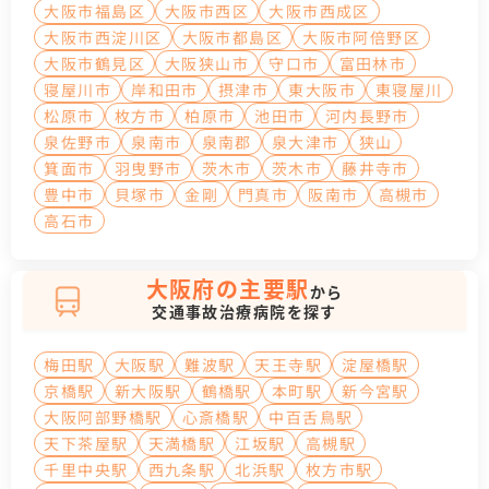
大阪市福島区
大阪市西区
大阪市西成区
大阪市西淀川区
大阪市都島区
大阪市阿倍野区
大阪市鶴見区
大阪狭山市
守口市
富田林市
寝屋川市
岸和田市
摂津市
東大阪市
東寝屋川
松原市
枚方市
柏原市
池田市
河内長野市
泉佐野市
泉南市
泉南郡
泉大津市
狭山
箕面市
羽曳野市
茨木市
茨木市
藤井寺市
豊中市
貝塚市
金剛
門真市
阪南市
高槻市
高石市
大阪府の主要駅
から
交通事故治療病院を探す
梅田駅
大阪駅
難波駅
天王寺駅
淀屋橋駅
京橋駅
新大阪駅
鶴橋駅
本町駅
新今宮駅
大阪阿部野橋駅
心斎橋駅
中百舌鳥駅
天下茶屋駅
天満橋駅
江坂駅
高槻駅
千里中央駅
西九条駅
北浜駅
枚方市駅