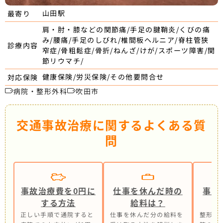
山田駅
最寄り
肩・肘・膝などの関節痛/手足の腱鞘炎/くびの痛
み/腰痛/手足のしびれ/椎間板ヘルニア/脊柱管狭
診療内容
窄症/骨粗鬆症/骨折/ねんざ/けが/スポーツ障害/関
節リウマチ/
健康保険/労災保険/その他要問合せ
対応保険
病院・整形外科
吹田市
交通事故治療に関するよくある質
問
事故治療費を0円に
仕事を休んだ時の
事故
する方法
給料は？
正しい手順で通院すると
仕事を休んだ分の給料を
整形外