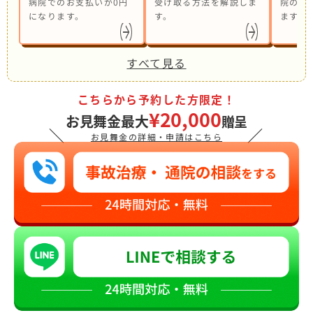
病院でのお支払いが0円
受け取る方法を解説しま
院の併
になります。
す。
ます。
すべて見る
こちらから予約した方限定！
¥20,000
お見舞金最大
贈呈
＼
／
お見舞金の詳細・申請はこちら