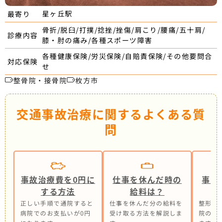
星ヶ丘駅
最寄り
骨折/脱臼/打撲/捻挫/挫傷/肩こり/腰痛/五十肩/
診療内容
膝・肘の痛み/各種スポーツ障害
各種健康保険/労災保険/自賠責保険/その他要問合
対応保険
せ
整骨院・接骨院
枚方市
交通事故治療に関するよくある質
問
事故治療費を0円に
仕事を休んだ時の
事故
する方法
給料は？
正しい手順で通院すると
仕事を休んだ分の給料を
整形外
病院でのお支払いが0円
受け取る方法を解説しま
院の併