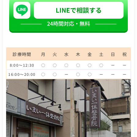
診療時間
月
火
水
木
金
土
日
祝
8:00～12:30
◯
◯
◯
◯
◯
◯
ー
ー
16:00～20:00
◯
◯
ー
◯
◯
ー
ー
ー