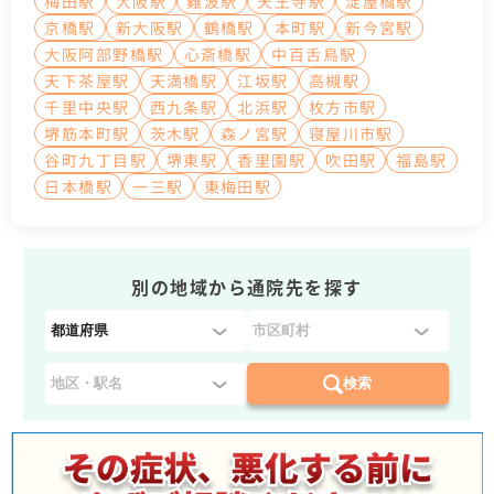
梅田駅
大阪駅
難波駅
天王寺駅
淀屋橋駅
京橋駅
新大阪駅
鶴橋駅
本町駅
新今宮駅
大阪阿部野橋駅
心斎橋駅
中百舌鳥駅
天下茶屋駅
天満橋駅
江坂駅
高槻駅
千里中央駅
西九条駅
北浜駅
枚方市駅
堺筋本町駅
茨木駅
森ノ宮駅
寝屋川市駅
谷町九丁目駅
堺東駅
香里園駅
吹田駅
福島駅
日本橋駅
一三駅
東梅田駅
別の地域から通院先を探す
都
道
府
検索
県
を
選
択