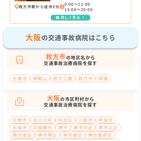
9:00～12:00
枚方市駅から徒歩9分
15:00～20:00
詳しく見る
大阪
の交通事故病院はこちら
枚方市
の地区名から
交通事故治療病院を探す
光善寺
御殿山
枚方公園
枚方市
樟葉
大阪
の市区町村から
交通事故治療病院を探す
交野市
住之江区
住吉区
八尾市
吹田市
和泉市
四條畷市
堺市
堺市中区
堺市北区
堺市南区
堺市堺区
堺市東区
堺市美原区