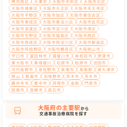
堺市西区
大東市
大阪市中央区
大阪市北区
大阪市城東区
大阪市大正区
大阪市天王寺区
大阪市平野区
大阪市旭区
大阪市東住吉区
大阪市東成区
大阪市東淀川区
大阪市此花区
大阪市浪速区
大阪市淀川区
大阪市港区
大阪市生野区
大阪市福島区
大阪市西区
大阪市西成区
大阪市西淀川区
大阪市都島区
大阪市阿倍野区
大阪市鶴見区
大阪狭山市
守口市
富田林市
寝屋川市
岸和田市
摂津市
東大阪市
東寝屋川
松原市
柏原市
池田市
河内長野市
泉佐野市
泉南市
泉南郡
泉大津市
狭山
箕面市
羽曳野市
茨木市
茨木市
藤井寺市
豊中市
貝塚市
金剛
門真市
阪南市
高槻市
高石市
大阪府の主要駅
から
交通事故治療病院を探す