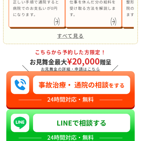
正しい手順で通院すると
仕事を休んだ分の給料を
整形外
病院でのお支払いが0円
受け取る方法を解説しま
院の併
になります。
す。
ます。
すべて見る
こちらから予約した方限定！
¥20,000
お見舞金最大
贈呈
＼
／
お見舞金の詳細・申請はこちら