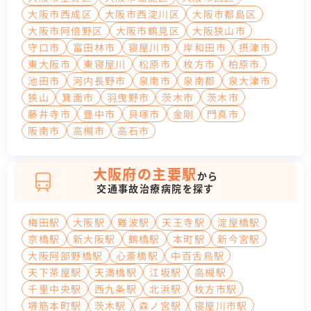
大阪市西成区
大阪市西淀川区
大阪市都島区
大阪市阿倍野区
大阪市鶴見区
大阪狭山市
守口市
富田林市
寝屋川市
岸和田市
摂津市
東大阪市
東寝屋川
松原市
枚方市
柏原市
池田市
河内長野市
泉南市
泉南郡
泉大津市
狭山
箕面市
羽曳野市
茨木市
茨木市
藤井寺市
豊中市
貝塚市
金剛
門真市
阪南市
高槻市
高石市
大阪府の主要駅
から
交通事故治療病院を探す
梅田駅
大阪駅
難波駅
天王寺駅
淀屋橋駅
京橋駅
新大阪駅
鶴橋駅
本町駅
新今宮駅
大阪阿部野橋駅
心斎橋駅
中百舌鳥駅
天下茶屋駅
天満橋駅
江坂駅
高槻駅
千里中央駅
西九条駅
北浜駅
枚方市駅
堺筋本町駅
茨木駅
森ノ宮駅
寝屋川市駅