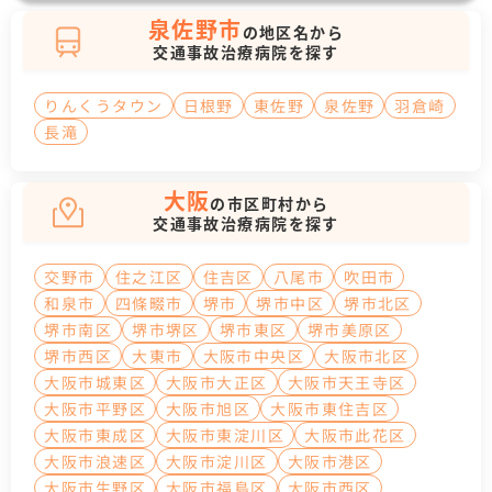
泉佐野市
の地区名から
交通事故治療病院を探す
りんくうタウン
日根野
東佐野
泉佐野
羽倉崎
長滝
大阪
の市区町村から
交通事故治療病院を探す
交野市
住之江区
住吉区
八尾市
吹田市
和泉市
四條畷市
堺市
堺市中区
堺市北区
堺市南区
堺市堺区
堺市東区
堺市美原区
堺市西区
大東市
大阪市中央区
大阪市北区
大阪市城東区
大阪市大正区
大阪市天王寺区
大阪市平野区
大阪市旭区
大阪市東住吉区
大阪市東成区
大阪市東淀川区
大阪市此花区
大阪市浪速区
大阪市淀川区
大阪市港区
大阪市生野区
大阪市福島区
大阪市西区