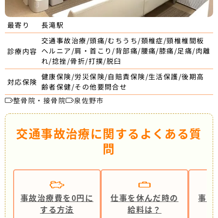
長滝駅
最寄り
交通事故治療/頭痛/むちうち/頚椎症/頸椎椎間板
ヘルニア/肩・首こり/背部痛/腰痛/膝痛/足痛/肉離
診療内容
れ/捻挫/骨折/打撲/脱臼
健康保険/労災保険/自賠責保険/生活保護/後期高
対応保険
齢者保健/その他要問合せ
整骨院・接骨院
泉佐野市
交通事故治療に関するよくある質
問
事故治療費を0円に
仕事を休んだ時の
事故
する方法
給料は？