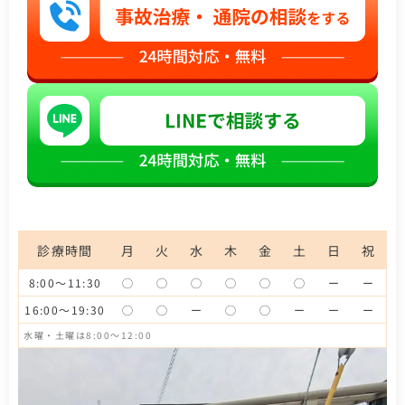
診療時間
月
火
水
木
金
土
日
祝
8:00～11:30
◯
◯
◯
◯
◯
◯
ー
ー
16:00～19:30
◯
◯
ー
◯
◯
ー
ー
ー
水曜・土曜は8:00～12:00