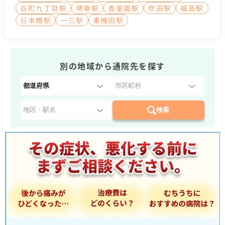
谷町九丁目駅
堺東駅
香里園駅
吹田駅
福島駅
日本橋駅
一三駅
東梅田駅
別の地域から通院先を探す
都
道
府
検索
県
を
選
択
：