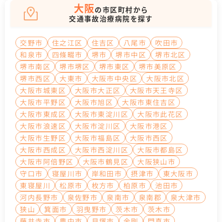
大阪
の市区町村から
交通事故治療病院を探す
交野市
住之江区
住吉区
八尾市
吹田市
和泉市
四條畷市
堺市
堺市中区
堺市北区
堺市南区
堺市堺区
堺市東区
堺市美原区
堺市西区
大東市
大阪市中央区
大阪市北区
大阪市城東区
大阪市大正区
大阪市天王寺区
大阪市平野区
大阪市旭区
大阪市東住吉区
大阪市東成区
大阪市東淀川区
大阪市此花区
大阪市浪速区
大阪市淀川区
大阪市港区
大阪市生野区
大阪市福島区
大阪市西区
大阪市西成区
大阪市西淀川区
大阪市都島区
大阪市阿倍野区
大阪市鶴見区
大阪狭山市
守口市
寝屋川市
岸和田市
摂津市
東大阪市
東寝屋川
松原市
枚方市
柏原市
池田市
河内長野市
泉佐野市
泉南市
泉南郡
泉大津市
狭山
箕面市
羽曳野市
茨木市
茨木市
藤井寺市
豊中市
貝塚市
金剛
門真市