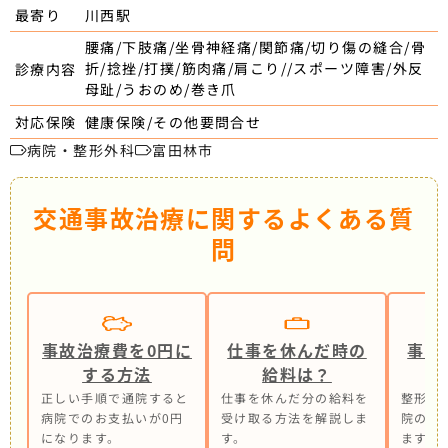
川西駅
最寄り
腰痛/下肢痛/坐骨神経痛/関節痛/切り傷の縫合/骨
折/捻挫/打撲/筋肉痛/肩こり//スポーツ障害/外反
診療内容
母趾/うおのめ/巻き爪
健康保険/その他要問合せ
対応保険
病院・整形外科
富田林市
交通事故治療に関するよくある質
問
事故治療費を0円に
仕事を休んだ時の
事故
する方法
給料は？
正しい手順で通院すると
仕事を休んだ分の給料を
整形外
病院でのお支払いが0円
受け取る方法を解説しま
院の併
になります。
す。
ます。