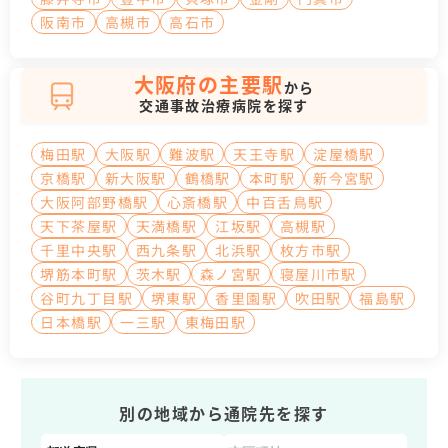
阪南市
高槻市
高石市
大阪府の主要駅
から
交通事故治療病院を探す
梅田駅
大阪駅
難波駅
天王寺駅
淀屋橋駅
京橋駅
新大阪駅
鶴橋駅
本町駅
新今宮駅
大阪阿部野橋駅
心斎橋駅
中百舌鳥駅
天下茶屋駅
天満橋駅
江坂駅
高槻駅
千里中央駅
西九条駅
北浜駅
枚方市駅
堺筋本町駅
茨木駅
森ノ宮駅
寝屋川市駅
谷町九丁目駅
堺東駅
香里園駅
吹田駅
福島駅
日本橋駅
一三駅
東梅田駅
別の地域から通院先を探す
都