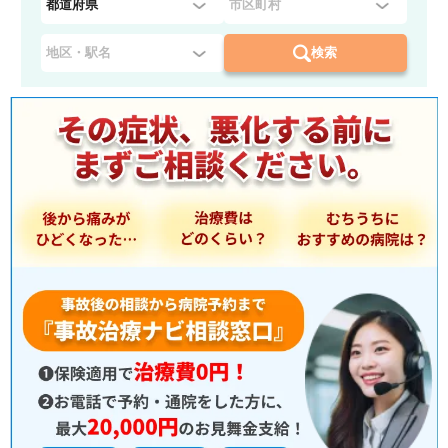
道
府
検索
県
を
選
択
：