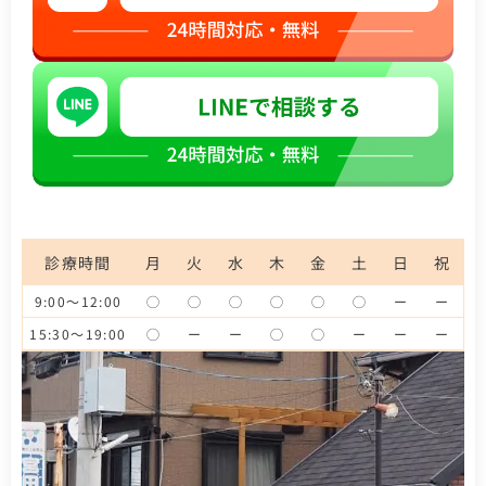
診療時間
月
火
水
木
金
土
日
祝
9:00～12:00
◯
◯
◯
◯
◯
◯
ー
ー
15:30～19:00
◯
ー
ー
◯
◯
ー
ー
ー