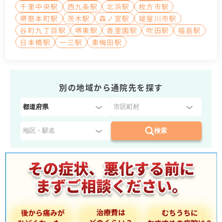
千里中央駅
西九条駅
北浜駅
枚方市駅
堺筋本町駅
茨木駅
森ノ宮駅
寝屋川市駅
谷町九丁目駅
堺東駅
香里園駅
吹田駅
福島駅
日本橋駅
一三駅
東梅田駅
別の地域から通院先を探す
都
道
府
検索
県
を
選
択
：