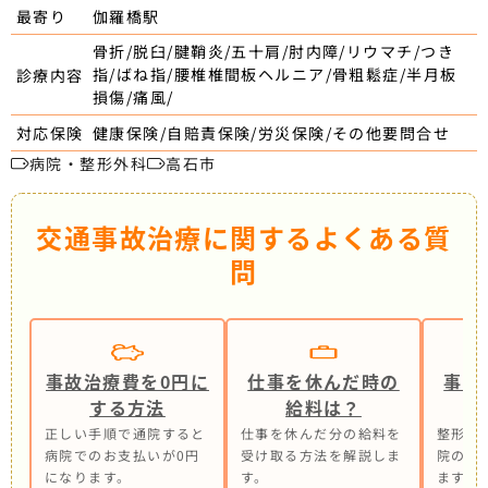
伽羅橋駅
最寄り
骨折/脱臼/腱鞘炎/五十肩/肘内障/リウマチ/つき
指/ばね指/腰椎椎間板ヘルニア/骨粗鬆症/半月板
診療内容
損傷/痛風/
健康保険/自賠責保険/労災保険/その他要問合せ
対応保険
病院・整形外科
高石市
交通事故治療に関するよくある質
問
事故治療費を0円に
仕事を休んだ時の
事故
する方法
給料は？
正しい手順で通院すると
仕事を休んだ分の給料を
整形外
病院でのお支払いが0円
受け取る方法を解説しま
院の併
になります。
す。
ます。