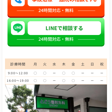
診療時間
月
火
水
木
金
土
日
祝
9:00〜12:00
◯
◯
ー
◯
◯
ー
ー
ー
16:00〜19:00
◯
◯
ー
◯
◯
ー
ー
ー