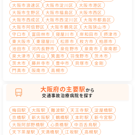
大阪市浪速区
大阪市淀川区
大阪市港区
大阪市生野区
大阪市福島区
大阪市西区
大阪市西成区
大阪市西淀川区
大阪市都島区
大阪市阿倍野区
大阪市鶴見区
大阪狭山市
守口市
富田林市
寝屋川市
岸和田市
摂津市
東大阪市
東寝屋川
松原市
枚方市
柏原市
池田市
河内長野市
泉佐野市
泉南市
泉南郡
泉大津市
狭山
箕面市
羽曳野市
茨木市
茨木市
藤井寺市
豊中市
貝塚市
金剛
門真市
阪南市
高槻市
大阪府の主要駅
から
交通事故治療病院を探す
梅田駅
大阪駅
難波駅
天王寺駅
淀屋橋駅
京橋駅
新大阪駅
鶴橋駅
本町駅
新今宮駅
大阪阿部野橋駅
心斎橋駅
中百舌鳥駅
天下茶屋駅
天満橋駅
江坂駅
高槻駅