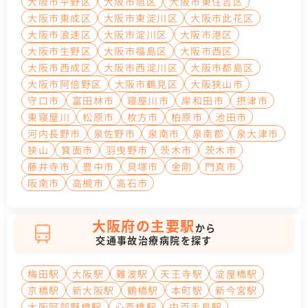
大阪市平野区
大阪市旭区
大阪市東住吉区
大阪市東成区
大阪市東淀川区
大阪市此花区
大阪市浪速区
大阪市淀川区
大阪市港区
大阪市生野区
大阪市福島区
大阪市西区
大阪市西成区
大阪市西淀川区
大阪市都島区
大阪市阿倍野区
大阪市鶴見区
大阪狭山市
守口市
富田林市
寝屋川市
岸和田市
摂津市
東寝屋川
松原市
枚方市
柏原市
池田市
河内長野市
泉佐野市
泉南市
泉南郡
泉大津市
狭山
箕面市
羽曳野市
茨木市
茨木市
藤井寺市
豊中市
貝塚市
金剛
門真市
阪南市
高槻市
高石市
大阪府の主要駅
から
交通事故治療病院を探す
梅田駅
大阪駅
難波駅
天王寺駅
淀屋橋駅
京橋駅
新大阪駅
鶴橋駅
本町駅
新今宮駅
大阪阿部野橋駅
心斎橋駅
中百舌鳥駅