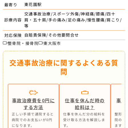
東花園駅
最寄り
交通事故治療/スポーツ外傷/神経痛/膝痛/四十
肩・五十肩/手の痛み/足の痛み/慢性腰痛/肩こり/
診療内容
等
自賠責保険/その他要問合せ
対応保険
整骨院・接骨院
東大阪市
交通事故治療に関するよくある質
問
事故治療費を0円に
仕事を休んだ時の
事故
する方法
給料は？
正しい手順で通院すると
仕事を休んだ分の給料を
整形外
病院でのお支払いが0円
受け取る方法を解説しま
院の併
になります。
す。
ます。