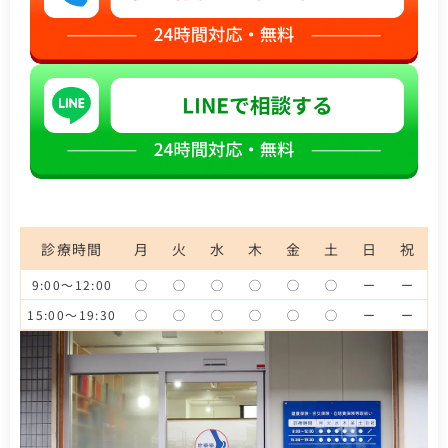
診療時間
月
火
水
木
金
土
日
祝
9:00～12:00
◯
◯
◯
◯
◯
◯
ー
ー
15:00～19:30
◯
◯
◯
◯
◯
◯
ー
ー