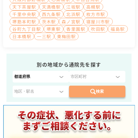
天下茶屋駅
天満橋駅
江坂駅
高槻駅
千里中央駅
西九条駅
北浜駅
枚方市駅
堺筋本町駅
茨木駅
森ノ宮駅
寝屋川市駅
谷町九丁目駅
堺東駅
香里園駅
吹田駅
福島駅
日本橋駅
一三駅
東梅田駅
別の地域から通院先を探す
都
道
府
検索
県
を
選
択
：