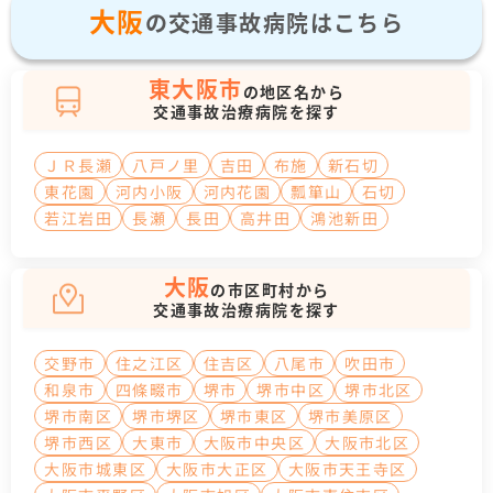
大阪
の交通事故病院はこちら
東大阪市
の地区名から
交通事故治療病院を探す
ＪＲ長瀬
八戸ノ里
吉田
布施
新石切
東花園
河内小阪
河内花園
瓢箪山
石切
若江岩田
長瀬
長田
高井田
鴻池新田
大阪
の市区町村から
交通事故治療病院を探す
交野市
住之江区
住吉区
八尾市
吹田市
和泉市
四條畷市
堺市
堺市中区
堺市北区
堺市南区
堺市堺区
堺市東区
堺市美原区
堺市西区
大東市
大阪市中央区
大阪市北区
大阪市城東区
大阪市大正区
大阪市天王寺区