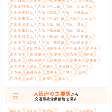
堺市西区
大東市
大阪市中央区
大阪市北区
大阪市城東区
大阪市大正区
大阪市天王寺区
大阪市平野区
大阪市旭区
大阪市東住吉区
大阪市東成区
大阪市東淀川区
大阪市此花区
大阪市浪速区
大阪市淀川区
大阪市港区
大阪市生野区
大阪市福島区
大阪市西区
大阪市西成区
大阪市西淀川区
大阪市都島区
大阪市阿倍野区
大阪市鶴見区
大阪狭山市
守口市
富田林市
寝屋川市
岸和田市
摂津市
東大阪市
東寝屋川
松原市
枚方市
柏原市
池田市
河内長野市
泉佐野市
泉南市
泉南郡
泉大津市
狭山
箕面市
羽曳野市
茨木市
茨木市
藤井寺市
豊中市
貝塚市
金剛
門真市
阪南市
高槻市
高石市
大阪府の主要駅
から
交通事故治療病院を探す
梅田駅
大阪駅
難波駅
天王寺駅
淀屋橋駅