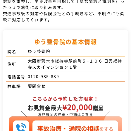
対話を重視し、早期改善を目指して丁寧な問診と説明を行っ
たうえで施術に取り組みます。
交通事故後の対応や保険会社との手続きなど、不明点にも柔
軟に対応してくれます。
ゆう整骨院の基本情報
ゆう整骨院
院名
大阪府茨木市総持寺駅前町５−１０６ 日興総持
住所
寺スカイマンション 1階
0120-985-889
電話番号
要問合せ
駐車場
こちらから予約した方限定！
¥20,000
お見舞金最大
贈呈
＼
／
お見舞金の詳細・申請はこちら