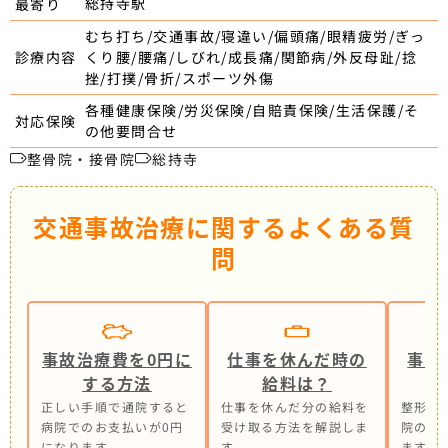
総持寺駅
最寄り
むち打ち/交通事故/寝違い/偏頭痛/眼精疲労/ぎっ
くり腰/腰痛/しびれ/成長痛/関節病/外反母趾/捻
診療内容
挫/打撲/骨折/スポーツ外傷
各種健康保険/労災保険/自賠責保険/生活保護/そ
対応保険
の他要問合せ
整骨院・接骨院
総持寺
交通事故治療に関するよくある質
問
事故治療費を0円に
仕事を休んだ時の
事故
する方法
給料は？
正しい手順で通院すると
仕事を休んだ分の給料を
整形外
病院でのお支払いが0円
受け取る方法を解説しま
院の併
になります。
す。
ます。