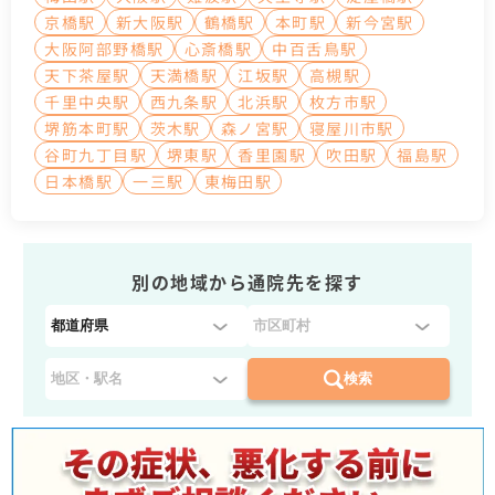
京橋駅
新大阪駅
鶴橋駅
本町駅
新今宮駅
大阪阿部野橋駅
心斎橋駅
中百舌鳥駅
天下茶屋駅
天満橋駅
江坂駅
高槻駅
千里中央駅
西九条駅
北浜駅
枚方市駅
堺筋本町駅
茨木駅
森ノ宮駅
寝屋川市駅
谷町九丁目駅
堺東駅
香里園駅
吹田駅
福島駅
日本橋駅
一三駅
東梅田駅
別の地域から通院先を探す
都
道
府
検索
県
を
選
択