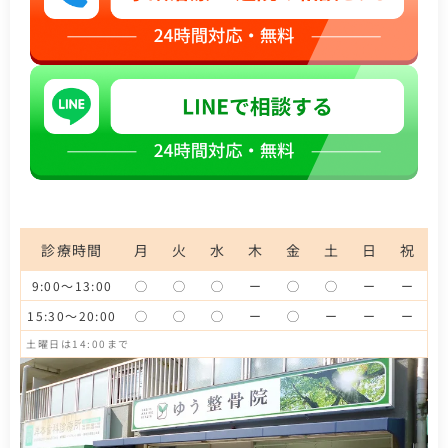
診療時間
月
火
水
木
金
土
日
祝
9:00～13:00
◯
◯
◯
ー
◯
◯
ー
ー
15:30～20:00
◯
◯
◯
ー
◯
ー
ー
ー
土曜日は14:00まで